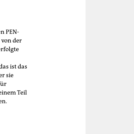
en PEN-
 von der
rfolgte
as ist das
r sie
für
 einem Teil
en.