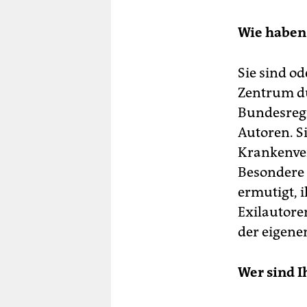
Wie haben
Sie sind o
Zentrum du
Bundesregi
Autoren. S
Krankenver
Besondere –
ermutigt, i
Exilautoren
der eigene
Wer sind I