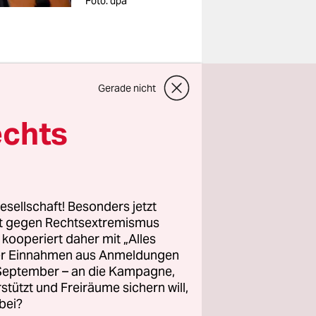
Foto: dpa
 Sie eine
Gerade nicht
ichnet in
echts
ich
det und
esellschaft! Besonders jetzt
eantworten,
rt gegen Rechtsextremismus
den aus
z kooperiert daher mit „Alles
sie
ller Einnahmen aus Anmeldungen
. September – an die Kampagne,
 sich das
rstützt und Freiräume sichern will,
 auftun.
bei?