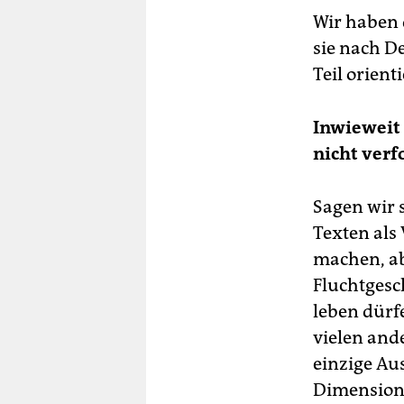
Wir haben d
sie nach D
Teil orient
Inwieweit 
nicht verf
Sagen wir 
Texten als 
machen, abe
Fluchtgesc
leben dürfe
vielen and
einzige Au
Dimension 