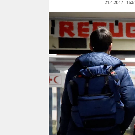
berlin
21.4.2017
15:5
nord
wahrheit
verlag
verlag
veranstaltungen
shop
fragen & hilfe
unterstützen
abo
genossenschaft