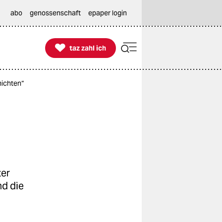
abo
genossenschaft
epaper login

taz zahl ich
taz zahl ich
hichten“
ter
nd die