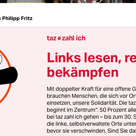
n
Philipp Fritz
taz
zahl ich
Haslinger, zusammen mit Franziska Sperr haben

ung verfolgter Autoren herausgegeben. Was ze
Links lesen, r
n Prosa verfolgter Autoren aus?
bekämpfen
inger:
Verfolgte Autoren sind keine Gruppe, die s
 nach einem bestimmten Kriterium zusammenfin
Mit doppelter Kraft für eine offene G
 Interessen vertritt. Ich kann die Frage nicht b
brauchen Menschen, die sich vor O
 Prosa verfolgter Autoren nicht gibt. Autoren wer
einsetzen, unsere Solidarität. Die ta
schiedlichen Gründen und Motiven verfolgt. Was 
beginnt im Zentrum“. 50 Prozent a
bei taz zahl ich gehen – bis zum 30
haben, ist nichts Literarisches, sondern der Mut,
die linke, selbstverwaltete Orte unte
 verbieten zu lassen, auch wenn sich Widerstände
bevor sie verschwinden. Sind Sie da
det eine gemeinsame Art von Tätigkeit.