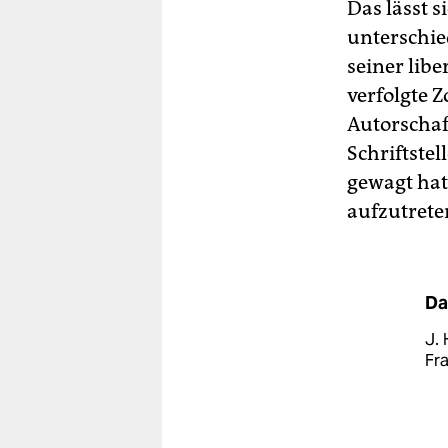
Das lässt s
unterschie
seiner libe
verfolgte 
Autorschaf
Schriftstel
gewagt hat
aufzutrete
Da
J. 
Fra