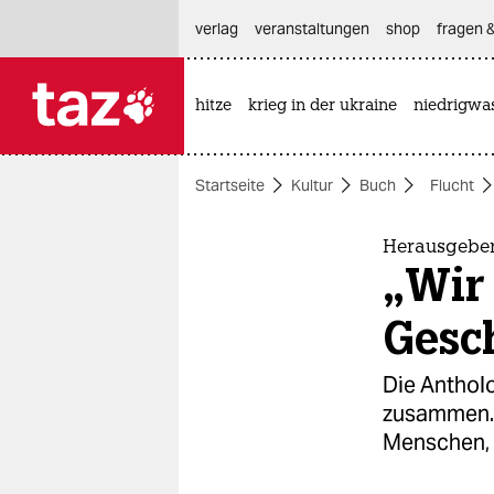
hautnavigation anspringen
hauptinhalt anspringen
footer anspringen
verlag
veranstaltungen
shop
fragen &
hitze
krieg in der ukraine
niedrigwa

taz zahl ich
taz zahl ich
Startseite
Kultur
Buch
Flucht
themen
politik
Herausgeber 
„Wir
öko
Gesc
gesellschaft
Die Antholo
kultur
zusammen. S
Menschen, 
sport