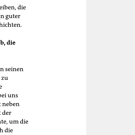
i­ben, die
in guter
chichten.
b, die
in seinen
h zu
e
bei uns
ht neben
t der
te, um die
h die