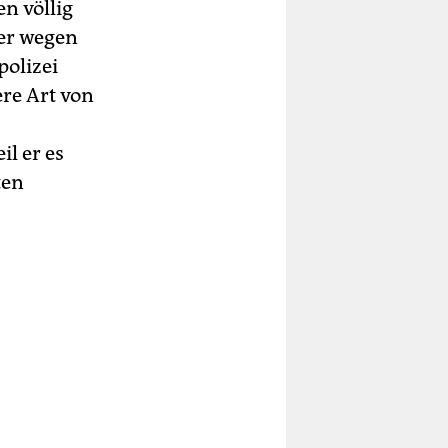
en völlig
er wegen
polizei
re Art von
l er es
ten