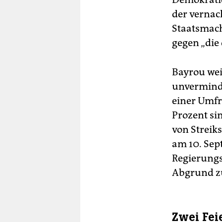
der vernac
Staatsmach
gegen „die 
Bayrou wei
unverminde
einer Umfr
Prozent si
von Strei
am 10. Sep
Regierungs
Abgrund zu
Zwei Fei