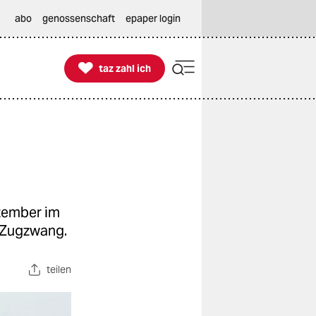
abo
genossenschaft
epaper login

taz zahl ich
taz zahl ich
ptember im
n Zugzwang.
teilen