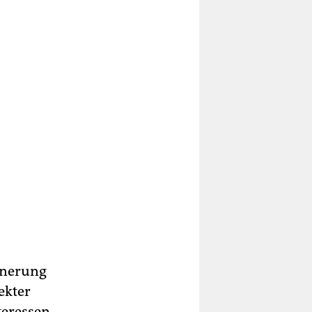
nnerung
ekter
teressen