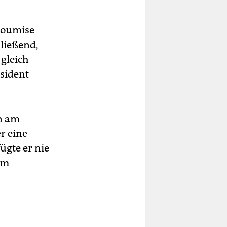
nsoumise
hließend,
 gleich
sident
en am
er eine
ügte er nie
em