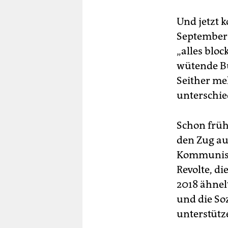
Und jetzt 
September 
„alles blo
wütende Bü
Seither me
unterschie
Schon früh
den Zug au
Kommuniste
Revolte, d
2018 ähnel
und die Soz
unterstütz