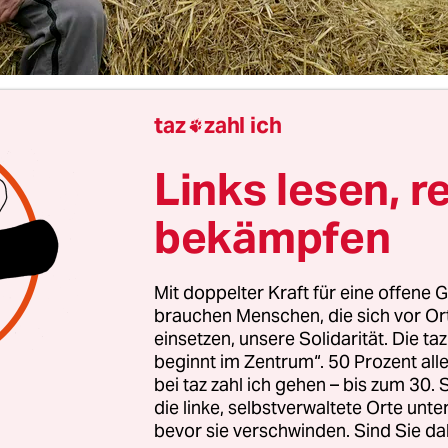
taz
zahl ich
dolf Balmer

Links lesen, r
s Premierminister François Bayrou tritt die Fluc
Mit Zustimmung von Staatspräsident Emmanuel 
bekämpfen
ür den 8. September in der Nationalversammlung
e
sabstimmung
über seine Regierungspolitik auf di
Mit doppelter Kraft für eine offene G
ung. Mit dieser überraschenden Ankündigung v
brauchen Menschen, die sich vor O
hmittag geht Bayrou aufs Ganze.
einsetzen, unsere Solidarität. Die ta
beginnt im Zentrum“. 50 Prozent a
bei taz zahl ich gehen – bis zum 30
i dieser Abstimmung eine Mehrheit erhält, ersche
die linke, selbstverwaltete Orte unte
 der Kräfteverhältnisse und der Reaktionen der P
bevor sie verschwinden. Sind Sie da