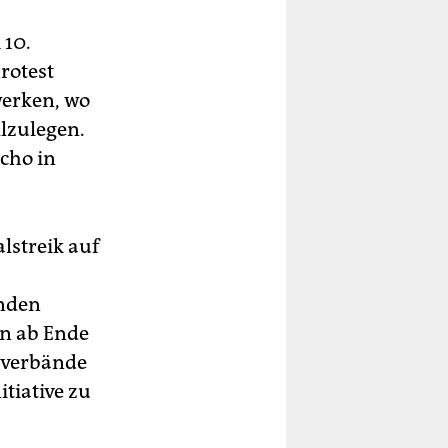
 10.
rotest
werken, wo
llzulegen.
cho in
lstreik auf
anden
en ab Ende
tsverbände
itiative zu