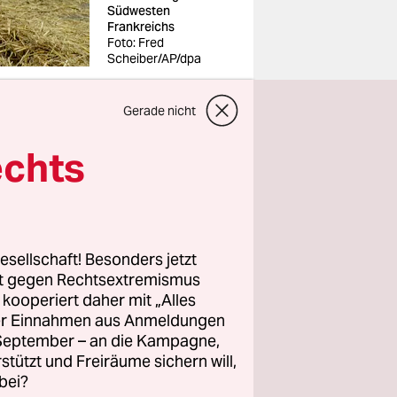
Südwesten
Frankreichs
Foto: Fred
Scheiber/AP/dpa
Gerade nicht
echts
ht nach
Macron
ine
e
esellschaft! Besonders jetzt
om
rt gegen Rechtsextremismus
z kooperiert daher mit „Alles
ller Einnahmen aus Anmeldungen
. September – an die Kampagne,
int
rstützt und Freiräume sichern will,
arteien
bei?