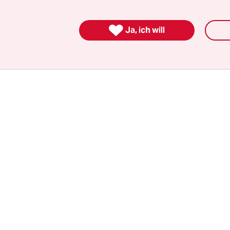
inlich. Denn alle Oppositionsparteien von ganz l
s haben angekündigt, dass der Premier und sein

Ja, ich will
 Votum von ihnen nicht die geringste Unterstütz
önnten.