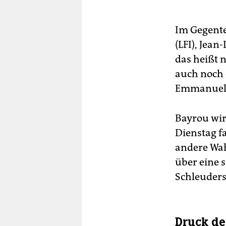
Im Gegente
(LFI), Jea
das heißt 
auch noch 
Emmanuel 
Bayrou wir
Dienstag fa
andere Wah
über eine 
Schleuders
Druck de