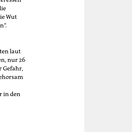
die
ie Wut
n“.
ten laut
en, nur 26
r Gefahr,
gehorsam
r in den