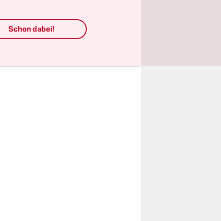
inks bis
e Regierung
Schon dabei!
ung