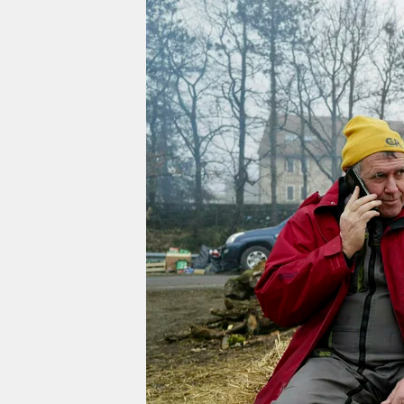
berlin
nord
wahrheit
verlag
verlag
veranstaltungen
shop
fragen & hilfe
unterstützen
abo
genossenschaft