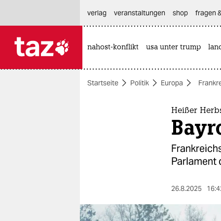
hautnavigation anspringen
hauptinhalt anspringen
footer anspringen
verlag
veranstaltungen
shop
fragen &
nahost-konflikt
usa unter trump
lan

taz zahl ich
taz zahl ich
Startseite
Politik
Europa
Frankr
themen
politik
Heißer Herbs
Bayro
öko
Frankreich
gesellschaft
Parlament d
kultur
26.8.2025
16:4
sport