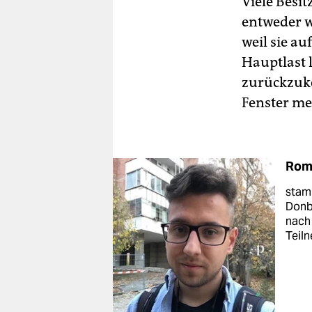
Viele Besi
entweder w
weil sie au
Hauptlast l
zurückzuke
Fenster me
Rom
stam
Donb
nach 
Teil