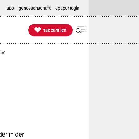
abo
genossenschaft
epaper login

taz zahl ich
taz zahl ich
jiw
er in der