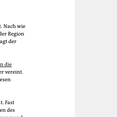
t. Nach wie
der Region
ragt der
n die
er vereint.
iesen
t. Fast
en des