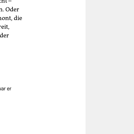
cht –
n. Oder
hont, die
eit,
 der
ar er