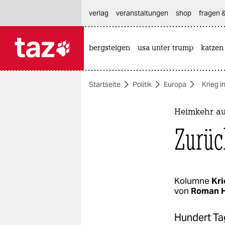
hautnavigation anspringen
hauptinhalt anspringen
footer anspringen
verlag
veranstaltungen
shop
fragen &
bergsteigen
usa unter trump
katzen

taz zahl ich
taz zahl ich
Startseite
Politik
Europa
Krieg i
themen
politik
Heimkehr au
Zurüc
öko
gesellschaft
kultur
Kolumne
Kri
von
Roman 
sport
Hundert Tag