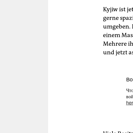
Kyjiw ist j
gerne spaz
umgeben. De
einem Mas
Mehrere ih
und jetzt a
Во
Что
вой
he