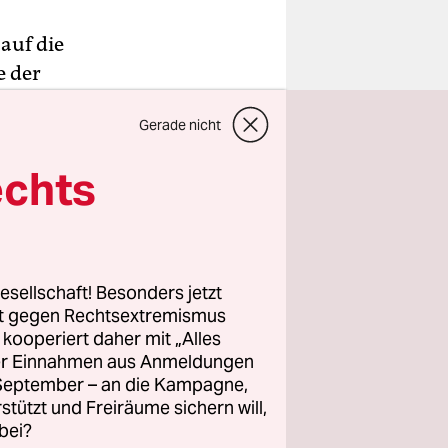
auf die
e der
schrauber
Gerade nicht
h erinnere
echts
ng bin ich
 gelebt
rloren
– sie
esellschaft! Besonders jetzt
oren – es
rt gegen Rechtsextremismus
z kooperiert daher mit „Alles
ller Einnahmen aus Anmeldungen
. September – an die Kampagne,
rstützt und Freiräume sichern will,
bei?