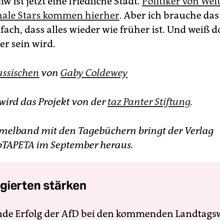
iw ist jetzt eine friedliche Stadt.
Politiker von We
nale Stars kommen hierher
. Aber ich brauche das 
ach, dass alles wieder wie früher ist. Und weiß d
er sein wird.
ssischen
von
Gaby Coldewey
wird das Projekt von der
taz Panter Stiftung
.
elband mit den Tagebüchern bringt der Verlag
toTAPETA im September heraus.
gierten stärken
nde Erfolg der AfD bei den kommenden Landtags