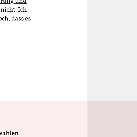
ltrang und
nicht. Ich
och, dass es
wahlen