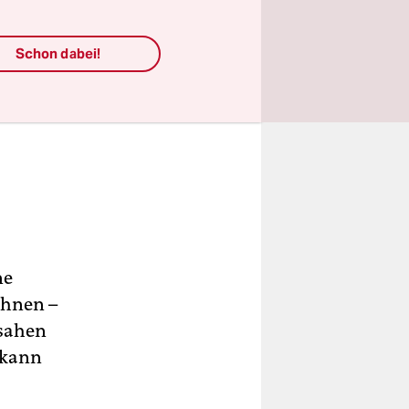
Schon dabei!
ne
ohnen –
 sahen
 kann