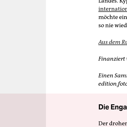
Landes. Kyj
internatio
möchte einf
so nie wied
Aus dem Ru
Finanziert 
Einen Samm
edition.fo
Die Enga
Der drohe