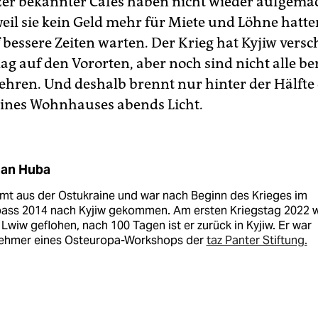
tzer bekannter Cafés haben nicht wieder aufgema
eil sie kein Geld mehr für Miete und Löhne hatte
f bessere Zeiten warten. Der Krieg hat Kyjiw versc
ag auf den Vororten, aber noch sind nicht alle ber
hren. Und deshalb brennt nur hinter der Hälfte
ines Wohnhauses abends Licht.
an Huba
mt aus der Ostukraine und war nach Beginn des Krieges im
ass 2014 nach Kyjiw gekommen. Am ersten Kriegstag 2022 w
Lwiw geflohen, nach 100 Tagen ist er zurück in Kyjiw. Er war
nehmer eines Osteuropa-Workshops der
taz Panter Stiftung.