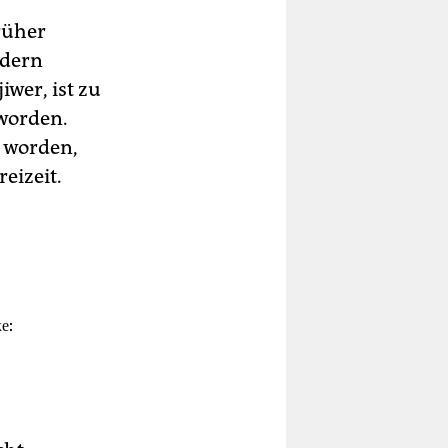
früher
ldern
iwer, ist zu
worden.
 worden,
eizeit.
е: