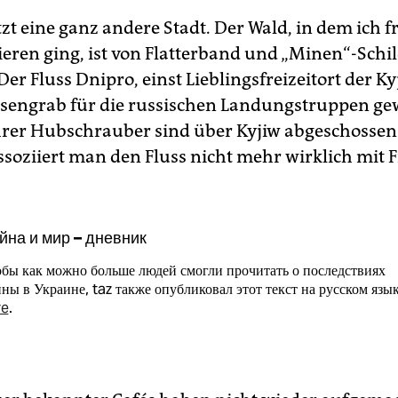
etzt eine ganz andere Stadt. Der Wald, in dem ich 
ieren ging, ist von Flatterband und „Minen“-Schi
r Fluss Dnipro, einst Lieblingsfreizeitort der Kyj
sengrab für die russischen Landungstruppen ge
rer Hubschrauber sind über Kyjiw abgeschossen
ssoziiert man den Fluss nicht mehr wirklich mit Fr
йна и мир – дневник
бы как можно больше людей смогли прочитать о последствиях
ны в Украине, taz также опубликовал этот текст на русском язык
re
.