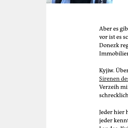
Aber es gib
vor ist es
Donezk regis
Immobilien
Kyjiw. Über
Sirenen de
Verzeih mi
schrecklic
Jeder hier 
jeder kenn