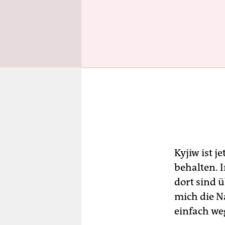
Kyjiw ist j
behalten. 
dort sind 
mich die N
einfach weg