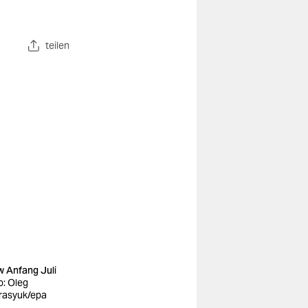
teilen
w Anfang Juli
o: Oleg
rasyuk/epa