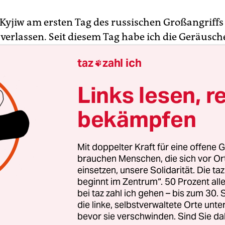
Kyjiw am ersten Tag des russischen Großangriffs 
verlassen. Seit diesem Tag habe ich die Geräusch
Detonationen im Kopf und das Dröhnen der Hub
taz
zahl ich

mel. Das Kriegs-Kyjiw habe ich kaum gesehen, ic
n Staus und verstörte Menschen in der Metro.
Links lesen, r
Sommer in Kyjiw. Hundert Tage nach der Evakuieru
bekämpfen
t zurückgekehrt, in der ich die letzten sechs Jahre
iesen sechs Jahren habe ich
meine Heimatstadt ve
Mit doppelter Kraft für eine offene G
on Russland besetzt, ich habe mein Elternhaus verl
brauchen Menschen, die sich vor O
tört.
einsetzen, unsere Solidarität. Die ta
beginnt im Zentrum“. 50 Prozent a
bei taz zahl ich gehen – bis zum 30
die linke, selbstverwaltete Orte unte
bevor sie verschwinden. Sind Sie da