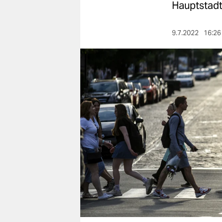
berlin
Hauptstadt.
nord
9.7.2022
16:26
wahrheit
verlag
verlag
veranstaltungen
shop
fragen & hilfe
unterstützen
abo
genossenschaft