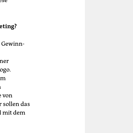
ese
eting?
n Gewinn-
iner
ogo.
dem
m
e von
 sollen das
d mit dem