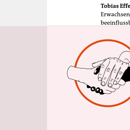
epaper login
Tobias Effe
Erwachsene
beeinfluss
körperlich
liegt vor a
Kindern no
verletzlich
werden.
Haben Kin
Im Grunde 
Ansprache.
sich Kinde
ihnen. So 