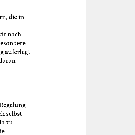
n, die in
wir nach
sbesondere
g auferlegt
 daran
 Regelung
h selbst
da zu
ie