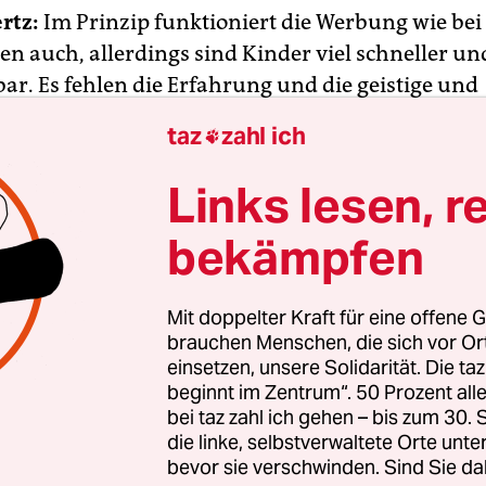
rtz:
Im Prinzip funktioniert die Werbung wie bei
n auch, allerdings sind Kinder viel schneller und
bar. Es fehlen die Erfahrung und die geistige und
e Reife, um Werbung richtig und kritisch zu verst
taz
zahl ich

llem an der ständigen Entwicklung des Gehirns, di
ch sehr dynamisch ist. Gerade weil Kinder hier 
Links lesen, r
 sind, sollten die vielen Reize der Werbung zurü
bekämpfen
der eine Chance, sich dagegen zu wappnen?
Mit doppelter Kraft für eine offene G
brauchen Menschen, die sich vor O
einsetzen, unsere Solidarität. Die ta
nicht, denn Werbung wirkt vor allem über ihre 
beginnt im Zentrum“. 50 Prozent a
 Die verstärkt sich durch soziale Medien. Dort be
bei taz zahl ich gehen – bis zum 30
r interaktiv mit Produkten und verbringen viel Ze
die linke, selbstverwaltete Orte unte
verankern sich Werbebotschaften noch stärker im
bevor sie verschwinden. Sind Sie da