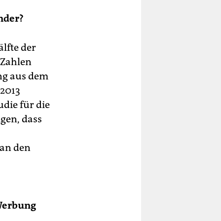
nder?
älfte der
 Zahlen
ung aus dem
 2013
die für die
igen, dass
man den
 Werbung