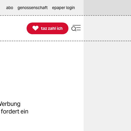
abo
genossenschaft
epaper login

taz zahl ich
taz zahl ich
 Werbung
fordert ein