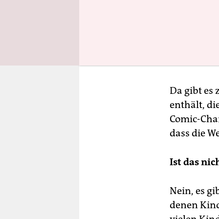
Gedächtnis
wenige Sit
sind.
Wann ist 
Da gibt es 
enthält, d
Comic-Chara
dass die We
Ist das nic
Nein, es gi
denen Kind