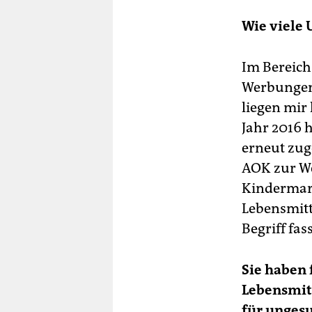
Wie viele
Im Bereich 
Werbungen 
liegen mir
Jahr 2016 
erneut zug
AOK zur We
Kindermark
Lebensmitt
Begriff fas
Sie haben 
Lebensmitt
für unges