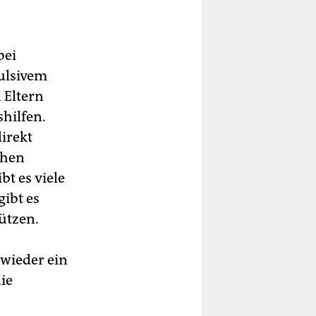
bei
pulsivem
 Eltern
hilfen.
irekt
chen
t es viele
gibt es
ützen.
wieder ein
ie