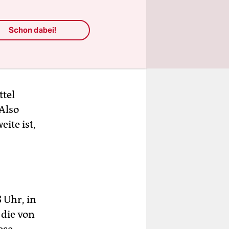
t es
frontiert
Schon dabei!
ttel
Also
ite ist,
 Uhr, in
 die von