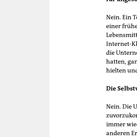
Nein. Ein T
einer früh
Lebensmitt
Internet-K
die Untern
hatten, ga
hielten und
Die Selbst
Nein. Die 
zuvorzukom
immer wied
anderen Er