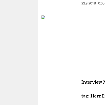
berlin
22.9.2018
0:00
nord
wahrheit
verlag
verlag
veranstaltungen
shop
fragen & hilfe
unterstützen
Interview
abo
taz: Herr 
genossenschaft