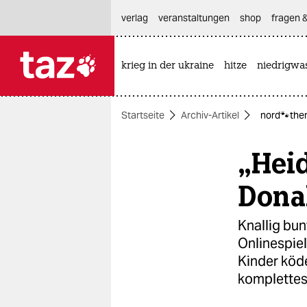
hautnavigation anspringen
hauptinhalt anspringen
footer anspringen
verlag
veranstaltungen
shop
fragen &
krieg in der ukraine
hitze
niedrigwa

taz zahl ich
taz zahl ich
Startseite
Archiv-Artikel
nord🐾them
themen
„Heid
politik
öko
Dona
gesellschaft
Knallig bu
Onlinespiel
kultur
Kinder köde
sport
komplettes