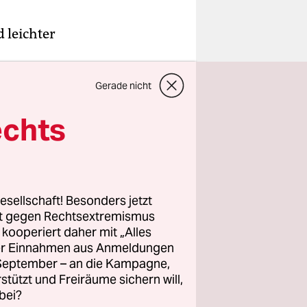
 leichter
ehen. Das
Gerade nicht
e bei
besonders
echts
ckgefahren
esellschaft! Besonders jetzt
rt gegen Rechtsextremismus
z kooperiert daher mit „Alles
emotionale
ller Einnahmen aus Anmeldungen
schäftigen
. September – an die Kampagne,
it mit
rstützt und Freiräume sichern will,
bei?