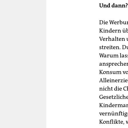
Und dann?
Die Werbun
Kindern üb
Verhalten 
streiten. 
Warum lass
ansprechen?
Konsum von
Alleinerzie
nicht die 
Gesetzlich
Kindermark
vernünftig
Konflikte,