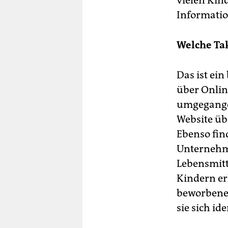
vielen Kin
Informatio
Welche Ta
Das ist ei
über Onlin
umgegangen
Website üb
Ebenso fin
Unternehme
Lebensmitt
Kindern er
beworbene 
sie sich ide