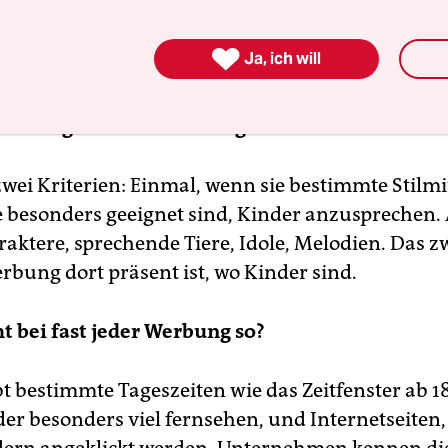
. Außerdem sind sie allgegenwärtig. Im Alltag gib
uationen, in denen Kinder nicht mit Werbung kon

Ja, ich will
Werbung Kindermarketing?
zwei Kriterien: Einmal, wenn sie bestimmte Stilmi
ie besonders geeignet sind, Kinder anzusprechen. 
ktere, sprechende Tiere, Idole, Melodien. Das zwe
rbung dort präsent ist, wo Kinder sind.
ht bei fast jeder Werbung so?
bt bestimmte Tageszeiten wie das Zeitfenster ab 18
er besonders viel fernsehen, und Internetseiten,