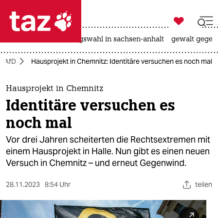

taz zahl ich
hitze
surfen
landtagswahl in sachsen-anhalt
gewalt gegen

taz zahl ich
AfD
Hausprojekt in Chemnitz: Identitäre versuchen es noch mal
taz zahl ich
themen
Hausprojekt in Chemnitz
Identitäre versuchen es
politik
noch mal
öko
Vor drei Jahren scheiterten die Rechtsextremen mit
einem Hausprojekt in Halle. Nun gibt es einen neuen
gesellschaft
Versuch in Chemnitz – und erneut Gegenwind.
kultur
28.11.2023
8:54 Uhr
teilen
sport