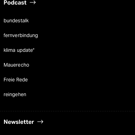
Podcast
bundestalk
fernverbindung
klima update°
Mauerecho
Freie Rede
reingehen
Newsletter