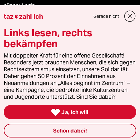
ePaper Login
taz
zahl ich
Gerade nicht

Downloads für Abonnierende
Links lesen, rechts
bekämpfen
© 2026 taz Verlags und Vertriebs GmbH
Mit doppelter Kraft für eine offene Gesellschaft!
Alle Rechte vorbehalten. Bei rechtlichen Fragen oder für Genehmigungen
wenden Sie sich bitte an
lizenzen@taz.de
Besonders jetzt brauchen Menschen, die sich gegen
Rechtsextremismus einsetzen, unsere Solidarität.
Daher gehen 50 Prozent der Einnahmen aus
Feedback
Redaktionsstatut
Kommune-Richtlinien
KI-
Neuanmeldungen an „Alles beginnt im Zentrum“ –
eine Kampagne, die bedrohte linke Kulturzentren
Leitlinie
Informant
Datenschutz
Impressum
AGB
und Jugendorte unterstützt. Sind Sie dabei?
Seitenwende
Einwilligungen widerrufen (Ads)

Ja, ich will
Schon dabei!