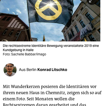
berlin
nord
wahrheit
verlag
verlag
Die rechtsextreme Identitäre Bewegung veranstaltete 2019 eine
Kundgebung in Halle
veranstaltungen
Foto: Sachelle Babbar/imago
shop
fragen & hilfe
Aus Berlin
Konrad Litschko
unterstützen
Mit Wunderkerzen posieren die Identitären vor
abo
ihrem neuen Haus in Chemnitz, zeigen sich so auf
genossenschaft
einem Foto. Seit Monaten wollen die
Rechtsextremen daran gearbeitet und das