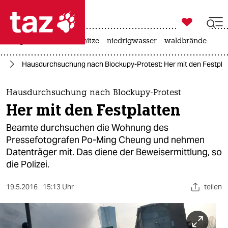

taz zahl ich
krieg in der ukraine
hitze
niedrigwasser
waldbrände

taz zahl ich
en
Hausdurchsuchung nach Blockupy-Protest: Her mit den Festpla
taz zahl ich
themen
Hausdurchsuchung nach Blockupy-Protest
Her mit den Festplatten
politik
Beamte durchsuchen die Wohnung des
öko
Pressefotografen Po-Ming Cheung und nehmen
Datenträger mit. Das diene der Beweisermittlung, so
gesellschaft
die Polizei.
kultur
19.5.2016
15:13 Uhr
teilen
sport