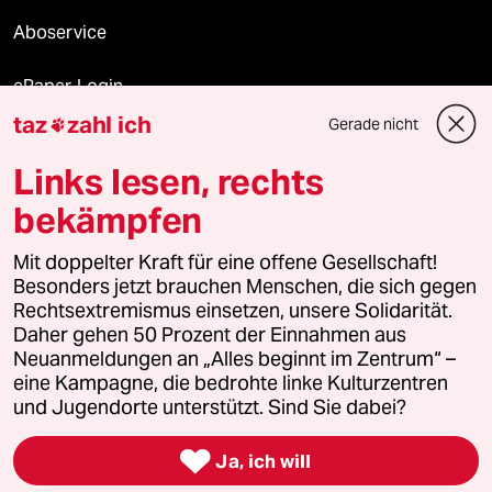
Aboservice
ePaper Login
taz
zahl ich
Gerade nicht

Downloads für Abonnierende
Links lesen, rechts
bekämpfen
© 2026 taz Verlags und Vertriebs GmbH
Mit doppelter Kraft für eine offene Gesellschaft!
Alle Rechte vorbehalten. Bei rechtlichen Fragen oder für Genehmigungen
wenden Sie sich bitte an
lizenzen@taz.de
Besonders jetzt brauchen Menschen, die sich gegen
Rechtsextremismus einsetzen, unsere Solidarität.
Daher gehen 50 Prozent der Einnahmen aus
Feedback
Redaktionsstatut
Kommune-Richtlinien
KI-
Neuanmeldungen an „Alles beginnt im Zentrum“ –
eine Kampagne, die bedrohte linke Kulturzentren
Leitlinie
Informant
Datenschutz
Impressum
AGB
und Jugendorte unterstützt. Sind Sie dabei?
Seitenwende
Einwilligungen widerrufen (Ads)

Ja, ich will