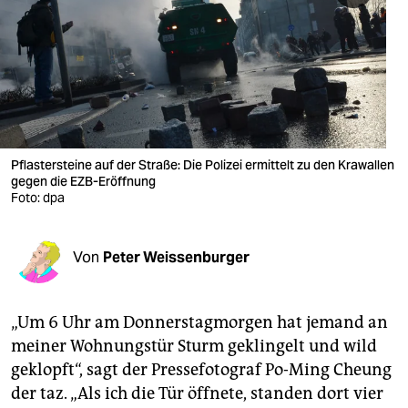
berlin
nord
wahrheit
verlag
verlag
Pflastersteine auf der Straße: Die Polizei ermittelt zu den Krawallen
gegen die EZB-Eröffnung
veranstaltungen
Foto: dpa
shop
Von
Peter Weissenburger
fragen & hilfe
unterstützen
„Um 6 Uhr am Donnerstagmorgen hat jemand an
abo
meiner Wohnungstür Sturm geklingelt und wild
geklopft“, sagt der Pressefotograf Po-Ming Cheung
genossenschaft
der taz. „Als ich die Tür öffnete, standen dort vier