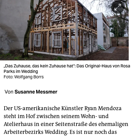
berlin
nord
wahrheit
verlag
verlag
veranstaltungen
„Das Zuhause, das kein Zuhause hat“: Das Original-Haus von Rosa
Parks im Wedding
shop
Foto: Wolfgang Borrs
fragen & hilfe
Von
Susanne Messmer
unterstützen
Der US-amerikanische Künstler Ryan Mendoza
abo
steht im Hof zwischen seinem Wohn- und
Atelierhaus in einer Seitenstraße des ehemaligen
genossenschaft
Arbeiterbezirks Wedding. Es ist nur noch das