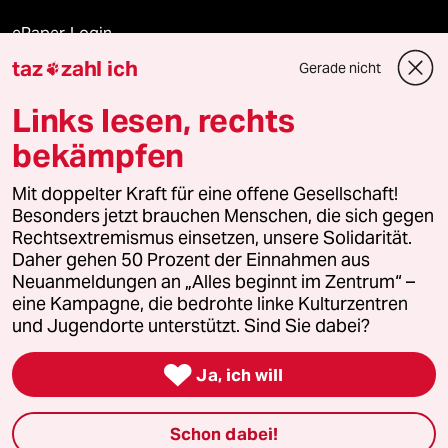
ePaper Login
taz
zahl ich
Gerade nicht

Downloads für Abonnierende
Links lesen, rechts
bekämpfen
© 2026 taz Verlags und Vertriebs GmbH
Mit doppelter Kraft für eine offene Gesellschaft!
Alle Rechte vorbehalten. Bei rechtlichen Fragen oder für Genehmigungen
wenden Sie sich bitte an
lizenzen@taz.de
Besonders jetzt brauchen Menschen, die sich gegen
Rechtsextremismus einsetzen, unsere Solidarität.
Daher gehen 50 Prozent der Einnahmen aus
Feedback
Redaktionsstatut
Kommune-Richtlinien
KI-
Neuanmeldungen an „Alles beginnt im Zentrum“ –
eine Kampagne, die bedrohte linke Kulturzentren
Leitlinie
Informant
Datenschutz
Impressum
AGB
und Jugendorte unterstützt. Sind Sie dabei?
Seitenwende
Einwilligungen widerrufen (Ads)

Ja, ich will
Schon dabei!