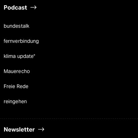
Podcast
bundestalk
fernverbindung
klima update°
Mauerecho
Freie Rede
reingehen
Newsletter