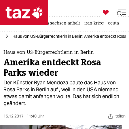

taz zahl ich
hitze
landtagswahl in sachsen-anhalt
iran-krieg
ceuta

taz zahl ich
in
Haus von US-Bürgerrechtlerin in Berlin: Amerika entdeckt Rosa 
taz zahl ich
themen
Haus von US-Bürgerrechtlerin in Berlin
Amerika entdeckt Rosa
politik
Parks wieder
öko
Der Künstler Ryan Mendoza baute das Haus von
Rosa Parks in Berlin auf , weil in den USA niemand
gesellschaft
etwas damit anfangen wollte. Das hat sich endlich
geändert.
kultur
sport
15.12.2017
11:40 Uhr
teilen