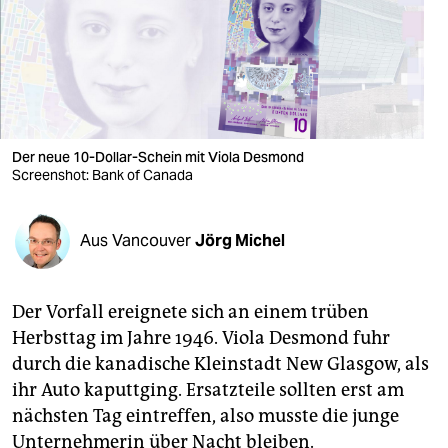
berlin
nord
wahrheit
verlag
Der neue 10-Dollar-Schein mit Viola Desmond
Screenshot: Bank of Canada
verlag
veranstaltungen
Aus Vancouver
Jörg Michel
shop
fragen & hilfe
Der Vorfall ereignete sich an einem trüben
unterstützen
Herbsttag im Jahre 1946. Viola Desmond fuhr
durch die kanadische Kleinstadt New Glasgow, als
abo
ihr Auto kaputtging. Ersatzteile sollten erst am
genossenschaft
nächsten Tag eintreffen, also musste die junge
Unternehmerin über Nacht bleiben.