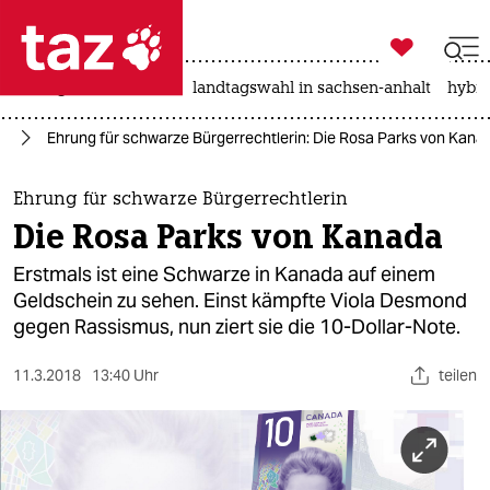

taz zahl ich
niedrigwasser
rente
landtagswahl in sachsen-anhalt
hybri

taz zahl ich
us
Ehrung für schwarze Bürgerrechtlerin: Die Rosa Parks von Kana
taz zahl ich
themen
Ehrung für schwarze Bürgerrechtlerin
Die Rosa Parks von Kanada
politik
Erstmals ist eine Schwarze in Kanada auf einem
öko
Geldschein zu sehen. Einst kämpfte Viola Desmond
gegen Rassismus, nun ziert sie die 10-Dollar-Note.
gesellschaft
11.3.2018
13:40 Uhr
teilen
kultur
sport