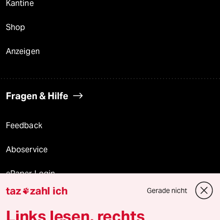
Kantine
Shop
Anzeigen
Fragen & Hilfe
Feedback
Aboservice
ePaper Login
taz
zahl ich
Gerade nicht

Downloads für Abonnierende
Links lesen, rechts