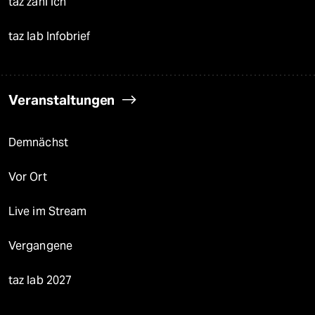
taz zahl ich
taz lab Infobrief
Veranstaltungen
Demnächst
Vor Ort
Live im Stream
Vergangene
taz lab 2027