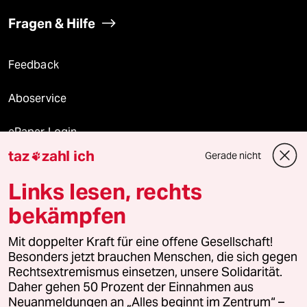
Fragen & Hilfe
Feedback
Aboservice
ePaper Login
taz
zahl ich
Gerade nicht

Downloads für Abonnierende
Links lesen, rechts
bekämpfen
© 2026 taz Verlags und Vertriebs GmbH
Mit doppelter Kraft für eine offene Gesellschaft!
Alle Rechte vorbehalten. Bei rechtlichen Fragen oder für Genehmigungen
wenden Sie sich bitte an
lizenzen@taz.de
Besonders jetzt brauchen Menschen, die sich gegen
Rechtsextremismus einsetzen, unsere Solidarität.
Daher gehen 50 Prozent der Einnahmen aus
Feedback
Redaktionsstatut
Kommune-Richtlinien
KI-
Neuanmeldungen an „Alles beginnt im Zentrum“ –