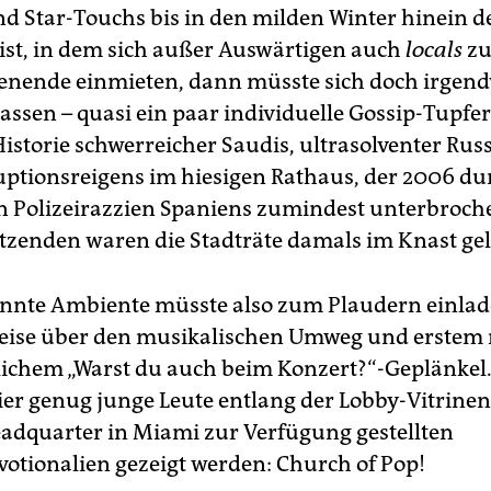
 Star-Touchs bis in den milden Winter hinein de
ist, in dem sich außer Auswärtigen auch
locals
z
nende einmieten, dann müsste sich doch irgen
lassen – quasi ein paar individuelle Gossip-Tupfer
istorie schwerreicher Saudis, ultrasolventer Ru
uptionsreigens im hiesigen Rathaus, der 2006 du
n Polizeirazzien Spaniens zumindest unterbroc
tzenden waren die Stadträte damals im Knast ge
nnte Ambiente müsste also zum Plaudern einlad
eise über den musikalischen Umweg und erstem
ichem „Warst du auch beim Konzert?“-Geplänke
er genug junge Leute entlang der Lobby-Vitrinen
adquarter in Miami zur Verfügung gestellten
votionalien gezeigt werden: Church of Pop!