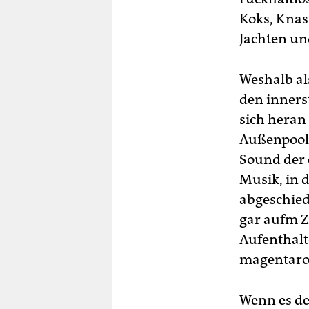
Koks, Knas
Jachten un
Weshalb al
den inners
sich heran
Außenpools
Sound der 
Musik, in 
abgeschied
gar aufm Z
Aufenthalt
magentarot
Wenn es de