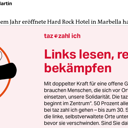
artin
nem Jahr eröffnete Hard Rock Hotel in Marbella h
ngswochenende geladen, und der Chronist in der
taz
zahl ich

 des Hoteltesters sagt sich: Nehmen wir mit. Nur
her „Würd ich nie machen“-Snobismus.
Links lesen, r
bekämpfen
es schwierig werden würde, für
das Millionärs-M
uch genannt „Luxus- und Korruptionshauptstad
einen progressiven Dreh zu finden. Außer, denkt
Mit doppelter Kraft für eine offene G
ch spiele – zwecks späterer Literarisierung – wied
brauchen Menschen, die sich vor O
e das nicht bereits in Lateinamerika funktioniert
einsetzen, unsere Solidarität. Die ta
beginnt im Zentrum“. 50 Prozent a
bei taz zahl ich gehen – bis zum 30
die linke, selbstverwaltete Orte unte
bevor sie verschwinden. Sind Sie da