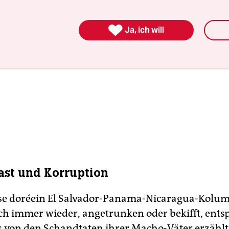

Ja, ich will
ast und Korruption
se doréein El Salvador-Panama-Nicaragua-Kolu
och immer wieder, angetrunken oder bekifft, ent
s von den Schandtaten ihrer Macho-Väter erzählt 