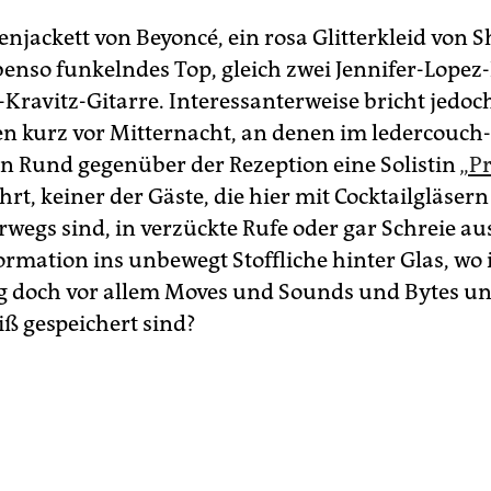
tenjackett von Beyoncé, ein rosa Glitterkleid von 
benso funkelndes Top, gleich zwei Jennifer-Lopez
Kravitz-Gitarre. Interessanterweise bricht jedoch
n kurz vor Mitternacht, an denen im ledercouch-
n Rund gegenüber der Rezeption eine Solistin
„Pr
öhrt, keiner der Gäste, die hier mit Cocktailgläsern
egs sind, in verzückte Rufe oder gar Schreie aus.
ormation ins unbewegt Stoffliche hinter Glas, wo 
 doch vor allem Moves und Sounds und Bytes u
ß gespeichert sind?