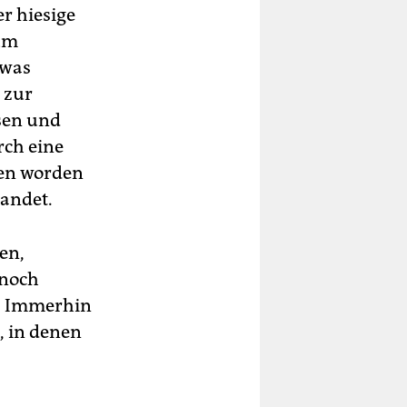
r hiesige
um
dwas
 zur
ssen und
rch eine
hen worden
landet.
en,
 noch
l. Immerhin
, in denen