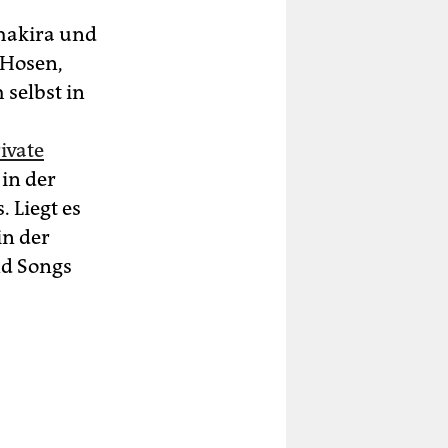
Shakira und
-Hosen,
 selbst in
ivate
 in der
 Liegt es
in der
nd Songs