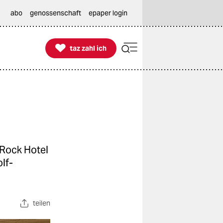
abo
genossenschaft
epaper login

taz zahl ich
taz zahl ich
 Rock Hotel
lf-
teilen