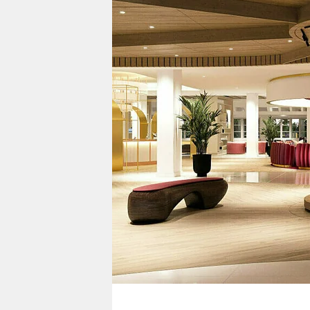
berlin
nord
wahrheit
verlag
verlag
veranstaltungen
shop
fragen & hilfe
unterstützen
abo
genossenschaft