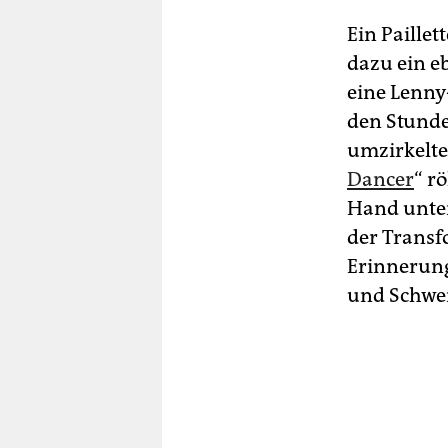
Ein Paillet
dazu ein e
eine Lenny-
den Stunde
umzirkelte
Dancer
“ r
Hand unterw
der Transf
Erinnerung
und Schwei