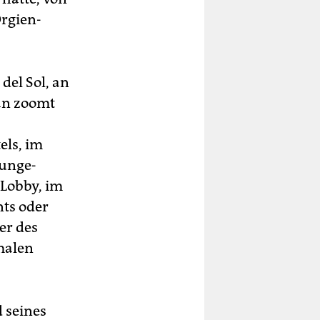
Orgien-
del Sol, an
an zoomt
els, im
ounge-
 Lobby, im
nts oder
er des
malen
 seines