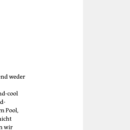
end weder
nd-cool
d-
m Pool,
nicht
n wir