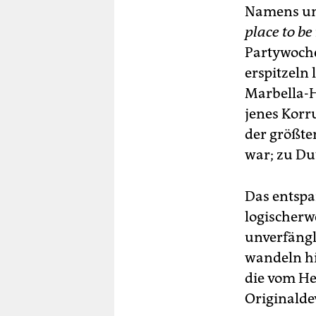
Namens und
place to be
Partywoche
erspitzeln 
Marbella-H
jenes Korr
der größte
war; zu Du
Das entspa
logischerw
unverfängl
wandeln hi
die vom He
Originalde