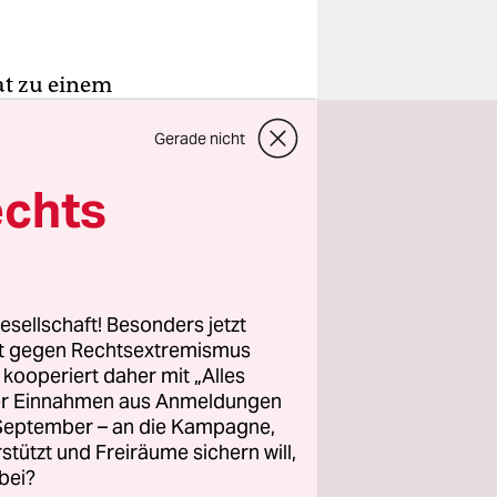
at zu einem
Gerade nicht
 kein
echts
illiardärs-
t
 der
esellschaft! Besonders jetzt
er mal
rt gegen Rechtsextremismus
?
z kooperiert daher mit „Alles
ller Einnahmen aus Anmeldungen
. September – an die Kampagne,
rstützt und Freiräume sichern will,
bei?