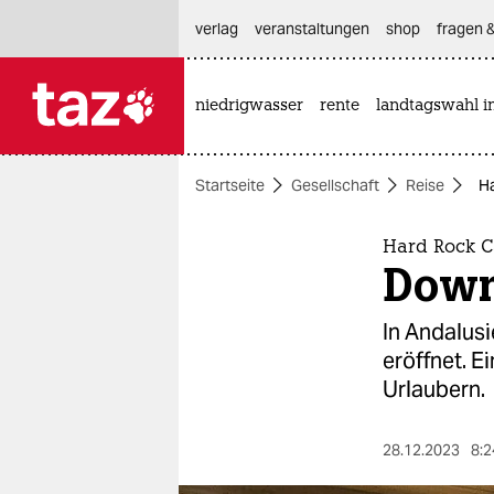
hautnavigation anspringen
hauptinhalt anspringen
footer anspringen
verlag
veranstaltungen
shop
fragen &
niedrigwasser
rente
landtagswahl i

taz zahl ich
taz zahl ich
Startseite
Gesellschaft
Reise
Ha
themen
politik
Hard Rock C
Down
öko
In Andalus
gesellschaft
eröffnet. E
Urlaubern.
kultur
sport
28.12.2023
8:2