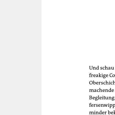
Und schau 
freakige C
Oberschich
machende 
Begleitung
fersenwipp
minder bek