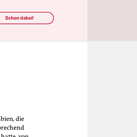
Schon dabei!
mbien
,
die
sprechend
hatte, von