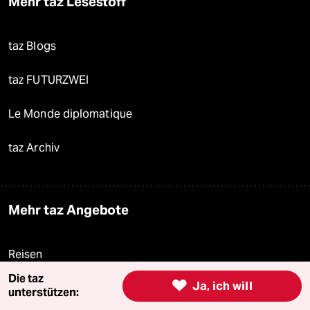
Mehr taz Lesestoff
taz Blogs
taz FUTURZWEI
Le Monde diplomatique
taz Archiv
Mehr taz Angebote
Reisen
Die taz

Ja, ich will
Kantine
unterstützen: