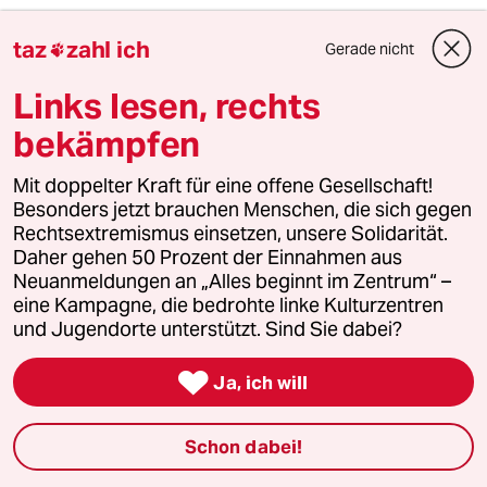
Stattdessen haben Sie in letzter Zeit
taz
zahl ich
Gerade nicht

unüberhörbar in Ihren Liedern den Tod als
Thema entdeckt.
Links lesen, rechts
bekämpfen
Der Tod hat mich entdeckt. Er zwingt mich dazu,
mich fast täglich mit ihm zu befassen, weil wieder
Mit doppelter Kraft für eine offene Gesellschaft!
jemand abgekratzt ist, der einem nahe steht. Ob
Besonders jetzt brauchen Menschen, die sich gegen
Rechtsextremismus einsetzen, unsere Solidarität.
das ein alter Freund wie Degenhardt ist oder
Daher gehen 50 Prozent der Einnahmen aus
jemand wie Peter O’Toole, den ich nicht persönlich
Neuanmeldungen an „Alles beginnt im Zentrum“ –
kannte.
eine Kampagne, die bedrohte linke Kulturzentren
und Jugendorte unterstützt. Sind Sie dabei?
Haben Sie Angst vor dem Tod?

Ja, ich will
Bislang nicht. Ich hatte noch nie Angst vor dem
Tod. Aber das kommt sicher noch.
Schon dabei!