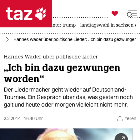

taz zahl ich
nahost-konflikt
usa unter trump
landtagswahl in sachsen-an

taz zahl ich
ik
Hannes Wader über politische Lieder: „Ich bin dazu gezwungen 
taz zahl ich
themen
Hannes Wader über politische Lieder
„Ich bin dazu gezwungen
politik
worden“
öko
Der Liedermacher geht wieder auf Deutschland-
Tournee. Ein Gespräch über das, was gestern noch
gesellschaft
galt und heute oder morgen vielleicht nicht mehr.
kultur
2.2.2014
16:40 Uhr
teilen
sport