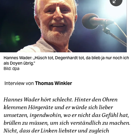
berlin
nord
wahrheit
verlag
verlag
Hannes Wader: „Hüsch tot, Degenhardt tot, da blieb ja nur noch ich
als Doyen übrig.“
veranstaltungen
Bild: dpa
shop
Interview von
Thomas Winkler
fragen & hilfe
unterstützen
Hannes Wader hört schlecht. Hinter den Ohren
klemmen Hörgeräte und er würde sich lieber
abo
umsetzen, irgendwohin, wo er nicht das Gefühl hat,
brüllen zu müssen, um sich verständlich zu machen.
genossenschaft
Nicht, dass der Linken liebster und zugleich