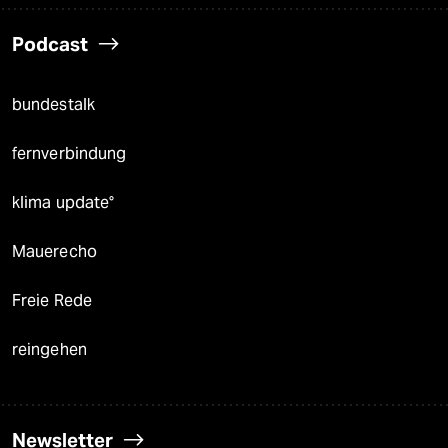
Podcast
bundestalk
fernverbindung
klima update°
Mauerecho
Freie Rede
reingehen
Newsletter