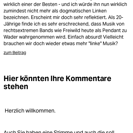
berlin
wirklich einer der Besten - und ich würde ihn nun wirklich
zumindest nicht mehr als dogmatischen Linken
nord
bezeichnen. Erscheint mir doch sehr reflektiert. Als 20-
Jährige finde ich es sehr erschreckend, dass Musik von
wahrheit
rechtsextremen Bands wie Freiwild heute als Pendant zu
Wader wahrgenommen wird. Einfach absurd! Vielleicht
verlag
brauchen wir doch wieder etwas mehr "linke" Musik?
verlag
zum Beitrag
veranstaltungen
shop
Hier könnten Ihre Kommentare
stehen
fragen & hilfe
unterstützen
Herzlich willkommen.
abo
genossenschaft
Auch Sie haben eine Stimme und auch die soll