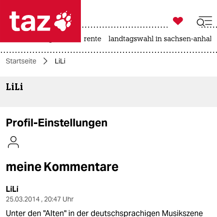

taz zahl ich
hitze
niedrigwasser
rente
landtagswahl in sachsen-anhalt

taz zahl ich
Startseite
LiLi
taz zahl ich
LiLi
themen
politik
Profil-Einstellungen
öko
gesellschaft
meine Kommentare
kultur
LiLi
sport
25.03.2014 , 20:47 Uhr
Unter den "Alten" in der deutschsprachigen Musikszene