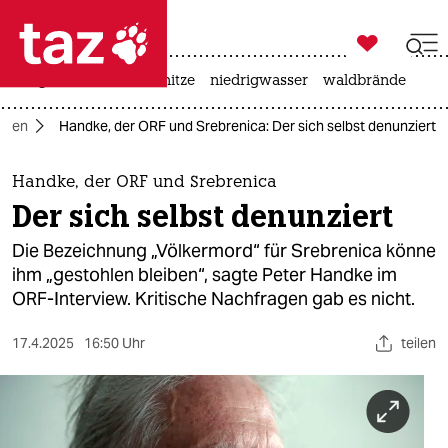

taz zahl ich
krieg in der ukraine
hitze
niedrigwasser
waldbrände

taz zahl ich
dien
Handke, der ORF und Srebrenica: Der sich selbst denunziert
taz zahl ich
themen
Handke, der ORF und Srebrenica
Der sich selbst denunziert
politik
Die Bezeichnung „Völkermord“ für Srebrenica könne
öko
ihm „gestohlen bleiben“, sagte Peter Handke im
ORF-Interview. Kritische Nachfragen gab es nicht.
gesellschaft
17.4.2025
16:50 Uhr
teilen
kultur
sport