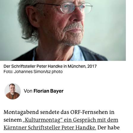
berlin
nord
wahrheit
verlag
verlag
veranstaltungen
Der Schriftsteller Peter Handke in München, 2017
Foto: Johannes Simon/sz photo
shop
fragen & hilfe
Von
Florian Bayer
unterstützen
abo
Montagabend sendete das ORF-Fernsehen in
seinem
„Kulturmontag“ ein Gespräch mit dem
genossenschaft
Kärntner Schriftsteller Peter Handke.
Der habe