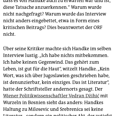
dass es von Handke auch zu erwarten war und ist,
diese Tatsache anzuerkennen.“ Warum wurde
nicht nachgefragt? Warum wurde das Interview
nicht anders eingebettet, etwa in Form eines
kritischen Beitrags? Dies beantwortet der ORF
nicht.
Über seine Kritiker machte sich Handke im selben
Interview lustig. „Ich habe nichts mitbekommen.
Ich habe keinen Gegenwind. Das gehört zum
Leben, ist gut für die Haut“, witzelt Handke. „Kein
Wort, was ich über Jugoslawien geschrieben habe,
ist denunzierbar, kein einziges. Das ist Literatur“,
hatte der Schriftsteller andernorts gesagt. Der
Wiener Politikwissenschaftler Vedran Džihić
mit
Wurzeln in Bosnien sieht das anders: Handkes
Haltung zu Milosevic und Srebrenica sei keine
Literatur, „sondern ein politischer Akt, der zutiefst