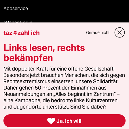
Aboservice
ePaper Login
taz
zahl ich
Gerade nicht

Downloads für Abonnierende
Links lesen, rechts
bekämpfen
© 2026 taz Verlags und Vertriebs GmbH
Mit doppelter Kraft für eine offene Gesellschaft!
Alle Rechte vorbehalten. Bei rechtlichen Fragen oder für Genehmigungen
wenden Sie sich bitte an
lizenzen@taz.de
Besonders jetzt brauchen Menschen, die sich gegen
Rechtsextremismus einsetzen, unsere Solidarität.
Daher gehen 50 Prozent der Einnahmen aus
Feedback
Redaktionsstatut
Kommune-Richtlinien
KI-
Neuanmeldungen an „Alles beginnt im Zentrum“ –
eine Kampagne, die bedrohte linke Kulturzentren
Leitlinie
Informant
Datenschutz
Impressum
AGB
und Jugendorte unterstützt. Sind Sie dabei?
Seitenwende
Einwilligungen widerrufen (Ads)

Ja, ich will