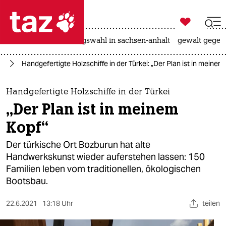

taz zahl ich
hitze
surfen
landtagswahl in sachsen-anhalt
gewalt gegen

taz zahl ich
ie
Handgefertigte Holzschiffe in der Türkei: „Der Plan ist in meinem
taz zahl ich
themen
Handgefertigte Holzschiffe in der Türkei
„Der Plan ist in meinem
politik
Kopf“
öko
Der türkische Ort Bozburun hat alte
Handwerkskunst wieder auferstehen lassen: 150
gesellschaft
Familien leben vom traditionellen, ökologischen
Bootsbau.
kultur
sport
22.6.2021
13:18 Uhr
teilen