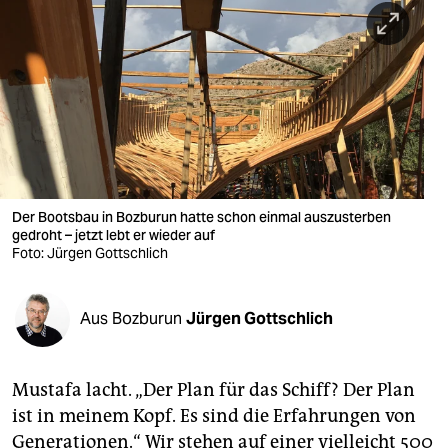
berlin
nord
wahrheit
verlag
verlag
veranstaltungen
Der Bootsbau in Bozburun hatte schon einmal auszusterben
gedroht – jetzt lebt er wieder auf
Foto: Jürgen Gottschlich
shop
fragen & hilfe
Aus Bozburun
Jürgen Gottschlich
unterstützen
abo
Mustafa lacht. „Der Plan für das Schiff? Der Plan
genossenschaft
ist in meinem Kopf. Es sind die Erfahrungen von
Generationen.“ Wir stehen auf einer vielleicht 500