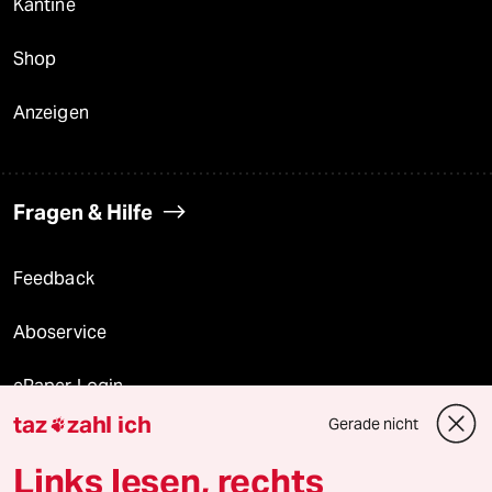
Kantine
Shop
Anzeigen
Fragen & Hilfe
Feedback
Aboservice
ePaper Login
taz
zahl ich
Gerade nicht

Downloads für Abonnierende
Links lesen, rechts