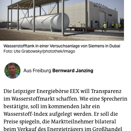
berlin
nord
wahrheit
verlag
Wasserstofftank in einer Versuchsanlage von Siemens in Dubai
verlag
Foto: Ute Grabowsky/photothek/imago
veranstaltungen
Aus Freiburg
Bernward Janzing
shop
fragen & hilfe
Die Leipziger Energiebörse EEX will Transparenz
unterstützen
im Wasserstoffmarkt schaffen. Wie eine Sprecherin
bestätigte, soll im kommenden Jahr ein
abo
Wasserstoff-Index aufgelegt werden. Er soll die
genossenschaft
Preise spiegeln, die Marktteilnehmer bilateral
beim Verkauf des Energieträgers im Großhandel