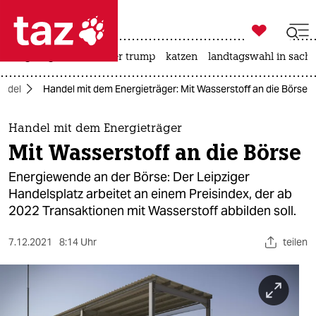

taz zahl ich
bergsteigen
usa unter trump
katzen
landtagswahl in sachs

taz zahl ich
andel
Handel mit dem Energieträger: Mit Wasserstoff an die Börse
taz zahl ich
themen
Handel mit dem Energieträger
Mit Wasserstoff an die Börse
politik
Energiewende an der Börse: Der Leipziger
öko
Handelsplatz arbeitet an einem Preisindex, der ab
2022 Transaktionen mit Wasserstoff abbilden soll.
gesellschaft
7.12.2021
8:14 Uhr
teilen
kultur
sport