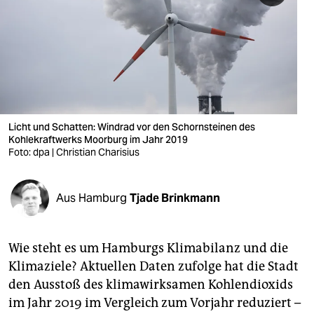
berlin
nord
wahrheit
verlag
verlag
Licht und Schatten: Windrad vor den Schornsteinen des
Kohlekraftwerks Moorburg im Jahr 2019
veranstaltungen
Foto: dpa | Christian Charisius
shop
Aus Hamburg
Tjade Brinkmann
fragen & hilfe
unterstützen
Wie steht es um Hamburgs Klimabilanz und die
abo
Klimaziele? Aktuellen Daten zufolge hat die Stadt
den Ausstoß des klimawirksamen Kohlendioxids
genossenschaft
im Jahr 2019 im Vergleich zum Vorjahr reduziert –