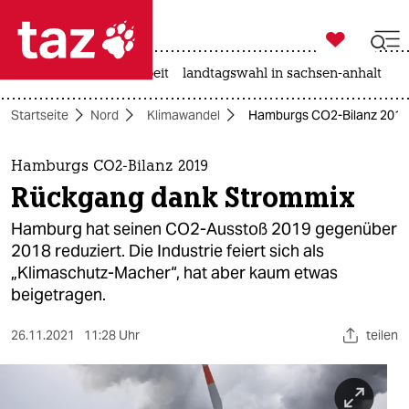

taz zahl ich
autowahn
hitze
arbeit
landtagswahl in sachsen-anhalt

taz zahl ich
Startseite
Nord
Klimawandel
Hamburgs CO2-Bilanz 2019
taz zahl ich
themen
Hamburgs CO2-Bilanz 2019
Rückgang dank Strommix
politik
Hamburg hat seinen CO2-Ausstoß 2019 gegenüber
öko
2018 reduziert. Die Industrie feiert sich als
„Klimaschutz-Macher“, hat aber kaum etwas
gesellschaft
beigetragen.
kultur
26.11.2021
11:28 Uhr
teilen
sport