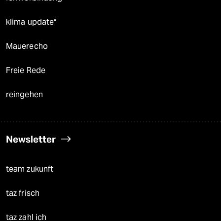
klima update°
Mauerecho
Freie Rede
reingehen
Newsletter
team zukunft
taz frisch
taz zahl ich