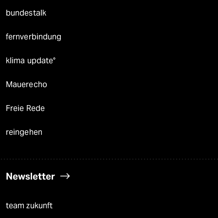
bundestalk
fernverbindung
klima update°
Mauerecho
Freie Rede
reingehen
Newsletter
team zukunft