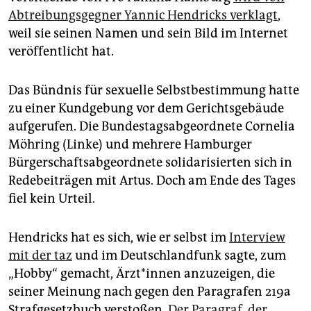
epaper login
Abtreibungsgegner Yannic Hendricks verklagt
,
weil sie seinen Namen und sein Bild im Internet
veröffentlicht hat.
Das Bündnis für sexuelle Selbstbestimmung hatte
zu einer Kundgebung vor dem Gerichtsgebäude
aufgerufen. Die Bundestagsabgeordnete Cornelia
Möhring (Linke) und mehrere Hamburger
Bürgerschaftsabgeordnete solidarisierten sich in
Redebeiträgen mit Artus. Doch am Ende des Tages
fiel kein Urteil.
Hendricks hat es sich, wie er selbst im
Interview
mit der taz
und im Deutschlandfunk sagte, zum
„Hobby“ gemacht, Ärzt*innen anzuzeigen, die
seiner Meinung nach gegen den Paragrafen 219a
Strafgesetzbuch verstoßen.
Der Paragraf, der