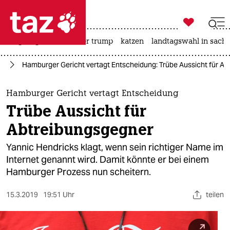

taz zahl ich
bergsteigen
usa unter trump
katzen
landtagswahl in sachs

taz zahl ich
9a
Hamburger Gericht vertagt Entscheidung: Trübe Aussicht für A
taz zahl ich
themen
Hamburger Gericht vertagt Entscheidung
Trübe Aussicht für
politik
Abtreibungsgegner
öko
Yannic Hendricks klagt, wenn sein richtiger Name im
Internet genannt wird. Damit könnte er bei einem
gesellschaft
Hamburger Prozess nun scheitern.
kultur
15.3.2019
19:51 Uhr
teilen
sport