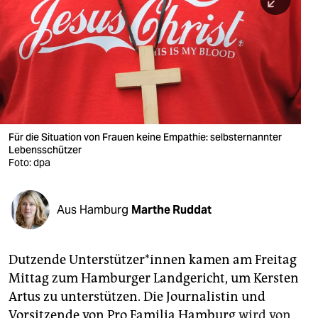
berlin
nord
wahrheit
verlag
verlag
Für die Situation von Frauen keine Empathie: selbsternannter
Lebensschützer
veranstaltungen
Foto: dpa
shop
fragen & hilfe
Aus Hamburg
Marthe Ruddat
unterstützen
Dutzende Unterstützer­*innen kamen am Freitag
abo
Mittag zum Hamburger Landgericht, um Kersten
genossenschaft
Artus zu unterstützen. Die Journalistin und
Vorsitzende von Pro Familia Hamburg
wird von