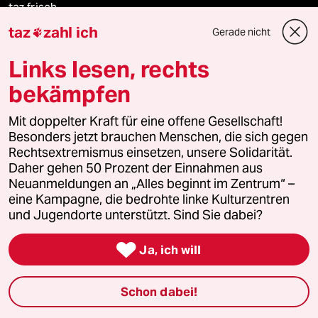
taz frisch
taz
zahl ich
Gerade nicht

taz zahl ich
Links lesen, rechts
taz lab Infobrief
bekämpfen
Mit doppelter Kraft für eine offene Gesellschaft!
Besonders jetzt brauchen Menschen, die sich gegen
Veranstaltungen
Rechtsextremismus einsetzen, unsere Solidarität.
Daher gehen 50 Prozent der Einnahmen aus
Neuanmeldungen an „Alles beginnt im Zentrum“ –
Demnächst
eine Kampagne, die bedrohte linke Kulturzentren
und Jugendorte unterstützt. Sind Sie dabei?
Vor Ort

Ja, ich will
Live im Stream
Vergangene
Schon dabei!