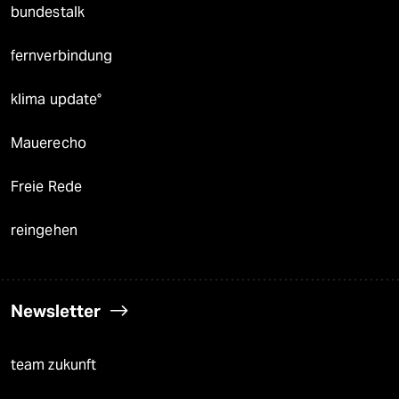
bundestalk
fernverbindung
klima update°
Mauerecho
Freie Rede
reingehen
Newsletter
team zukunft