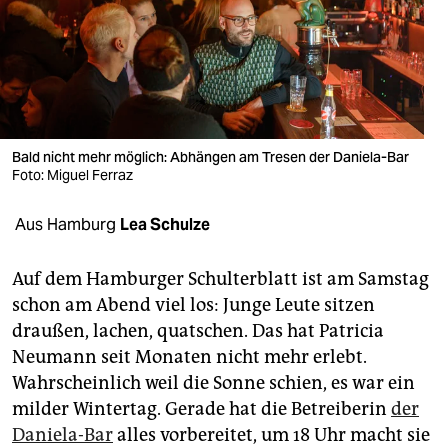
berlin
nord
wahrheit
verlag
Bald nicht mehr möglich: Abhängen am Tresen der Daniela-Bar
verlag
Foto: Miguel Ferraz
veranstaltungen
Aus Hamburg
Lea Schulze
shop
Auf dem Hamburger Schulterblatt ist am Samstag
fragen & hilfe
schon am Abend viel los: Junge Leute sitzen
draußen, lachen, quatschen. Das hat Patricia
unterstützen
Neumann seit Monaten nicht mehr erlebt.
abo
Wahrscheinlich weil die Sonne schien, es war ein
milder Wintertag. Gerade hat die Betreiberin
der
genossenschaft
Daniela-Bar
alles vorbereitet, um 18 Uhr macht sie