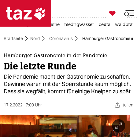

taz zahl ich
hitze
krieg in der ukraine
niedrigwasser
ceuta
waldbrän

taz zahl ich
Startseite
Nord
Coronavirus
Hamburger Gastronomie in d
taz zahl ich
themen
Hamburger Gastronomie in der Pandemie
Die letzte Runde
politik
Die Pandemie macht der Gastronomie zu schaffen.
öko
Gewinne waren mit der Sperrstunde kaum möglich.
Dass sie wegfällt, kommt für einige Kneipen zu spät.
gesellschaft
17.2.2022
7:00 Uhr
teilen
kultur
sport