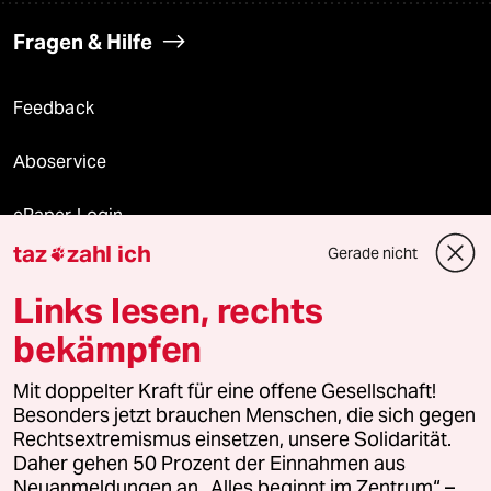
Fragen & Hilfe
Feedback
Aboservice
ePaper Login
taz
zahl ich
Gerade nicht

Downloads für Abonnierende
Links lesen, rechts
bekämpfen
© 2026 taz Verlags und Vertriebs GmbH
Mit doppelter Kraft für eine offene Gesellschaft!
Alle Rechte vorbehalten. Bei rechtlichen Fragen oder für Genehmigungen
wenden Sie sich bitte an
lizenzen@taz.de
Besonders jetzt brauchen Menschen, die sich gegen
Rechtsextremismus einsetzen, unsere Solidarität.
Daher gehen 50 Prozent der Einnahmen aus
Feedback
Redaktionsstatut
Kommune-Richtlinien
KI-
Neuanmeldungen an „Alles beginnt im Zentrum“ –