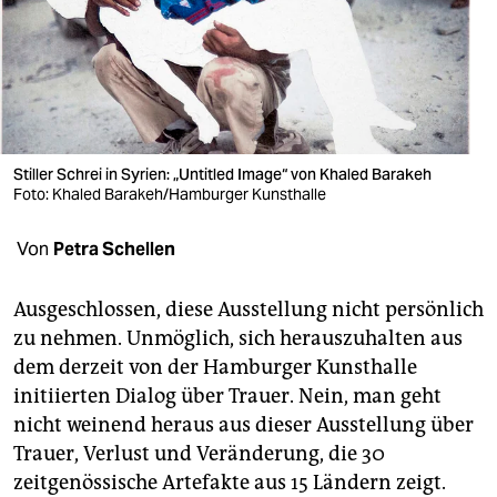
berlin
nord
wahrheit
verlag
Stiller Schrei in Syrien: „Untitled Image“ von Khaled Barakeh
verlag
Foto: Khaled Barakeh/Hamburger Kunsthalle
veranstaltungen
Von
Petra Schellen
shop
Ausgeschlossen, diese Ausstellung nicht persönlich
fragen & hilfe
zu nehmen. Unmöglich, sich herauszuhalten aus
dem derzeit von der Hamburger Kunsthalle
unterstützen
initiierten Dialog über Trauer. Nein, man geht
abo
nicht weinend heraus aus dieser Ausstellung über
Trauer, Verlust und Veränderung, die 30
genossenschaft
zeitgenössische Artefakte aus 15 Ländern zeigt.