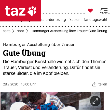

taz zahl ich
hitze
bergsteigen
usa unter trump
katzen
landtagswahl i

taz zahl ich
rtseite
Nord
Hamburger Ausstellung über Trauer: Gute Übung
taz zahl ich
themen
Hamburger Ausstellung über Trauer
Gute Übung
politik
Die Hamburger Kunsthalle widmet sich den Themen
öko
Trauer, Verlust und Veränderung. Dafür findet sie
starke Bilder, die im Kopf bleiben.
gesellschaft
28.2.2020
16:00 Uhr
teilen
kultur
sport