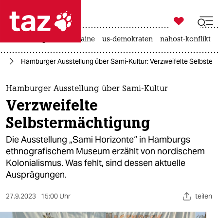

taz zahl ich
hitze
krieg in der ukraine
us-demokraten
nahost-konflikt

taz zahl ich
ur
Hamburger Ausstellung über Sami-Kultur: Verzweifelte Selbste
taz zahl ich
themen
Hamburger Ausstellung über Sami-Kultur
Verzweifelte
politik
Selbstermächtigung
öko
Die Ausstellung „Sami Horizonte“ in Hamburgs
ethnografischem Museum erzählt von nordischem
gesellschaft
Kolonialismus. Was fehlt, sind dessen aktuelle
Ausprägungen.
kultur
sport
27.9.2023
15:00 Uhr
teilen