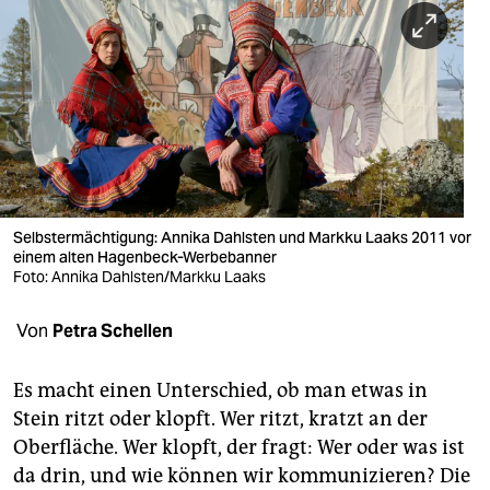
berlin
nord
wahrheit
verlag
verlag
veranstaltungen
Selbstermächtigung: Annika Dahlsten und Markku Laaks 2011 vor
einem alten Hagenbeck-Werbebanner
Foto: Annika Dahlsten/Markku Laaks
shop
fragen & hilfe
Von
Petra Schellen
unterstützen
Es macht einen Unterschied, ob man etwas in
abo
Stein ritzt oder klopft. Wer ritzt, kratzt an der
Oberfläche. Wer klopft, der fragt: Wer oder was ist
genossenschaft
da drin, und wie können wir kommunizieren? Die