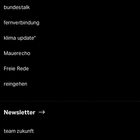
bundestalk
fernverbindung
klima update°
Mauerecho
Freie Rede
reingehen
Newsletter
team zukunft