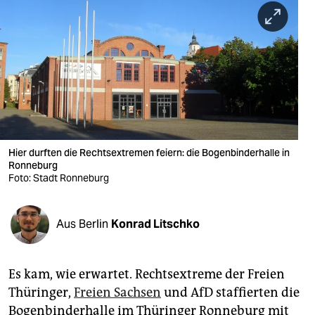
berlin
nord
wahrheit
verlag
verlag
veranstaltungen
Hier durften die Rechtsextremen feiern: die Bogenbinderhalle in
Ronneburg
Foto: Stadt Ronneburg
shop
fragen & hilfe
Aus Berlin
Konrad Litschko
unterstützen
abo
Es kam, wie erwartet. Rechtsextreme der Freien
genossenschaft
Thüringer,
Freien Sachsen
und AfD staffierten die
Bogenbinderhalle im Thüringer Ronneburg mit