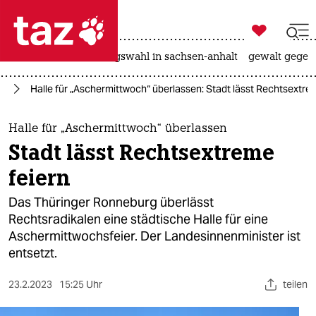

taz zahl ich
hitze
surfen
landtagswahl in sachsen-anhalt
gewalt gegen

taz zahl ich
na
Halle für „Aschermittwoch“ überlassen: Stadt lässt Rechtsextre
taz zahl ich
themen
Halle für „Aschermittwoch“ überlassen
Stadt lässt Rechtsextreme
politik
feiern
öko
Das Thüringer Ronneburg überlässt
Rechtsradikalen eine städtische Halle für eine
gesellschaft
Aschermittwochsfeier. Der Landesinnenminister ist
entsetzt.
kultur
sport
23.2.2023
15:25 Uhr
teilen