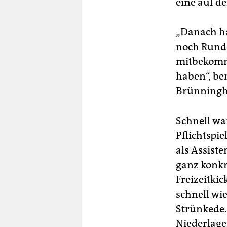
eine auf d
„Danach ha
noch Runde
mitbekomme
haben“, be
Brünningh
Schnell wa
Pflichtspie
als Assist
ganz konkre
Freizeitkic
schnell wi
Strünkede.
Niederlage