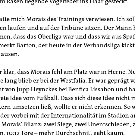
em Rasen liegende Vogelfeder ins Haar gesteckt.
tte mich Morais des Trainings verwiesen. Ich sol
n laufen und auf der Tribüne sitzen. Der Mann h
n, dass das Oberliga war und dass wir aus Spaß
merkt Barton, der heute in der Verbandsliga kickt
ausen.
r klar, dass Morais fehl am Platz war in Herne. N
le lang blieb er bei der Westfalia. Er war geprägt v
ent von Jupp Heynckes bei Benfica Lissabon und ha
te Idee vom Fußball. Dass sich diese Idee nicht 
kern umsetzen ließ, wollte er nicht erkennen. So 
eder vorbei mit der Internationalität im Stadion 
 Morais’ Bilanz: zwei Siege, zwei Unentschieden, 
n, 10:12 Tore – mehr Durchschnitt geht kaum.