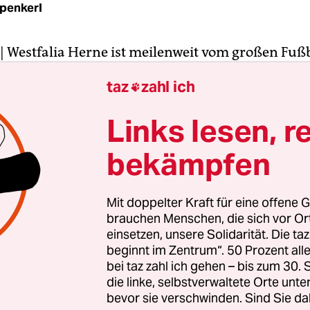
epenkerl
| Westfalia Herne ist meilenweit vom großen Fuß
esentlich weiter als vom Klassenerhalt in der Obe
taz
zahl ich

 der nach dem 0:1 gegen TuS Heven vom Sonntag
vermeiden sein wird. Vielleicht liegt das ja auc
Links lesen, r
itenden Personal. Vor knapp elf Jahren vergraulte
verein zwei Männer, die heute vom Einzug ins C
bekämpfen
ale träumen.
Mit doppelter Kraft für eine offene G
s wirkte im Sommer 2002 noch nicht einmal vier
brauchen Menschen, die sich vor O
in Herne. Heute ist er der Co-Trainer von José Mo
einsetzen, unsere Solidarität. Die ta
beginnt im Zentrum“. 50 Prozent a
. Sein damaliger Assistent: Sven Mislintat. Der is
bei taz zahl ich gehen – bis zum 30
le Chefscout von Borussia Dortmund.
die linke, selbstverwaltete Orte unte
bevor sie verschwinden. Sind Sie da