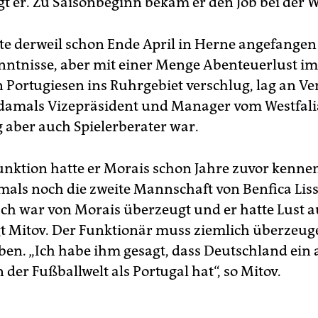
agt er. Zu Saisonbeginn bekam er den Job bei der W
te derweil schon Ende April in Herne angefangen
ntnisse, aber mit einer Menge Abenteuerlust im
n Portugiesen ins Ruhrgebiet verschlug, lag an Ve
 damals Vizepräsident und Manager vom Westfali
g aber auch Spielerberater war.
Funktion hatte er Morais schon Jahre zuvor kennen
mals noch die zweite Mannschaft von Benfica Lis
„Ich war von Morais überzeugt und er hatte Lust a
gt Mitov. Der Funktionär muss ziemlich überzeu
ben. „Ich habe ihm gesagt, dass Deutschland ein
 der Fußballwelt als Portugal hat“, so Mitov.