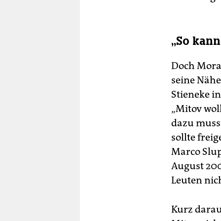
„So kann
Doch Morai
seine Nähe 
Stieneke i
„Mitov wol
dazu musst
sollte frei
Marco Slup
August 200
Leuten nic
Kurz darau