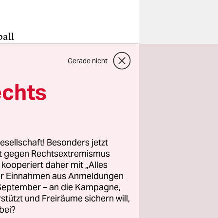
ball
rliga
Gerade nicht
 nur noch
h am Umgang
echts
 der
hampions-
esellschaft! Besonders jetzt
 Monate als
rt gegen Rechtsextremismus
urinho bei
z kooperiert daher mit „Alles
ller Einnahmen aus Anmeldungen
t
. September – an die Kampagne,
rstützt und Freiräume sichern will,
bei?