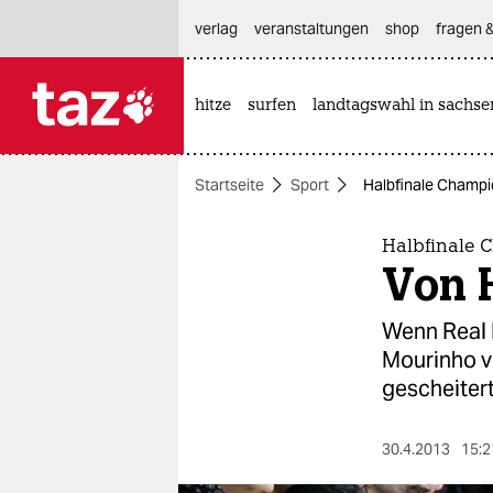
hautnavigation anspringen
hauptinhalt anspringen
footer anspringen
verlag
veranstaltungen
shop
fragen &
hitze
surfen
landtagswahl in sachse

taz zahl ich
taz zahl ich
Startseite
Sport
Halbfinale Champi
themen
politik
Halbfinale 
Von 
öko
Wenn Real 
gesellschaft
Mourinho v
gescheitert 
kultur
sport
30.4.2013
15:2