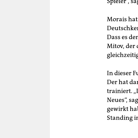
Spieler“, s
Morais hat
Deutschken
Dass es de
Mitov, der
gleichzeiti
In dieser 
Der hat da
trainiert. 
Neues“, sa
gewirkt ha
Standing in