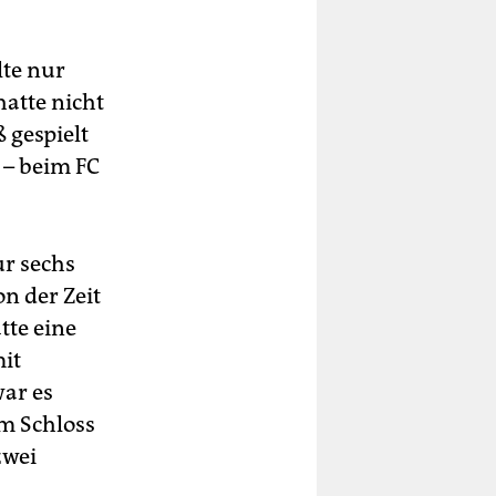
lte nur
atte nicht
 gespielt
 – beim FC
ur sechs
on der Zeit
tte eine
mit
war es
am Schloss
zwei