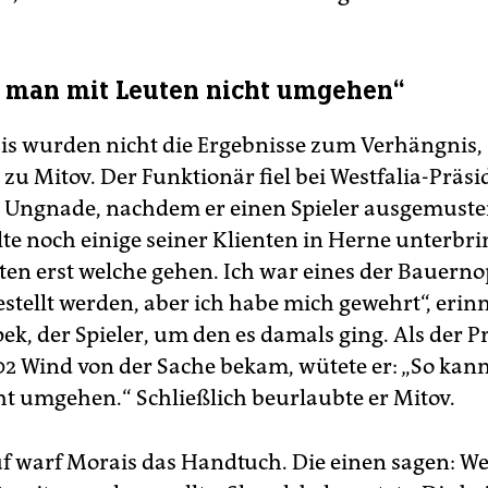
 man mit Leuten nicht umgehen“
s wurden nicht die Ergebnisse zum Verhängnis,
zu Mitov. Der Funktionär fiel bei Westfalia-Präs
n Ungnade, nachdem er einen Spieler ausgemuster
lte noch einige seiner Klienten in Herne unterbri
en erst welche gehen. Ich war eines der Bauerno
gestellt werden, aber ich habe mich gewehrt“, erinn
ek, der Spieler, um den es damals ging. Als der P
2 Wind von der Sache bekam, wütete er: „So kan
ht umgehen.“ Schließlich beurlaubte er Mitov.
f warf Morais das Handtuch. Die einen sagen: We