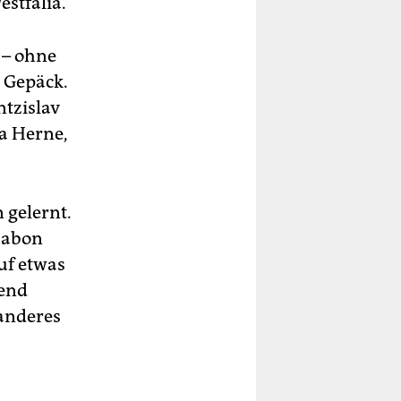
estfalia.
 – ohne
 Gepäck.
ntzislav
a Herne,
 gelernt.
sabon
uf etwas
gend
 anderes