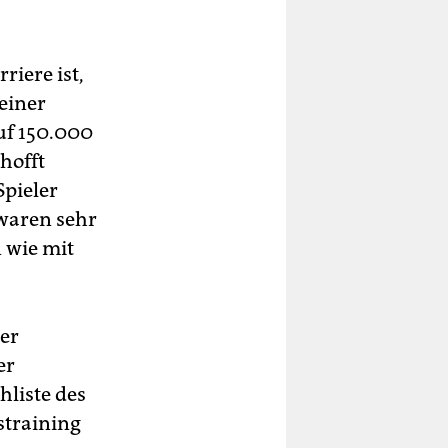
riere ist,
einer
uf 150.000
hofft
Spieler
 waren sehr
 wie mit
er
er
hliste des
straining