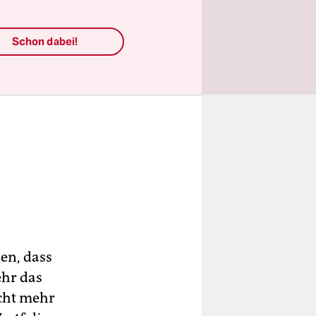
Schon dabei!
en, dass
ehr das
icht mehr