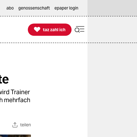
abo
genossenschaft
epaper login

taz zahl ich
taz zahl ich
te
ird Trainer
ch mehrfach
teilen