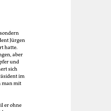
 sondern
ident Jürgen
t hatte.
ngen, aber
pfer und
ert sich
räsident im
n man mit
il er ohne