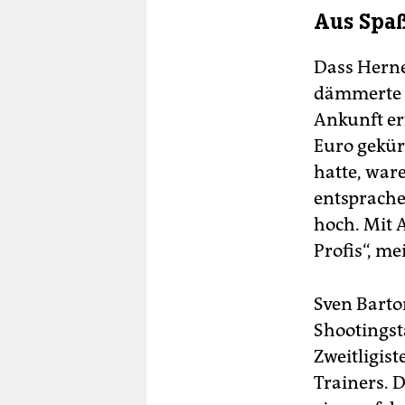
Aus Spaß
Dass Herne 
dämmerte d
Ankunft er
Euro gekürz
hatte, war
entsprache
hoch. Mit 
Profis“, me
Sven Barto
Shootingst
Zweitligist
Trainers. 