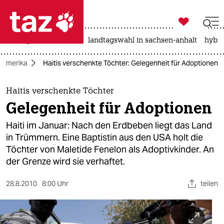

taz zahl ich
niedrigwasser
rente
landtagswahl in sachsen-anhalt
hybri

taz zahl ich
Amerika
Haitis verschenkte Töchter: Gelegenheit für Adoptionen
taz zahl ich
themen
Haitis verschenkte Töchter
Gelegenheit für Adoptionen
politik
Haiti im Januar: Nach den Erdbeben liegt das Land
öko
in Trümmern. Eine Baptistin aus den USA holt die
Töchter von Maletide Fenelon als Adoptivkinder. An
gesellschaft
der Grenze wird sie verhaftet.
kultur
28.8.2010
8:00 Uhr
teilen
sport