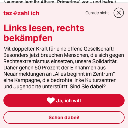
Neumann legt ihr Album „Primetime“ vor – und befreit
sich von einengenden Vorstellungen.
taz
zahl ich
Gerade nicht

Von
Naomi Webster-Grundl
Links lesen, rechts
bekämpfen
Mit doppelter Kraft für eine offene Gesellschaft!
Besonders jetzt brauchen Menschen, die sich gegen
Rechtsextremismus einsetzen, unsere Solidarität.
Daher gehen 50 Prozent der Einnahmen aus
Neuanmeldungen an „Alles beginnt im Zentrum“ –
eine Kampagne, die bedrohte linke Kulturzentren
und Jugendorte unterstützt. Sind Sie dabei?

Ja, ich will
Junge Ku­ra­to­r*in­nen über Kunst
„Absolut nicht hoffnungsvoll“
Schon dabei!
Die Bremer Kunsthalle wird 200 und überlässt es einem
Kollektiv junger Menschen, die Ausstellung "Generation*.