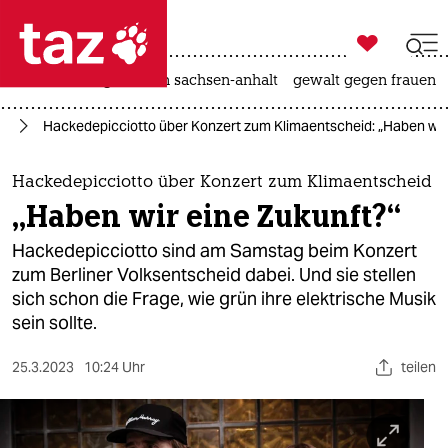

taz zahl ich
hitze
landtagswahl in sachsen-anhalt
gewalt gegen frauen

taz zahl ich
id
Hackedepicciotto über Konzert zum Klimaentscheid: „Haben wir 
taz zahl ich
themen
Hackedepicciotto über Konzert zum Klimaentscheid
„Haben wir eine Zukunft?“
politik
Hackedepicciotto sind am Samstag beim Konzert
öko
zum Berliner Volksentscheid dabei. Und sie stellen
sich schon die Frage, wie grün ihre elektrische Musik
gesellschaft
sein sollte.
kultur
25.3.2023
10:24 Uhr
teilen
sport