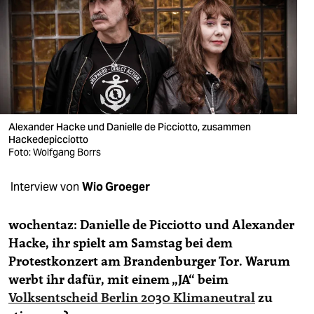
berlin
nord
wahrheit
verlag
verlag
Alexander Hacke und Danielle de Picciotto, zusammen
Hackedepicciotto
veranstaltungen
Foto: Wolfgang Borrs
shop
Interview von
Wio Groeger
fragen & hilfe
wochentaz: Danielle de Picciotto und Alexander
unterstützen
Hacke, ihr spielt am Samstag bei dem
Protestkonzert am Brandenburger Tor. Warum
abo
werbt ihr dafür, mit einem „JA“ beim
genossenschaft
Volksentscheid Berlin 2030 Klimaneutral
zu