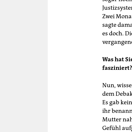
Justizsyste
Zwei Monat
sagte dama
es doch. D
vergangenen
Was hat S
fasziniert
Nun, wissen
dem Debake
Es gab kein
ihr benann
Mutter nah
Gefühl auf