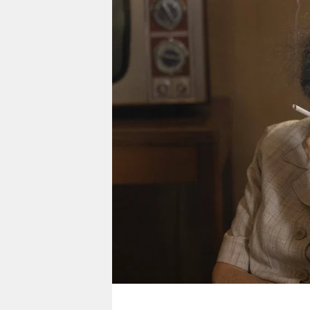
berlin
nord
wahrheit
verlag
verlag
veranstaltungen
shop
fragen & hilfe
unterstützen
abo
genossenschaft