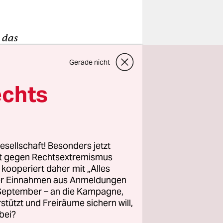
 das
ehen im
Gerade nicht
e deutschen
h am Rand
echts
,
Interview
uktion, die
d den
esellschaft! Besonders jetzt
­kritik
rt gegen Rechtsextremismus
z kooperiert daher mit „Alles
ller Einnahmen aus Anmeldungen
. September – an die Kampagne,
rstützt und Freiräume sichern will,
bei?