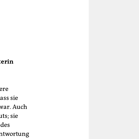
terin
ere
ass sie
 war. Auch
s; sie
 des
antwortung