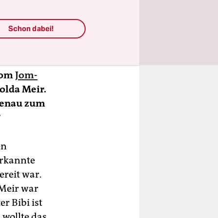
ra
Schon dabei!
 vom
Jom-
olda Meir.
 genau zum
?
en
erkannte
ereit war.
 Meir war
r Bibi ist
 wollte das