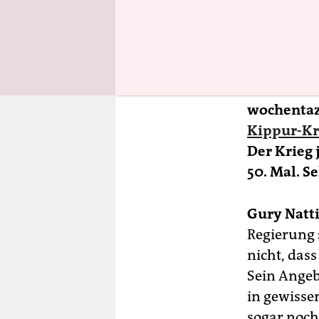
wurde 
School
Premi
wochentaz:
Kippur-Kr
Der Krieg 
50. Mal. S
Gury Natti
Regierung 
nicht, das
Sein Angebo
in gewisser
sogar noch 