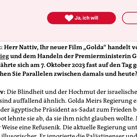
1973 in Tel Aviv geboren. Er studierte an der Camera Obscu
 of Arts. Sein Film „Golda“ feierte 2023 auf der Berlinale

Ja, ich will
ere.
 Herr Nattiv, Ihr neuer Film „Golda“ handelt
ieg
und dem Handeln der Premierministerin G
jährte sich am 7. Oktober 2023 fast auf den Tag
ehen Sie Parallelen zwischen damals und heute
v:
Die Blindheit und der Hochmut der israelisch
sind auffallend ähnlich. Golda Meirs Regierung 
s der ägyptische Präsident as-Sadat zum Frieden b
t lehnte sie ab, da sie ihm nicht glauben wollte.
 Weise eine Refusenik. Die aktuelle Regierung unte
illusorischer. Er ignorierte die Palästinenser und