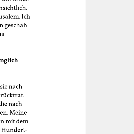
nsichtlich.
usalem. Ich
nn geschah
us
nglich
 sie nach
rücktrat.
 die nach
ren. Meine
in mit dem
m Hundert-