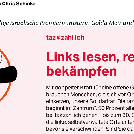
n
Chris Schinke
ige israelische Premierministerin Golda Meir und
res Kabinetts während des Jom-Kippur-Krieges st
taz
zahl ich

t des Films „Golda“ von Guy Nattiv, der nun in di
t. Israel gewann diesen Krieg zwar, stand jedoc
Links lesen, r
tung. „Golda“, mit Helen Mirren in der Hauptrolle
bekämpfen
rt sich auf wenige Tage des Kriegsgeschehens. Im 
tiv offen über die Herausforderungen bei der Prod
 des Krieges 1973 zum Geschehen am 7. Oktober un
Mit doppelter Kraft für eine offene G
en Antisemitismus in den USA, der weit über Israel
brauchen Menschen, die sich vor O
.
einsetzen, unsere Solidarität. Die ta
beginnt im Zentrum“. 50 Prozent a
bei taz zahl ich gehen – bis zum 30
die linke, selbstverwaltete Orte unte
terview: Guy Nattiv
bevor sie verschwinden. Sind Sie da