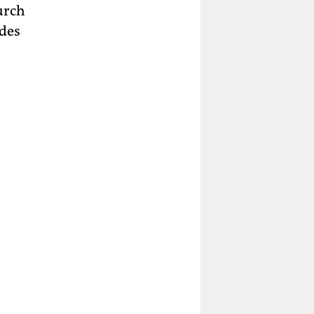
urch
 des