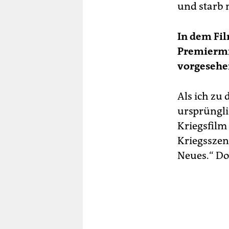
und starb m
In dem Fil
Premiermin
vorgesehe
Als ich zu
ursprüngli
Kriegsfilm 
Kriegsszene
Neues.“ Do