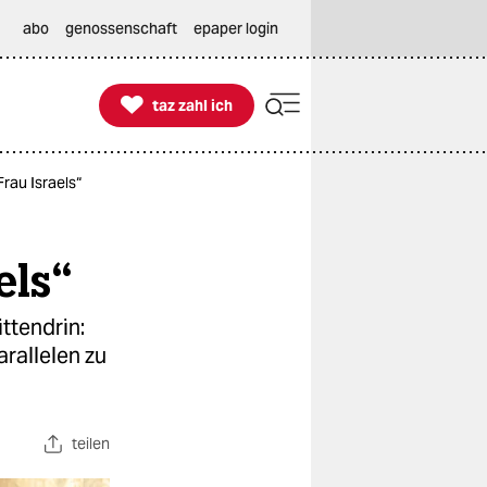
abo
genossenschaft
epaper login

taz zahl ich
taz zahl ich
rau Israels“
els“
ttendrin:
arallelen zu
teilen