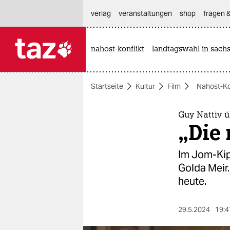
hautnavigation anspringen
hauptinhalt anspringen
footer anspringen
verlag
veranstaltungen
shop
fragen &
nahost-konflikt
landtagswahl in sach

taz zahl ich
taz zahl ich
Startseite
Kultur
Film
Nahost-Ko
themen
politik
Guy Nattiv 
„Die 
öko
Im Jom-Kip
gesellschaft
Golda Meir.
heute.
kultur
sport
29.5.2024
19:4