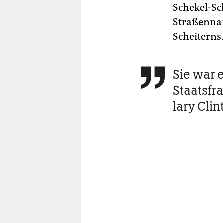
Schekel-Sc
Straßennam
Scheiterns
Sie war e

Staatsfra
lary Clin