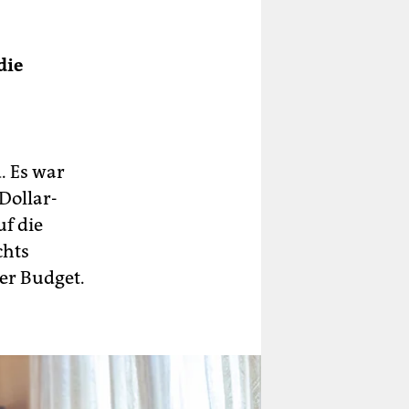
die
. Es war
Dollar-
uf die
chts
er Budget.