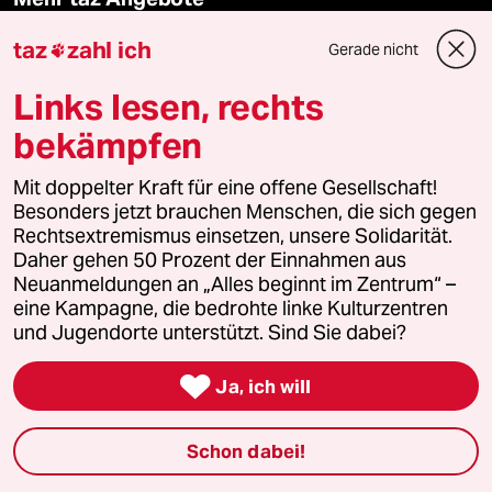
taz
zahl ich
Gerade nicht

Reisen
Links lesen, rechts
Kantine
bekämpfen
Shop
Mit doppelter Kraft für eine offene Gesellschaft!
Besonders jetzt brauchen Menschen, die sich gegen
Anzeigen
Rechtsextremismus einsetzen, unsere Solidarität.
Daher gehen 50 Prozent der Einnahmen aus
Neuanmeldungen an „Alles beginnt im Zentrum“ –
eine Kampagne, die bedrohte linke Kulturzentren
Fragen & Hilfe
und Jugendorte unterstützt. Sind Sie dabei?

Ja, ich will
Feedback
Schon dabei!
Aboservice