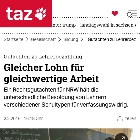

taz zahl ich
nahost-konflikt
usa unter trump
landtagswahl in sachsen-an

taz zahl ich
Startseite
Gesellschaft
Bildung
Gutachten zu Lehrerbezahl
taz zahl ich
themen
Gutachten zu Lehrerbezahlung
Gleicher Lohn für
politik
gleichwertige Arbeit
öko
Ein Rechtsgutachten für NRW hält die
unterschiedliche Besoldung von Lehrern
gesellschaft
verschiedener Schultypen für verfassungswidrig.
kultur
2.2.2016
16:18 Uhr
teilen
sport