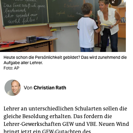
berlin
nord
wahrheit
verlag
verlag
Heute schon die Persönlichkeit gebildet? Das wird zunehmend die
Aufgabe aller Lehrer.
veranstaltungen
Foto: AP
shop
fragen & hilfe
Von
Christian Rath
unterstützen
Lehrer an unterschiedlichen Schularten sollen die
abo
gleiche Besoldung erhalten. Das fordern die
genossenschaft
Lehrer-Gewerkschaften GEW und VBE. Neuen Wind
bringt jetzt ein GEW-Gutachten des