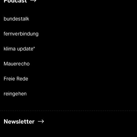
Podcast
bundestalk
fernverbindung
klima update°
Mauerecho
Freie Rede
reingehen
Newsletter