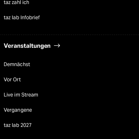
taz zahl ich
taz lab Infobrief
Veranstaltungen
Demnächst
Vor Ort
Live im Stream
Vergangene
taz lab 2027