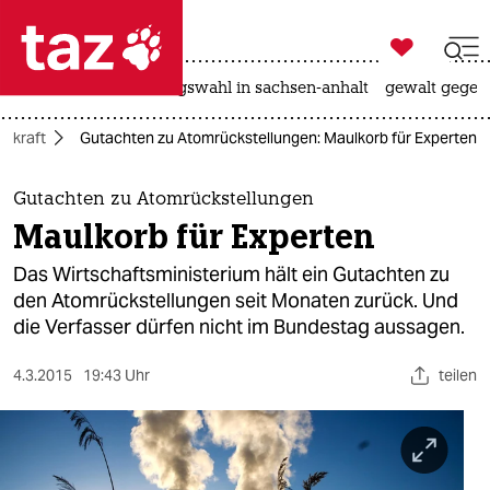

taz zahl ich
hitze
surfen
landtagswahl in sachsen-anhalt
gewalt gegen

taz zahl ich
mkraft
Gutachten zu Atomrückstellungen: Maulkorb für Experten
taz zahl ich
themen
Gutachten zu Atomrückstellungen
Maulkorb für Experten
politik
Das Wirtschaftsministerium hält ein Gutachten zu
öko
den Atomrückstellungen seit Monaten zurück. Und
die Verfasser dürfen nicht im Bundestag aussagen.
gesellschaft
4.3.2015
19:43 Uhr
teilen
kultur
sport