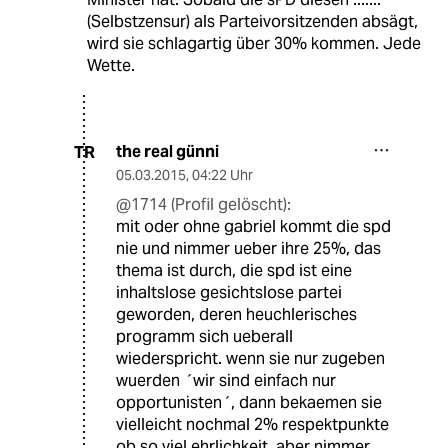
(Selbstzensur) als Parteivorsitzenden absägt,
wird sie schlagartig über 30% kommen. Jede
Wette.
the real günni
TR
05.03.2015
,
04:22 Uhr
@1714 (Profil gelöscht):
mit oder ohne gabriel kommt die spd
nie und nimmer ueber ihre 25%, das
thema ist durch, die spd ist eine
inhaltslose gesichtslose partei
geworden, deren heuchlerisches
programm sich ueberall
wiederspricht. wenn sie nur zugeben
wuerden ´wir sind einfach nur
opportunisten´, dann bekaemen sie
vielleicht nochmal 2% respektpunkte
ob so viel ehrlichkeit, aber nimmer