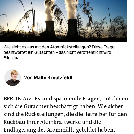
berlin
nord
wahrheit
verlag
Wie sieht es aus mit den Atomrückstellungen? Diese Frage
verlag
beantwortet ein Gutachten – das nicht veröffentlicht wird
Bild: dpa
veranstaltungen
shop
Von
Malte Kreutzfeldt
fragen & hilfe
BERLIN
taz
| Es sind spannende Fragen, mit denen
unterstützen
sich die Gutachter beschäftigt haben: Wie sicher
abo
sind die Rückstellungen, die die Betreiber für den
Rückbau ihrer Atomkraftwerke und die
genossenschaft
Endlagerung des Atommülls gebildet haben,