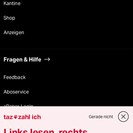
Kantine
Shop
Anzeigen
Fragen & Hilfe
Feedback
Aboservice
ePaper Login
taz
zahl ich
Gerade nicht

Downloads für Abonnierende
Links lesen, rechts