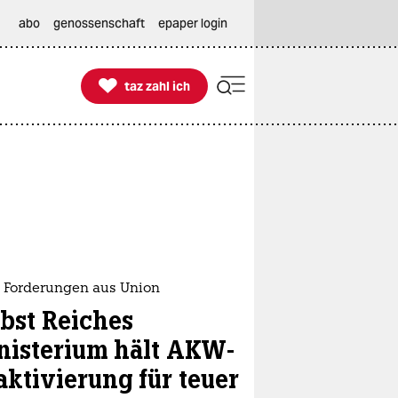
abo
genossenschaft
epaper login

taz zahl ich
taz zahl ich
 Forderungen aus Union
lbst Reiches
nisterium hält AKW-
aktivierung für teuer