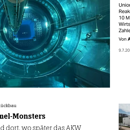
Unio
Reak
10 M
Wirt
Zahl
Von
A
9.7.2
Rückbau
mel-Monsters
ind dort, wo später das AKW