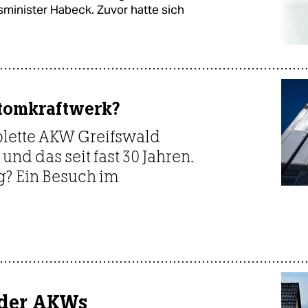
sminister Habeck. Zuvor hatte sich
Atomkraftwerk?
lette AKW Greifswald
und das seit fast 30 Jahren.
g? Ein Besuch im
 der AKWs