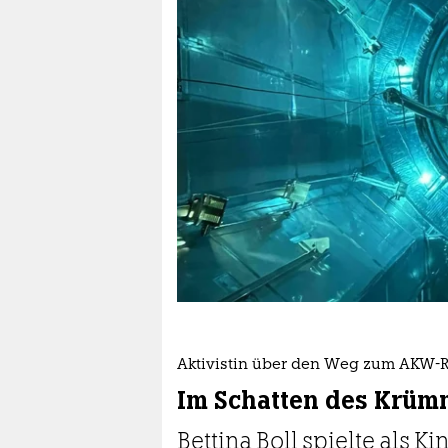
berlin
nord
wahrheit
verlag
verlag
veranstaltungen
shop
fragen & hilfe
unterstützen
Aktivistin über den Weg zum AKW-
abo
Im Schatten des Krüm
genossenschaft
Bettina Boll spielte als K