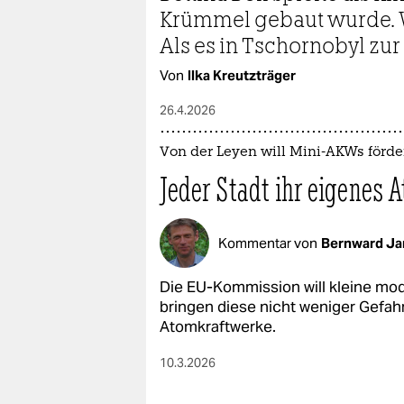
epaper login
Krümmel gebaut wurde. W
Als es in Tschornobyl zu
Von
Ilka Kreutzträger
26.4.2026
Von der Leyen will Mini-AKWs förde
Jeder Stadt ihr eigenes 
Kommentar von
Bernward Ja
Die EU-Kommission will kleine mo
bringen diese nicht weniger Gefah
Atomkraftwerke.
10.3.2026