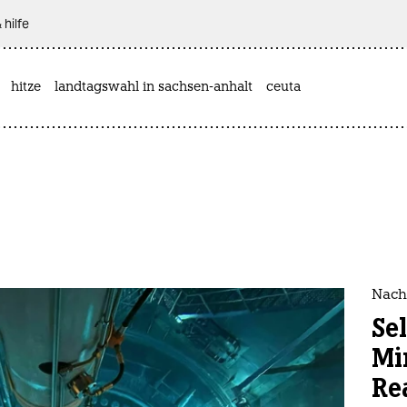
 hilfe
hitze
landtagswahl in sachsen-anhalt
ceuta
Nach
Se
Mi
Re