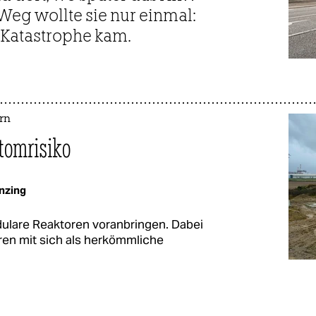
eg wollte sie nur einmal:
r Katastrophe kam.
rn
Atomrisiko
nzing
dulare Reaktoren voranbringen. Dabei
ren mit sich als herkömmliche