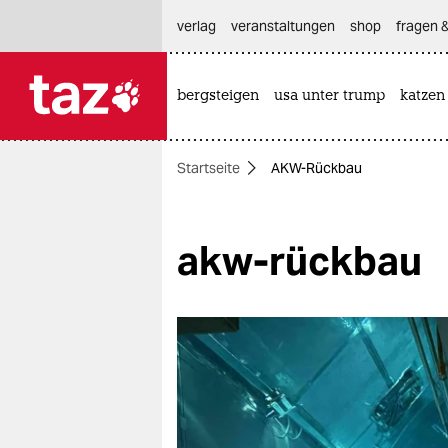
hautnavigation anspringen
hauptinhalt anspringen
footer anspringen
verlag
veranstaltungen
shop
fragen &
bergsteigen
usa unter trump
katzen

taz zahl ich
taz zahl ich
Startseite
AKW-Rückbau
themen
politik
akw-rückbau
öko
gesellschaft
kultur
sport