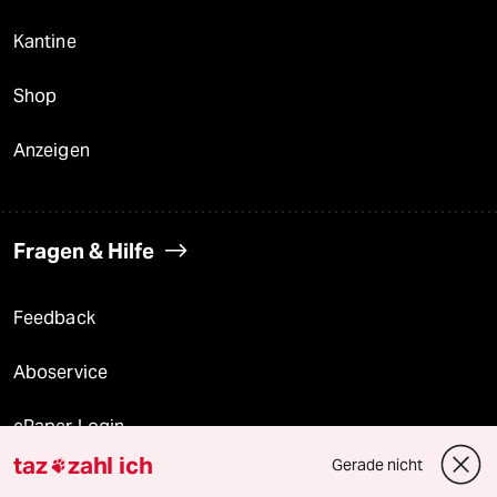
Kantine
Shop
Anzeigen
Fragen & Hilfe
Feedback
Aboservice
ePaper Login
taz
zahl ich
Gerade nicht

Downloads für Abonnierende