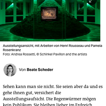
berlin
nord
wahrheit
verlag
verlag
Ausstellungsansicht, mit Arbeiten von Henri Rousseau und Pamela
Rosenkranz
veranstaltungen
Foto: Andrea Rossetti, © Schinkel Pavillon and the artists
shop
fragen & hilfe
Von
Beate Scheder
unterstützen
Sehen kann man sie nicht. Sie seien aber da und es
abo
gehe ihnen gut, versichert die
genossenschaft
Ausstellungsaufsicht. Die Regenwürmer mögen
kein Publikum. Sie bleiben lieber im Erdreich,