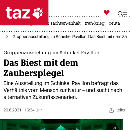

taz zahl ich
hitze
landtagswahl in sachsen-anhalt
iran-krieg
ceuta

taz zahl ich
te
Gruppenausstellung im Schinkel Pavillon: Das Biest mit dem Zau
taz zahl ich
themen
Gruppenausstellung im Schinkel Pavillon
Das Biest mit dem
politik
Zauberspiegel
öko
Eine Ausstellung im Schinkel Pavillon befragt das
Verhältnis vom Mensch zur Natur – und sucht nach
gesellschaft
alternativen Zukunftsszenarien.
kultur
20.6.2021
16:24 Uhr
teilen
sport