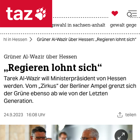

taz zahl ich
hitze
surfen
landtagswahl in sachsen-anhalt
gewalt gegen

taz zahl ich
ahl in Hessen
Grüner Al-Wazir über Hessen: „Regieren lohnt sich“
taz zahl ich
themen
Grüner Al-Wazir über Hessen
„Regieren lohnt sich“
politik
Tarek Al-Wazir will Ministerpräsident von Hessen
öko
werden. Vom „Zirkus“ der Berliner Ampel grenzt sich
der Grüne ebenso ab wie von der Letzten
gesellschaft
Generation.
kultur
24.9.2023
16:08 Uhr
teilen
sport