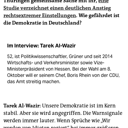
Thüringen gemeinsame Sache mit ihr,
eine
epaper login
Studie verzeichnet einen deutlichen Anstieg
rechtsextremer Einstellungen
. Wie gefährdet ist
die Demokratie in Deutschland?
Im Interview: Tarek Al-Wazir
52, ist Politikwissenschaftler, Grüner und seit 2014
Wirtschafts- und Verkehrsminister sowie Vize-
Ministerpräsident von Hessen. Bei der Wahl am 8.
Oktober will er seinem Chef, Boris Rhein von der CDU,
das Amt streitig machen.
Tarek Al-Wazir:
Unsere Demokratie ist im Kern
stabil. Aber sie wird angegriffen. Die Warnsignale
werden immer lauter. Wenn Sprüche wie „Wir
werden von Idioten regiert“ bei immer größeren