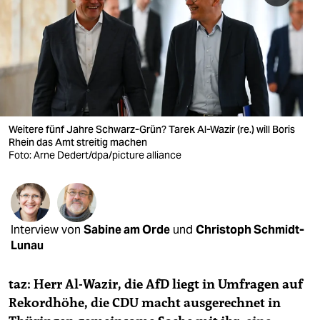
berlin
nord
wahrheit
verlag
verlag
Weitere fünf Jahre Schwarz-Grün? Tarek Al-Wazir (re.) will Boris
Rhein das Amt streitig machen
veranstaltungen
Foto: Arne Dedert/dpa/picture alliance
shop
fragen & hilfe
Interview von
Sabine am Orde
und
Christoph Schmidt-
unterstützen
Lunau
abo
taz: Herr Al-Wazir, die AfD liegt in Umfragen auf
genossenschaft
Rekordhöhe, die CDU macht ausgerechnet in