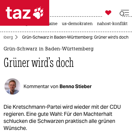

taz zahl ich
hitze
krieg in der ukraine
us-demokraten
nahost-konflikt

taz zahl ich
temberg
Grün-Schwarz in Baden-Württemberg: Grüner wird's doch
taz zahl ich
Grün-Schwarz in Baden-Württemberg
themen
Grüner wird's doch
politik
öko
Kommentar von
Benno Stieber
gesellschaft
kultur
Die Kretschmann-Partei wird wieder mit der CDU
regieren. Eine gute Wahl: Für den Machterhalt
sport
schlucken die Schwarzen praktisch alle grünen
Wünsche.