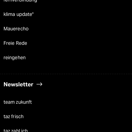
klima update°
Mauerecho
Freie Rede
reingehen
Newsletter
team zukunft
taz frisch
taz zahl ich