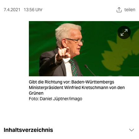
berlin
7.4.2021
13:56 Uhr
teilen
nord
wahrheit
verlag
verlag
veranstaltungen
shop
Gibt die Richtung vor: Baden-Württembergs
Ministerpräsident Winfried Kretschmann von den
fragen & hilfe
Grünen
Foto: Daniel Jüptner/imago
unterstützen
abo
genossenschaft
Inhaltsverzeichnis