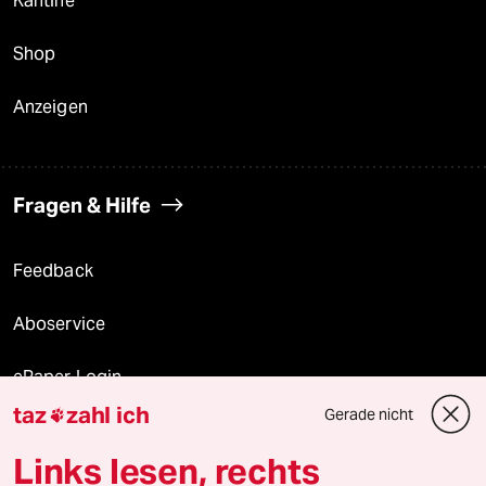
Kantine
Shop
Anzeigen
Fragen & Hilfe
Feedback
Aboservice
ePaper Login
taz
zahl ich
Gerade nicht

Downloads für Abonnierende
Links lesen, rechts