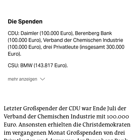
Die Spenden
CDU: Daimler (100.000 Euro), Berenberg Bank
(100.000 Euro), Verband der Chemischen Industrie
(100.000 Euro), drei Privatleute (insgesamt 300.000
Euro).
CSU: BMW (143.817 Euro).
mehr anzeigen
FDP: BMW (69.081 Euro), Metall- und Elektroindustrie
NRW (60.000 Euro).
Letzter Großspender der CDU war Ende Juli der
SPD: BMW (107.376 Euro), Daimler (100.000 Euro),
eine Privatperson (80.000 Euro).
(dpa)
Verband der Chemischen Industrie mit 100.000
Euro. Ansonsten erhielten die Christdemokraten
im vergangenen Monat Großspenden von drei