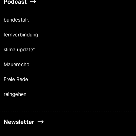
Podcast
bundestalk
fernverbindung
klima update°
Mauerecho
Freie Rede
reingehen
Newsletter