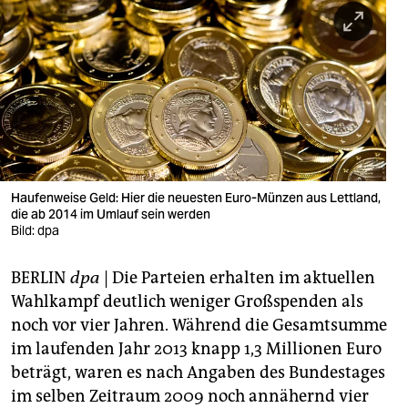
berlin
nord
wahrheit
verlag
verlag
veranstaltungen
Haufenweise Geld: Hier die neuesten Euro-Münzen aus Lettland,
die ab 2014 im Umlauf sein werden
Bild: dpa
shop
fragen & hilfe
BERLIN
dpa
| Die Parteien erhalten im aktuellen
Wahlkampf deutlich weniger Großspenden als
unterstützen
noch vor vier Jahren. Während die Gesamtsumme
abo
im laufenden Jahr 2013 knapp 1,3 Millionen Euro
beträgt, waren es nach Angaben des Bundestages
genossenschaft
im selben Zeitraum 2009 noch annähernd vier