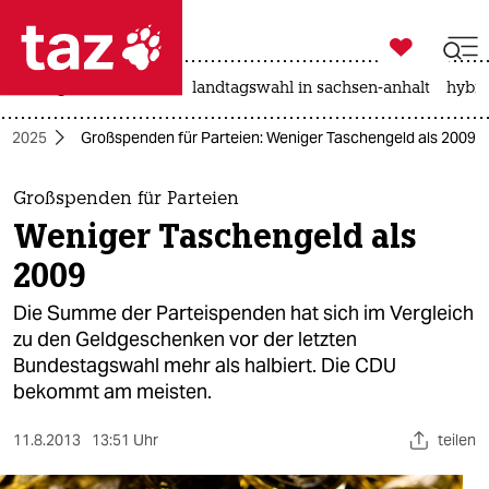

taz zahl ich
niedrigwasser
rente
landtagswahl in sachsen-anhalt
hybri

taz zahl ich
l 2025
Großspenden für Parteien: Weniger Taschengeld als 2009
taz zahl ich
themen
Großspenden für Parteien
Weniger Taschengeld als
politik
2009
öko
Die Summe der Parteispenden hat sich im Vergleich
zu den Geldgeschenken vor der letzten
gesellschaft
Bundestagswahl mehr als halbiert. Die CDU
bekommt am meisten.
kultur
sport
11.8.2013
13:51 Uhr
teilen