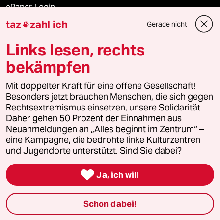
ePaper Login
taz
zahl ich
Gerade nicht

Downloads für Abonnierende
Links lesen, rechts
bekämpfen
© 2026 taz Verlags und Vertriebs GmbH
Mit doppelter Kraft für eine offene Gesellschaft!
Alle Rechte vorbehalten. Bei rechtlichen Fragen oder für Genehmigungen
wenden Sie sich bitte an
lizenzen@taz.de
Besonders jetzt brauchen Menschen, die sich gegen
Rechtsextremismus einsetzen, unsere Solidarität.
Daher gehen 50 Prozent der Einnahmen aus
Feedback
Redaktionsstatut
Kommune-Richtlinien
KI-
Neuanmeldungen an „Alles beginnt im Zentrum“ –
eine Kampagne, die bedrohte linke Kulturzentren
Leitlinie
Informant
Datenschutz
Impressum
AGB
und Jugendorte unterstützt. Sind Sie dabei?
Seitenwende
Einwilligungen widerrufen (Ads)

Ja, ich will
Schon dabei!