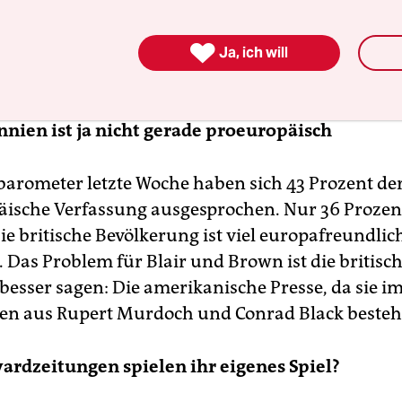
ener Abkommen unterzeichnet. Damit ist nicht 

feindlicher als Blair wird er auch nicht sein.
Ja, ich will
s an die nächsten Wahlen denken. Die Stimmu
nien ist ja nicht gerade proeuropäisch
arometer letzte Woche haben sich 43 Prozent der
äische Verfassung ausgesprochen. Nur 36 Proze
e britische Bevölkerung ist viel europafreundlich
 Das Problem für Blair und Brown ist die britisch
 besser sagen: Die amerikanische Presse, da sie i
en aus Rupert Murdoch und Conrad Black besteh
ardzeitungen spielen ihr eigenes Spiel?