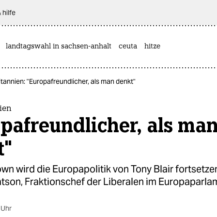
 hilfe
landtagswahl in sachsen-anhalt
ceuta
hitze
tannien: "Europafreundlicher, als man denkt"
ien
pafreundlicher, als ma
t"
n wird die Europapolitik von Tony Blair fortsetzen
son, Fraktionschef der Liberalen im Europaparla
 Uhr