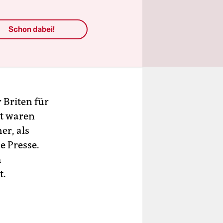
zu rechnen.
Schon dabei!
ng in
 Briten für
nt waren
er, als
e Presse.
m
t.