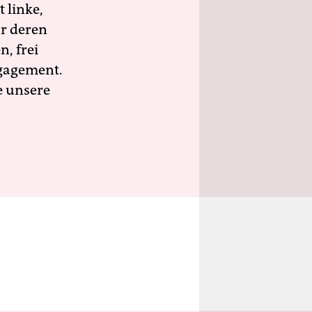
 linke,
ür deren
n, frei
ngagement.
e unsere