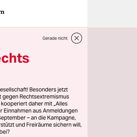
am
wn die
Gerade nicht
esprochen,
echts
nau die
gefühlt
esellschaft! Besonders jetzt
 hinter
rt gegen Rechtsextremismus
z kooperiert daher mit „Alles
ller Einnahmen aus Anmeldungen
. September – an die Kampagne,
olitik
rstützt und Freiräume sichern will,
n, dass er
bei?
ührt und