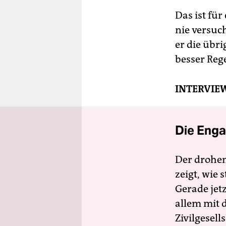
Das ist für
nie versuch
er die übri
besser Reg
INTERVIE
Die Enga
Der drohe
zeigt, wie
Gerade jet
allem mit d
Zivilgesell