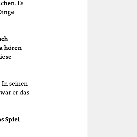
chen. Es
Dinge
uch
pa hören
iese
 In seinen
 war er das
s Spiel