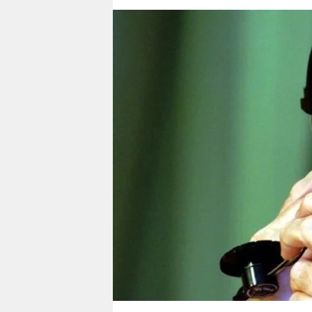
berlin
nord
wahrheit
verlag
verlag
veranstaltungen
shop
fragen & hilfe
unterstützen
abo
genossenschaft