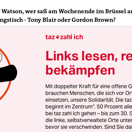
er Watson, wer saß am Wochenende im Brüssel 
gstisch - Tony Blair oder Gordon Brown?
taz
zahl ich
atson:
Man kann überall lesen, dass Gordon Bro

steuert habe. Die beiden haben sich natürlich abg
Links lesen, r
 und auch während des Gipfels. Aber Blair hat ge
n gezogen, die er selber wichtig findet.
bekämpfen
 lanciert, er habe sich an Absprachen gebunden 
Mit doppelter Kraft für eine offene G
b nicht weiter gehen können. Versteckt er sich
brauchen Menschen, die sich vor O
chfolger?
einsetzen, unsere Solidarität. Die ta
beginnt im Zentrum“. 50 Prozent a
bei taz zahl ich gehen – bis zum 30
politik Gordon Browns wird sich von der Europap
die linke, selbstverwaltete Orte unte
gängers nicht unterscheiden. Es wäre zu wünsche
bevor sie verschwinden. Sind Sie da
hluss macht mit dem Blödsinn und den Euro einf