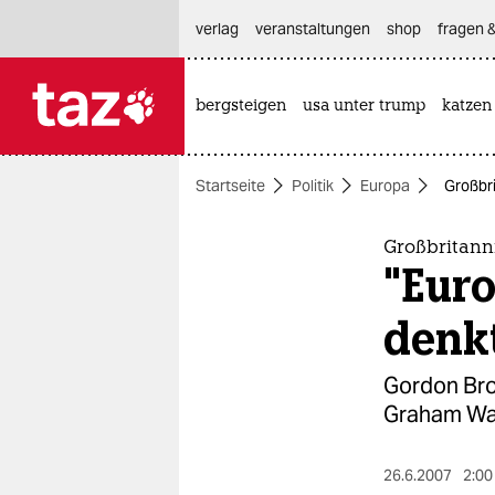
hautnavigation anspringen
hauptinhalt anspringen
footer anspringen
verlag
veranstaltungen
shop
fragen &
bergsteigen
usa unter trump
katzen

taz zahl ich
taz zahl ich
Startseite
Politik
Europa
Großbri
themen
politik
Großbritann
"Euro
öko
denk
gesellschaft
Gordon Brow
kultur
Graham Wat
sport
26.6.2007
2:00