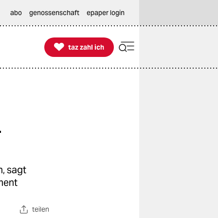
abo
genossenschaft
epaper login

taz zahl ich
taz zahl ich
n
, sagt
ment
teilen