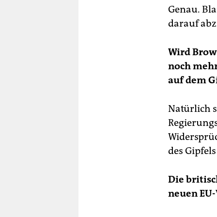
Genau. Blai
darauf abz
Wird Brow
noch mehr 
auf dem G
Natürlich 
Regierungs
Widersprüc
des Gipfels
Die briti
neuen EU-V