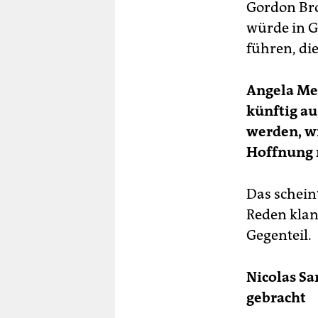
Gordon Bro
würde in G
führen, di
Angela Mer
künftig au
werden, wi
Hoffnung r
Das scheint
Reden klan
Gegenteil.
Nicolas Sa
gebracht