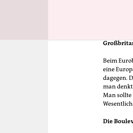
das Scheng
Aber europa
Brown mus
Großbritan
Beim Eurob
eine Europ
dagegen. Di
man denkt.
Man sollte
Wesentlich
Die Boulev