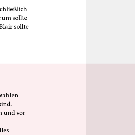
schließlich
rum sollte
lair sollte
wahlen
sind.
h und vor
lles