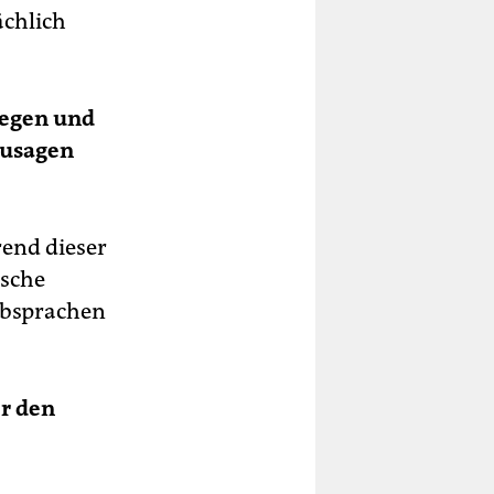
ächlich
legen und
Zusagen
rend dieser
ische
Absprachen
r den