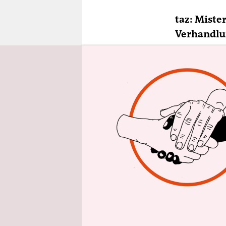
epaper login
taz: Mist
Verhandlun
Graham W
Politik ge
im Vorfeld
roten Linie
Es wird ja
und deshal
seinem Na
Die Europa
seines Vor
endlich Sc