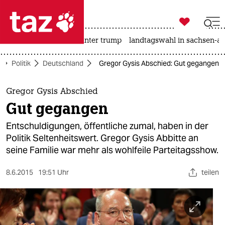

taz zahl ich
nahost-konflikt
usa unter trump
landtagswahl in sachsen-an

taz zahl ich
Politik
Deutschland
Gregor Gysis Abschied: Gut gegangen
taz zahl ich
themen
Gregor Gysis Abschied
Gut gegangen
politik
Entschuldigungen, öffentliche zumal, haben in der
öko
Politik Seltenheitswert. Gregor Gysis Abbitte an
seine Familie war mehr als wohlfeile Parteitagsshow.
gesellschaft
8.6.2015
19:51 Uhr
teilen
kultur
sport