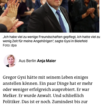
berlin
nord
wahrheit
verlag
„Ich habe viel zu wenige Freundschaften gepflegt, ich hatte viel zu
verlag
wenig Zeit für meine Angehörigen“, sagte Gysi in Bielefeld
Foto: dpa
veranstaltungen
shop
Aus Berlin
Anja Maier
fragen & hilfe
Gregor Gysi hätte mit seinem Leben einiges
unterstützen
anstellen können. Ein paar Dinge hat er mehr
abo
oder weniger erfolgreich ausprobiert. Er war
Melker. Er wurde Anwalt. Und schließlich
genossenschaft
Politiker. Das ist er noch. Zumindest bis zur