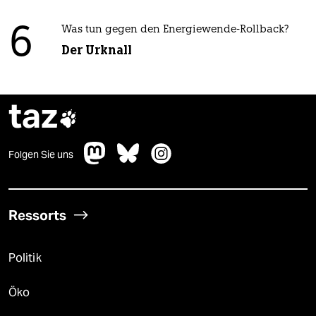
6
Was tun gegen den Energiewende-Rollback?
Der Urknall
taz

Folgen Sie uns
Ressorts
Politik
Öko