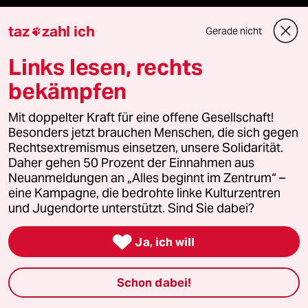
taz
zahl ich
Gerade nicht

Unterstützen
Links lesen, rechts
abo
bekämpfen
genossenschaft
Mit doppelter Kraft für eine offene Gesellschaft!
Besonders jetzt brauchen Menschen, die sich gegen
taz zahl ich
Rechtsextremismus einsetzen, unsere Solidarität.
Daher gehen 50 Prozent der Einnahmen aus
Neuanmeldungen an „Alles beginnt im Zentrum“ –
recherchefonds ausland
eine Kampagne, die bedrohte linke Kulturzentren
und Jugendorte unterstützt. Sind Sie dabei?
panterstiftung

Ja, ich will
panterpreis 2026
Schon dabei!
Podcast