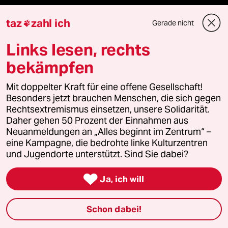
Themen
taz
zahl ich
Gerade nicht

Links lesen, rechts
Hitze
bekämpfen
Landtagswahl in Sachsen-Anhalt
Mit doppelter Kraft für eine offene Gesellschaft!
Besonders jetzt brauchen Menschen, die sich gegen
Gewalt gegen Frauen
Rechtsextremismus einsetzen, unsere Solidarität.
Daher gehen 50 Prozent der Einnahmen aus
Surfen
Neuanmeldungen an „Alles beginnt im Zentrum“ –
eine Kampagne, die bedrohte linke Kulturzentren
und Jugendorte unterstützt. Sind Sie dabei?
Verlag

Ja, ich will
Aktuelles
Schon dabei!
Hausblog