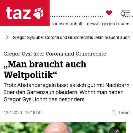

taz zahl ich
hitze
landtagswahl in sachsen-anhalt
gewalt gegen frauen

taz zahl ich
us
Gregor Gysi über Corona und Grundrechte: „Man braucht auch We
taz zahl ich
themen
Gregor Gysi über Corona und Grundrechte
„Man braucht auch
politik
Weltpolitik“
öko
Trotz Abstandsregeln lässt es sich gut mit Nachbarn
über den Gartenzaun plaudern. Wohnt man neben
gesellschaft
Gregor Gysi, lohnt das besonders.
kultur
12.4.2020
16:19 Uhr
teilen
sport