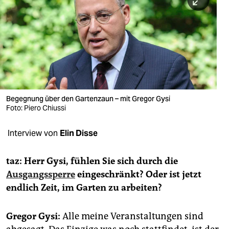
berlin
nord
wahrheit
verlag
verlag
Begegnung über den Gartenzaun – mit Gregor Gysi
Foto: Piero Chiussi
veranstaltungen
shop
Interview von
Elin Disse
fragen & hilfe
taz: Herr Gysi, fühlen Sie sich durch die
unterstützen
Ausgangssperre
eingeschränkt? Oder ist jetzt
endlich Zeit, im Garten zu arbeiten?
abo
genossenschaft
Gregor Gysi:
Alle meine Veranstaltungen sind