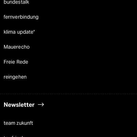
bundestalk
fernverbindung
klima update°
Mauerecho
Freie Rede
reingehen
Newsletter
team zukunft