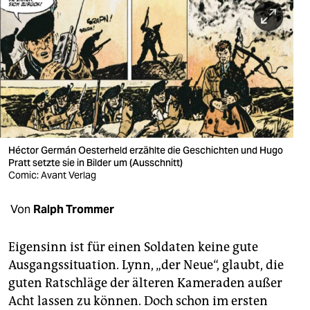
berlin
nord
wahrheit
verlag
verlag
veranstaltungen
Héctor Germán Oesterheld erzählte die Geschichten und Hugo
Pratt setzte sie in Bilder um (Ausschnitt)
shop
Comic: Avant Verlag
fragen & hilfe
Von
Ralph Trommer
unterstützen
Eigensinn ist für einen Soldaten keine gute
abo
Ausgangssituation. Lynn, „der Neue“, glaubt, die
guten Ratschläge der älteren Kameraden außer
genossenschaft
Acht lassen zu können. Doch schon im ersten