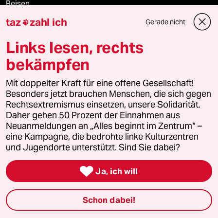
Reisen
taz
zahl ich
Gerade nicht

Kantine
Links lesen, rechts
Shop
bekämpfen
Anzeigen
Mit doppelter Kraft für eine offene Gesellschaft!
Besonders jetzt brauchen Menschen, die sich gegen
Rechtsextremismus einsetzen, unsere Solidarität.
Daher gehen 50 Prozent der Einnahmen aus
Fragen & Hilfe
Neuanmeldungen an „Alles beginnt im Zentrum“ –
eine Kampagne, die bedrohte linke Kulturzentren
und Jugendorte unterstützt. Sind Sie dabei?
Feedback

Ja, ich will
Aboservice
ePaper Login
Schon dabei!