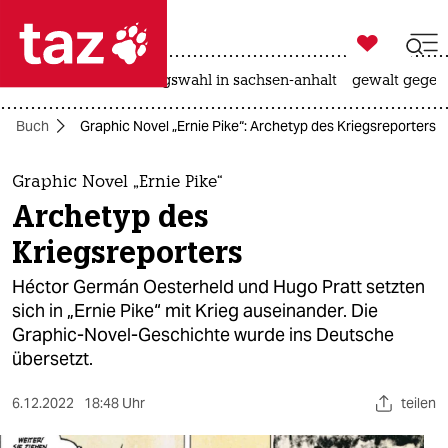

taz zahl ich
hitze
surfen
landtagswahl in sachsen-anhalt
gewalt gegen

taz zahl ich
Buch
Graphic Novel „Ernie Pike“: Archetyp des Kriegsreporters
taz zahl ich
themen
Graphic Novel „Ernie Pike“
Archetyp des
politik
Kriegsreporters
öko
Héctor Germán Oesterheld und Hugo Pratt setzten
sich in „Ernie Pike“ mit Krieg auseinander. Die
gesellschaft
Graphic-Novel-Geschichte wurde ins Deutsche
übersetzt.
kultur
sport
6.12.2022
18:48 Uhr
teilen