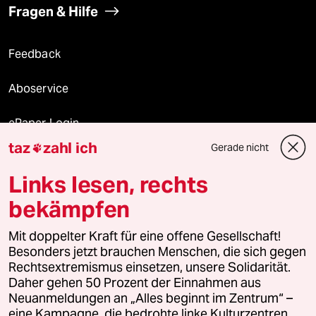
Fragen & Hilfe
Feedback
Aboservice
ePaper Login
taz
zahl ich
Gerade nicht

Downloads für Abonnierende
Links lesen, rechts
bekämpfen
© 2026 taz Verlags und Vertriebs GmbH
Alle Rechte vorbehalten. Bei rechtlichen Fragen oder für Genehmigungen
Mit doppelter Kraft für eine offene Gesellschaft!
wenden Sie sich bitte an
lizenzen@taz.de
Besonders jetzt brauchen Menschen, die sich gegen
Rechtsextremismus einsetzen, unsere Solidarität.
Daher gehen 50 Prozent der Einnahmen aus
Feedback
Redaktionsstatut
Kommune-Richtlinien
KI-
Neuanmeldungen an „Alles beginnt im Zentrum“ –
eine Kampagne, die bedrohte linke Kulturzentren