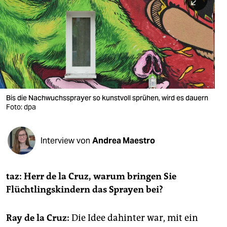
berlin
nord
wahrheit
verlag
verlag
Bis die Nachwuchssprayer so kunstvoll sprühen, wird es dauern
Foto: dpa
veranstaltungen
shop
Interview von
Andrea Maestro
fragen & hilfe
unterstützen
taz: Herr de la Cruz, warum bringen Sie
Flüchtlingskindern das Sprayen bei?
abo
genossenschaft
Ray de la Cruz:
Die Idee dahinter war, mit ein