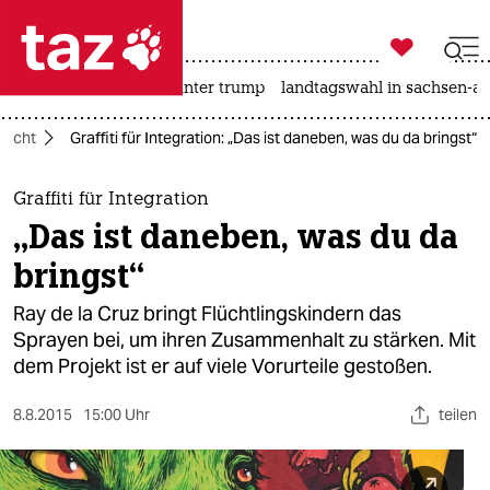

taz zahl ich
nahost-konflikt
usa unter trump
landtagswahl in sachsen-an

taz zahl ich
lucht
Graffiti für Integration: „Das ist daneben, was du da bringst“
taz zahl ich
themen
Graffiti für Integration
„Das ist daneben, was du da
politik
bringst“
öko
Ray de la Cruz bringt Flüchtlingskindern das
Sprayen bei, um ihren Zusammenhalt zu stärken. Mit
gesellschaft
dem Projekt ist er auf viele Vorurteile gestoßen.
kultur
8.8.2015
15:00 Uhr
teilen
sport