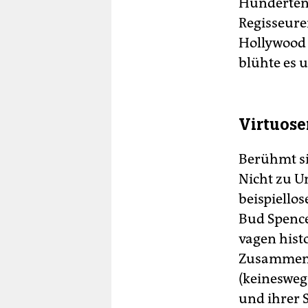
Hunderten 
Regisseure
Hollywood d
blühte es 
Virtuose
Berühmt si
Nicht zu U
beispiello
Bud Spence
vagen hist
Zusammensp
(keinesweg
und ihrer 