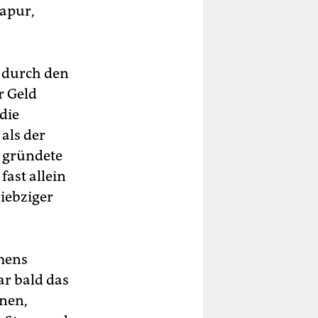
gapur,
 durch den
r Geld
die
als der
 gründete
fast allein
iebziger
amens
ar bald das
hnen,