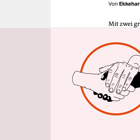
epaper login
Von
Ekkehar
Mit zwei g
multimedia
Manoel de 
bis heute a
alt, die Dr
nun im Alt
gesagt Sir
Schanghais
Er war kei
ein großer
eine Legen
Fernsehin