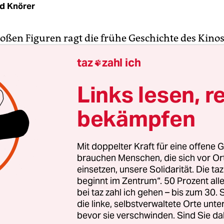
d Knörer
roßen Figuren ragt die frühe Geschichte des Kinos
l zerstreute Gegenwart: Da ist einerseits der Por
taz
zahl ich

Oliveira, der noch als Stummfilmregisseur debüt
ktiv ist. Für dieses Frühjahr plant er, inzwischen 
Links lesen, r
eharbeiten zu seinem nächsten Film. Und da war bi
bekämpfen
er von 106 Jahren verstorbene Run Run Shaw, ge
 Run Run Shaw, dessen Anfänge im Stummfilmki
 Mitte der zwanziger Jahre liegen.
Mit doppelter Kraft für eine offene G
brauchen Menschen, die sich vor O
n Regisseur (mit Ausnahme eines Films), sondern
einsetzen, unsere Solidarität. Die ta
beginnt im Zentrum“. 50 Prozent a
 Ermöglicher und Geschäftsmann und dann Phil
bei taz zahl ich gehen – bis zum 30
de der Kinogeschichte und ein mächtiger Mann d
die linke, selbstverwaltete Orte unte
dustrie Hongkongs.
bevor sie verschwinden. Sind Sie da