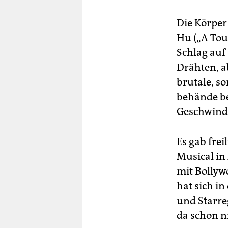
Die Körper
Hu („A Tou
Schlag auf
Drähten, ab
brutale, so
behände be
Geschwindi
Es gab fre
Musical in
mit Bollyw
hat sich in
und Starre
da schon n