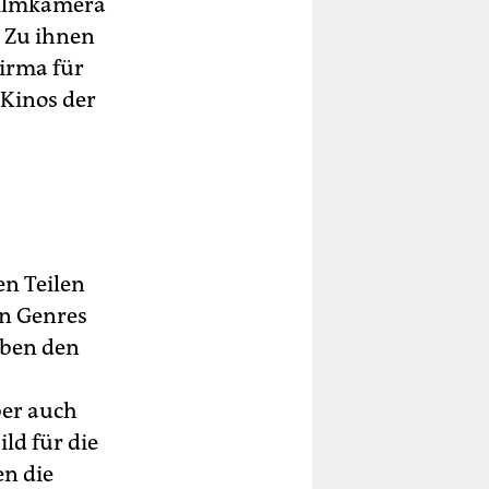
 Filmkamera
. Zu ihnen
irma für
 Kinos der
en Teilen
an Genres
eben den
ber auch
ld für die
n die