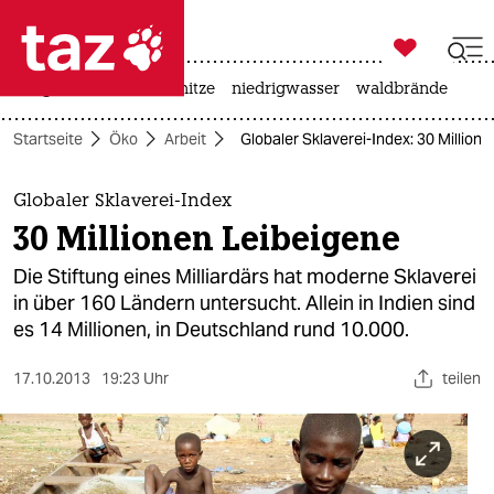

taz zahl ich
krieg in der ukraine
hitze
niedrigwasser
waldbrände

taz zahl ich
Startseite
Öko
Arbeit
Globaler Sklaverei-Index: 30 Million
taz zahl ich
themen
Globaler Sklaverei-Index
30 Millionen Leibeigene
politik
Die Stiftung eines Milliardärs hat moderne Sklaverei
öko
in über 160 Ländern untersucht. Allein in Indien sind
es 14 Millionen, in Deutschland rund 10.000.
gesellschaft
17.10.2013
19:23 Uhr
teilen
kultur
sport