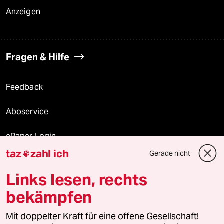
Anzeigen
Fragen & Hilfe
Feedback
Aboservice
ePaper Login
taz
zahl ich
Gerade nicht

Downloads für Abonnierende
Links lesen, rechts
bekämpfen
© 2026 taz Verlags und Vertriebs GmbH
Alle Rechte vorbehalten. Bei rechtlichen Fragen oder für Genehmigungen
Mit doppelter Kraft für eine offene Gesellschaft!
wenden Sie sich bitte an
lizenzen@taz.de