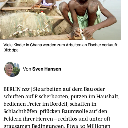
berlin
nord
wahrheit
verlag
Viele Kinder in Ghana werden zum Arbeiten an Fischer verkauft.
verlag
Bild: dpa
veranstaltungen
Von
Sven Hansen
shop
fragen & hilfe
BERLIN
taz
| Sie arbeiten auf dem Bau oder
unterstützen
schuften auf Fischerbooten, putzen im Haushalt,
bedienen Freier im Bordell, schaffen in
abo
Schlachthöfen, pflücken Baumwolle auf den
genossenschaft
Feldern ihrer Herren – rechtlos und unter oft
grausamen Bedingungen: Etwa 30 Millionen