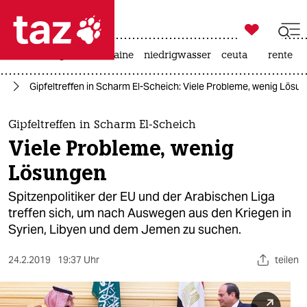

taz zahl ich
hitze
krieg in der ukraine
niedrigwasser
ceuta
rente

taz zahl ich
st
Gipfeltreffen in Scharm El-Scheich: Viele Probleme, wenig Lösu
taz zahl ich
themen
Gipfeltreffen in Scharm El-Scheich
Viele Probleme, wenig
politik
Lösungen
öko
Spitzenpolitiker der EU und der Arabischen Liga
treffen sich, um nach Auswegen aus den Kriegen in
gesellschaft
Syrien, Libyen und dem Jemen zu suchen.
kultur
24.2.2019
19:37 Uhr
teilen
sport