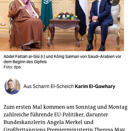
berlin
nord
wahrheit
verlag
verlag
Abdel Fattah al-Sisi (r.) und König Salman von Saudi-Arabien vor
dem Beginn des Gipfels
veranstaltungen
Foto: dpa
shop
fragen & hilfe
Aus Scharm El-Scheich
Karim El-Gawhary
unterstützen
Zum ersten Mal kommen am Sonntag und Montag
abo
zahlreiche führende EU-Politiker, darunter
genossenschaft
Bundeskanzlerin Angela Merkel und
Großbritanniens Premierministerin Theresa May,