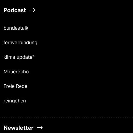
Podcast
bundestalk
fernverbindung
klima update°
Mauerecho
Freie Rede
reingehen
Newsletter