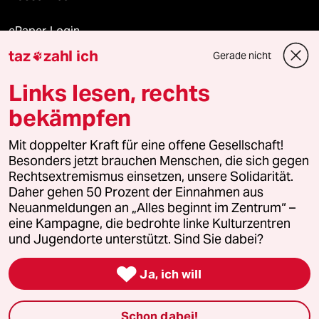
ePaper Login
taz
zahl ich
Gerade nicht

Downloads für Abonnierende
Links lesen, rechts
bekämpfen
© 2026 taz Verlags und Vertriebs GmbH
Alle Rechte vorbehalten. Bei rechtlichen Fragen oder für Genehmigungen
Mit doppelter Kraft für eine offene Gesellschaft!
wenden Sie sich bitte an
lizenzen@taz.de
Besonders jetzt brauchen Menschen, die sich gegen
Rechtsextremismus einsetzen, unsere Solidarität.
Daher gehen 50 Prozent der Einnahmen aus
Feedback
Redaktionsstatut
Kommune-Richtlinien
KI-
Neuanmeldungen an „Alles beginnt im Zentrum“ –
eine Kampagne, die bedrohte linke Kulturzentren
Leitlinie
Informant
Datenschutz
Impressum
AGB
und Jugendorte unterstützt. Sind Sie dabei?
Seitenwende
Einwilligungen widerrufen (Ads)

Ja, ich will
Schon dabei!