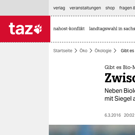
hautnavigation anspringen
hauptinhalt anspringen
footer anspringen
verlag
veranstaltungen
shop
fragen &
nahost-konflikt
landtagswahl in sach

taz zahl ich
taz zahl ich
Startseite
Öko
Ökologie
Gibt e
themen
politik
Gibt es Bio-
Zwis
öko
Neben Biol
gesellschaft
mit Siegel 
kultur
6.3.2016
20:02
sport