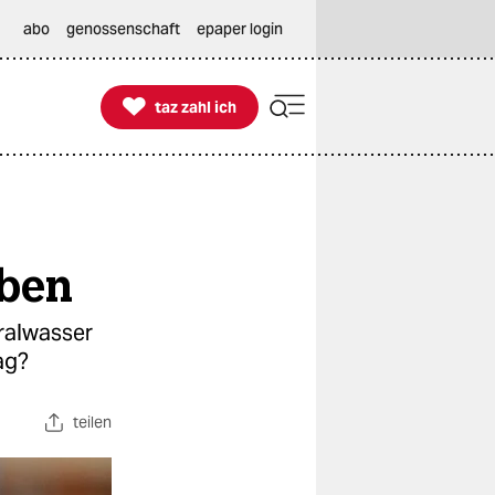
abo
genossenschaft
epaper login

taz zahl ich
taz zahl ich
uben
ralwasser
ag?
teilen