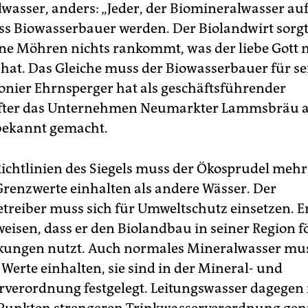
wasser, anders: „Jeder, der Biomineralwasser au
ss Biowasserbauer werden. Der Biolandwirt sorgt
ine Möhren nichts rankommt, was der liebe Gott n
 hat. Das Gleiche muss der Biowasserbauer für se
ionier Ehrnsperger hat als geschäftsführender
after das Unternehmen Neumarkter Lammsbräu a
bekannt gemacht.
ichtlinien des Siegels muss der Ökosprudel meh
Grenzwerte einhalten als andere Wässer. Der
reiber muss sich für Umweltschutz einsetzen. E
eisen, dass er den Biolandbau in seiner Region f
kungen nutzt. Auch normales Mineralwasser mu
Werte einhalten, sie sind in der Mineral- und
rverordnung festgelegt. Leitungswasser dagegen