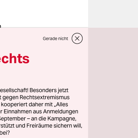
h
ten
Gerade nicht
e BioFach.
dinger ist
echts
er Verein
esellschaft! Besonders jetzt
rt gegen Rechtsextremismus
jahrelangem
z kooperiert daher mit „Alles
ralwasser
ller Einnahmen aus Anmeldungen
rd jedoch
. September – an die Kampagne,
nsmittel
rstützt und Freiräume sichern will,
bei?
Prozess