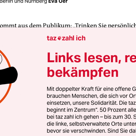
Berlin und Nürnberg
Eva Oer
kommt aus dem Publikum: „Trinken Sie persönlic
sser?“, fragt eine Frau den Mineralwasser-Exper
taz
zahl ich

dinger bei einer Präsentation auf der Öko-Mess
n“, sagt Mödinger, fast entsetzt. Kein Wunder: Mö
Links lesen, r
n der Qualitätsgemeinschaft Biomineralwasser. D
bekämpfen
n Ökosiegel für Brunnenbetreiber, die nach seinen
n produzieren.
Mit doppelter Kraft für eine offene G
brauchen Menschen, die sich vor O
wasser – das klingt nach Marketing-Gag. Nach 
einsetzen, unsere Solidarität. Die ta
 der Bundesgerichtshof die Bezeichnung Biomine
beginnt im Zentrum“. 50 Prozent a
12 für zulässig erklärt. Die EU-Ökoverordnung wi
bei taz zahl ich gehen – bis zum 30
Biomineralwasser angewandt. Anders als ein Lebe
die linke, selbstverwaltete Orte unte
bevor sie verschwinden. Sind Sie da
Wasser nicht hergestellt oder angebaut, hatte im 