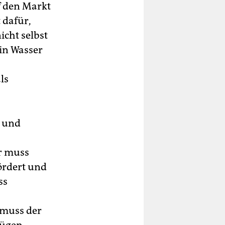
f den Markt
 dafür,
icht selbst
in Wasser
ls
r und
r muss
ördert und
ss
 muss der