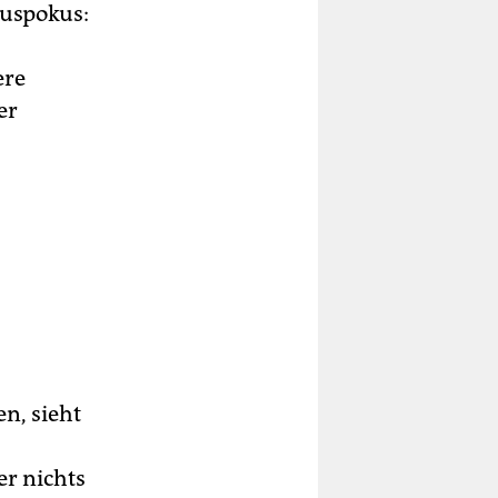
kuspokus:
ere
er
n, sieht
r nichts