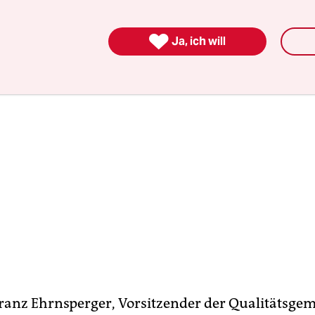
lägerin, die Wettbewerbszentrale, argumentiert.

Ja, ich will
Franz Ehrnsperger, Vorsitzender der Qualitätsge