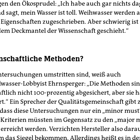
egen den Ökosprudel: „Ich habe auch gar nichts d
d sagt, mein Wasser ist toll. Weihwasser werden 
Eigenschaften zugeschrieben. Aber schwierig ist
dem Deckmantel der Wissenschaft geschieht.“
nschaftliche Methoden?
ntersuchungen umstritten sind, weiß auch
wasser-Lobbyist Ehrnsperger: „Die Methoden si
ftlich nicht 100-prozentig abgesichert, aber sie 
t.“ Ein Sprecher der Qualitätsgemeinschaft gibt 
dass diese Untersuchungen nur ein „minor must“
 Kriterien müssten im Gegensatz zu den „major 
 erreicht werden. Verzichten Hersteller also dara
em das Siegel bekommen. Allerdings heißt es in d