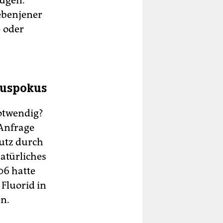
nügen.
 ebenjener
 oder
kuspokus
otwendig?
 Anfrage
hutz durch
atürliches
06 hatte
Fluorid in
n.