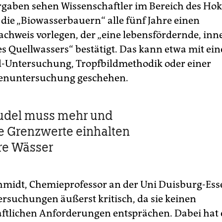
gaben sehen Wissenschaftler im Bereich des Ho
die „Biowasserbauern“ alle fünf Jahre einen
achweis vorlegen, der „eine lebensfördernde, inn
es Quellwassers“ bestätigt. Das kann etwa mit ein
ld-Untersuchung, Tropfbildmethodik oder einer
enuntersuchung geschehen.
udel muss mehr und
e Grenzwerte einhalten
re Wässer
hmidt, Chemieprofessor an der Uni Duisburg-Esse
ersuchungen äußerst kritisch, da sie keinen
ftlichen Anforderungen entsprächen. Dabei hat e