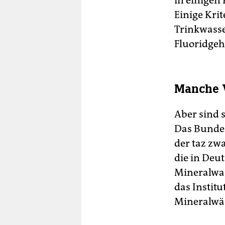
in einigen
Einige Kri
Trinkwasse
Fluoridgeh
Manche V
Aber sind 
Das Bundes
der taz zw
die in Deu
Mineralwas
das Instit
Mineralwäs