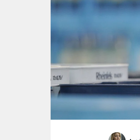
berlin
nord
wahrheit
verlag
verlag
veranstaltungen
shop
fragen & hilfe
unterstützen
abo
genossenschaft