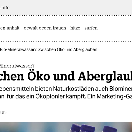
 hilfe
sen-anhalt
gewalt gegen frauen
hitze
surfen
s Bio-Mineralwasser?: Zwischen Öko und Aberglauben
Mineralwasser?
chen Öko und Abergla
ebensmitteln bieten Naturkostläden auch Biomine
an, für das ein Ökopionier kämpft. Ein Marketing-G
 Uhr