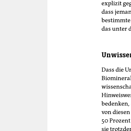
explizit g
dass jeman
bestimmte 
das unter 
Unwisse
Dass die U
Biomineral
wissenscha
Hinweiswer
bedenken, 
von diesen
50 Prozent
sie trotzd