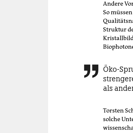
Andere Vor
So müssen 
Qualitätsn
Struktur d
Kristallbi
Biophoton
Öko-Spr

strenger
als ande
Torsten Sc
solche Unt
wissenscha