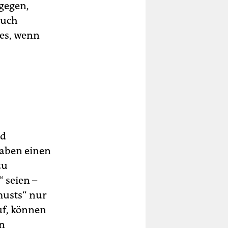
agegen,
auch
 es, wenn
nd
haben einen
zu
 seien –
musts“ nur
uf, können
en