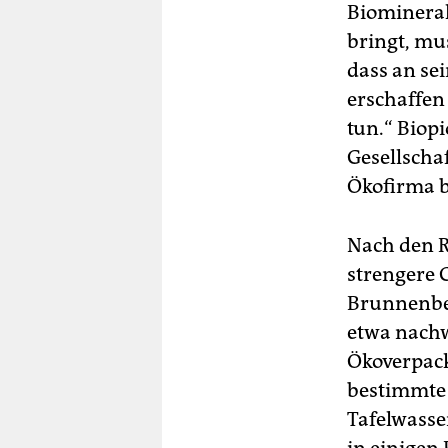
Biomineral
bringt, mu
dass an se
erschaffen
tun.“ Biop
Gesellsch
Ökofirma 
Nach den R
strengere 
Brunnenbet
etwa nachw
Ökoverpac
bestimmte 
Tafelwasse