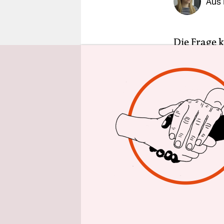
Aus 
epaper login
Die Frage 
Leitungswa
Manfred Mö
„Nein … nei
Mitglied i
vergibt ei
Richtlinie
Biomineral
Streit hat
im Jahr 20
nicht auf 
werde das 