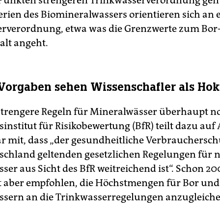
 Punkten strengeren Trinkwasserverordnung ge
terien des Biomineralwassers orientieren sich an
rverordnung, etwa was die Grenzwerte zum Bor-
alt angeht.
orgaben sehen Wissenschafler als Ho
strengere Regeln für Mineralwässer überhaupt n
institut für Risikobewertung (BfR) teilt dazu auf
ar mit, dass „der gesundheitliche Verbrauchersc
tschland geltenden gesetzlichen Regelungen für n
ser aus Sicht des BfR weitreichend ist“. Schon 20
ut aber empfohlen, die Höchstmengen für Bor und 
sern an die Trinkwasserregelungen anzugleiche