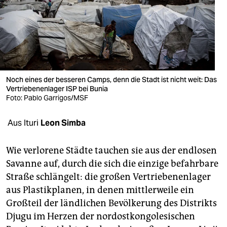
berlin
nord
wahrheit
verlag
Noch eines der besseren Camps, denn die Stadt ist nicht weit: Das
Vertriebenenlager ISP bei Bunia
verlag
Foto: Pablo Garrigos/MSF
veranstaltungen
Aus Ituri
Leon Simba
shop
fragen & hilfe
Wie verlorene Städte tauchen sie aus der endlosen
Savanne auf, durch die sich die einzige befahrbare
unterstützen
Straße schlängelt: die großen Vertriebenenlager
aus Plastikplanen, in denen mittlerweile ein
abo
Großteil der ländlichen Bevölkerung des Distrikts
genossenschaft
Djugu im Herzen der nordostkongolesischen