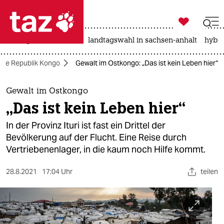

taz zahl ich
niedrigwasser
rente
landtagswahl in sachsen-anhalt
hybri

taz zahl ich
he Republik Kongo
Gewalt im Ostkongo: „Das ist kein Leben hier“
taz zahl ich
themen
Gewalt im Ostkongo
„Das ist kein Leben hier“
politik
In der Provinz Ituri ist fast ein Drittel der
öko
Bevölkerung auf der Flucht. Eine Reise durch
Vertriebenenlager, in die kaum noch Hilfe kommt.
gesellschaft
28.8.2021
17:04 Uhr
teilen
kultur
sport