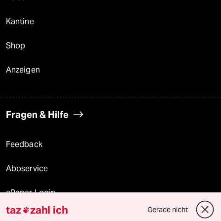
Kantine
Shop
Anzeigen
Fragen & Hilfe
Feedback
Aboservice
ePaper Login
taz
zahl ich
Gerade nicht

Downloads für Abonnierende