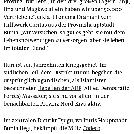
Provinz Ituri lebt. „In den drei großen Lagern Linji,
epaper login
Jina und Magkwo allein haben wir über 50.000
Vertriebene“, erklärt Lonema Dramani vom
Hilfswerk Caritas aus der Provinzhauptstadt
Bunia. „Wir versuchen, so gut es geht, sie mit dem
Lebensnotwendigen zu versorgen, aber sie leben
im totalen Elend.“
Ituri ist seit Jahrzehnten Kriegsgebiet. Im
südlichen Teil, dem Distrikt Irumu, begehen die
ursprünglich ugandischen, als Islamisten
bezeichneten
Rebellen der ADF
(Allied Democratic
Forces) Massaker; sie sind vor allem in der
benachbarten Provinz Nord-Kivu aktiv.
Im zentralen Distrikt Djugu, wo Ituris Hauptstadt
Bunia liegt, bekämpft die Miliz
Codeco