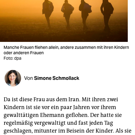
berlin
nord
wahrheit
verlag
Manche Frauen fliehen allein, andere zusammen mit ihren Kindern
verlag
oder anderen Frauen
Foto: dpa
veranstaltungen
shop
Von
Simone Schmollack
fragen & hilfe
Da ist diese Frau aus dem Iran. Mit ihren zwei
unterstützen
Kindern ist sie vor ein paar Jahren vor ihrem
abo
gewalttätigen Ehemann geflohen. Der hatte sie
regelmäßig vergewaltigt und fast jeden Tag
genossenschaft
geschlagen, mitunter im Beisein der Kinder. Als sie