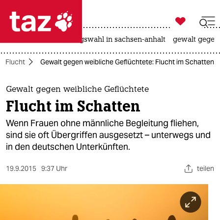

taz zahl ich
hitze
surfen
landtagswahl in sachsen-anhalt
gewalt gegen

taz zahl ich
Flucht
Gewalt gegen weibliche Geflüchtete: Flucht im Schatten
taz zahl ich
themen
Gewalt gegen weibliche Geflüchtete
Flucht im Schatten
politik
Wenn Frauen ohne männliche Begleitung fliehen,
öko
sind sie oft Übergriffen ausgesetzt – unterwegs und
in den deutschen Unterkünften.
gesellschaft
19.9.2015
9:37 Uhr
teilen
kultur
sport