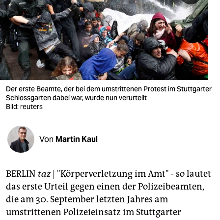
berlin
nord
wahrheit
verlag
verlag
Der erste Beamte, der bei dem umstrittenen Protest im Stuttgarter
Schlossgarten dabei war, wurde nun verurteilt
veranstaltungen
Bild: reuters
shop
Von
Martin Kaul
fragen & hilfe
unterstützen
BERLIN
taz
| "Körperverletzung im Amt" - so lautet
abo
das erste Urteil gegen einen der Polizeibeamten,
die am 30. September letzten Jahres am
genossenschaft
umstrittenen Polizeieinsatz im Stuttgarter