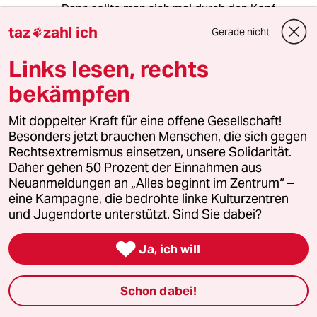
Dann sollte man sich mal durch den Kopf
gehen lassen, wie unser Land darstehen würde,
taz
zahl ich
Gerade nicht

wenn es keine Polizei geben würde. Wäre das
besser? Würden die Demos dann friedlicher
Links lesen, rechts
verlaufen?
Sicherlich gibt es zahlreiche Kritikpunkte, u.a.,
bekämpfen
dass die Polizisten eindeutig identifizierbar
sein müssen und Jungspunde von der
Mit doppelter Kraft für eine offene Gesellschaft!
Polizeischule erst gar nicht auf solche Demos
Besonders jetzt brauchen Menschen, die sich gegen
geschickt werden und wenn es zu
Rechtsextremismus einsetzen, unsere Solidarität.
Konfliktsituationen kommt, dass diese geklärt
Daher gehen 50 Prozent der Einnahmen aus
werden und zwar so, wie das deutsche
Neuanmeldungen an „Alles beginnt im Zentrum“ –
Rechtssystem es vorsieht: Alle sind vor dem
eine Kampagne, die bedrohte linke Kulturzentren
Gesetz gleich. Auch Polizisten.
und Jugendorte unterstützt. Sind Sie dabei?

Ja, ich will
S. Ripp
SR
31.03.2011
,
17:54 Uhr
Schon dabei!
@atypixx