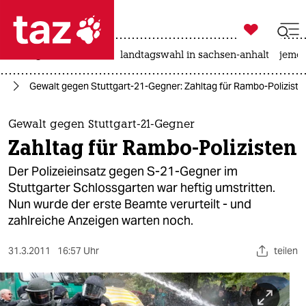

taz zahl ich
niedrigwasser
rente
landtagswahl in sachsen-anhalt
jeme

taz zahl ich
21
Gewalt gegen Stuttgart-21-Gegner: Zahltag für Rambo-Poliziste
taz zahl ich
themen
Gewalt gegen Stuttgart-21-Gegner
Zahltag für Rambo-Polizisten
politik
Der Polizeieinsatz gegen S-21-Gegner im
öko
Stuttgarter Schlossgarten war heftig umstritten.
Nun wurde der erste Beamte verurteilt - und
gesellschaft
zahlreiche Anzeigen warten noch.
kultur
31.3.2011
16:57 Uhr
teilen
sport