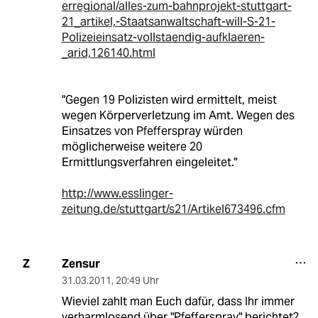
erregional/alles-zum-bahnprojekt-stuttgart-
21_artikel,-Staatsanwaltschaft-will-S-21-
Polizeieinsatz-vollstaendig-aufklaeren-
_arid,126140.html
"Gegen 19 Polizisten wird ermittelt, meist
wegen Körperverletzung im Amt. Wegen des
Einsatzes von Pfefferspray würden
möglicherweise weitere 20
Ermittlungsverfahren eingeleitet."
http://www.esslinger-
zeitung.de/stuttgart/s21/Artikel673496.cfm
Zensur
Z
31.03.2011
,
20:49 Uhr
Wieviel zahlt man Euch dafür, dass Ihr immer
verharmlosend über "Pfefferspray" berichtet?