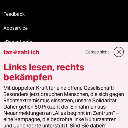
Feedback
Aboservice
ePaper Login
taz
zahl ich
Gerade nicht

Downloads für Abonnierende
Links lesen, rechts
bekämpfen
© 2026 taz Verlags und Vertriebs GmbH
Mit doppelter Kraft für eine offene Gesellschaft!
Alle Rechte vorbehalten. Bei rechtlichen Fragen oder für Genehmigungen
wenden Sie sich bitte an
lizenzen@taz.de
Besonders jetzt brauchen Menschen, die sich gegen
Rechtsextremismus einsetzen, unsere Solidarität.
Daher gehen 50 Prozent der Einnahmen aus
Feedback
Redaktionsstatut
Kommune-Richtlinien
KI-
Neuanmeldungen an „Alles beginnt im Zentrum“ –
eine Kampagne, die bedrohte linke Kulturzentren
Leitlinie
Informant
Datenschutz
Impressum
AGB
und Jugendorte unterstützt. Sind Sie dabei?