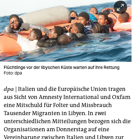
berlin
nord
wahrheit
verlag
verlag
veranstaltungen
Flüchtlinge vor der libyschen Küste warten auf ihre Rettung
Foto: dpa
shop
dpa
| Italien und die Europäische Union tragen
fragen & hilfe
aus Sicht von Amnesty International und Oxfam
unterstützen
eine Mitschuld für Folter und Missbrauch
Tausender Migranten in Libyen. In zwei
abo
unterschiedlichen Mitteilungen bezogen sich die
genossenschaft
Organisationen am Donnerstag auf eine
Vereinbarung zwischen Italien und Libyen zur