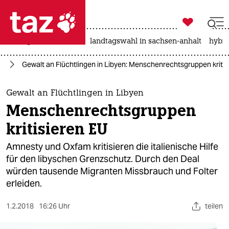

taz zahl ich
niedrigwasser
rente
landtagswahl in sachsen-anhalt
hybri

taz zahl ich
ht
Gewalt an Flüchtlingen in Libyen: Menschenrechtsgruppen kritis
taz zahl ich
themen
Gewalt an Flüchtlingen in Libyen
Menschenrechtsgruppen
politik
kritisieren EU
öko
Amnesty und Oxfam kritisieren die italienische Hilfe
für den libyschen Grenzschutz. Durch den Deal
gesellschaft
würden tausende Migranten Missbrauch und Folter
erleiden.
kultur
sport
1.2.2018
16:26 Uhr
teilen