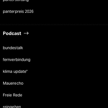
panterpreis 2026
Podcast
bundestalk
fernverbindung
klima update°
Mauerecho
Freie Rede
reingehen