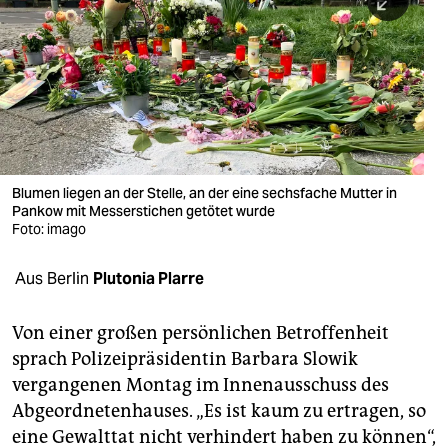
berlin
nord
wahrheit
verlag
verlag
Blumen liegen an der Stelle, an der eine sechsfache Mutter in
Pankow mit Messerstichen getötet wurde
veranstaltungen
Foto: imago
shop
Aus Berlin
Plutonia Plarre
fragen & hilfe
unterstützen
Von einer großen persönlichen Betroffenheit
sprach Polizeipräsidentin Barbara Slowik
abo
vergangenen Montag im Innenausschuss des
Abgeordnetenhauses. „Es ist kaum zu ertragen, so
genossenschaft
eine Gewalttat nicht verhindert haben zu können“,