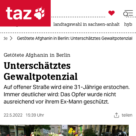

taz zahl ich
niedrigwasser
rente
landtagswahl in sachsen-anhalt
hybri

taz zahl ich
zide
Getötete Afghanin in Berlin: Unterschätztes Gewaltpotenzial
taz zahl ich
themen
Getötete Afghanin in Berlin
Unterschätztes
politik
Gewaltpotenzial
öko
Auf offener Straße wird eine 31-Jährige erstochen.
Immer deutlicher wird: Das Opfer wurde nicht
gesellschaft
ausreichend vor ihrem Ex-Mann geschützt.
kultur
22.5.2022
15:39 Uhr
teilen
sport