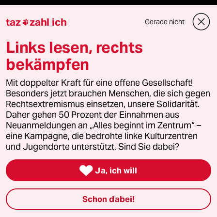
taz
zahl ich
Gerade nicht

Veranstaltungen
Links lesen, rechts
bekämpfen
Demnächst
Mit doppelter Kraft für eine offene Gesellschaft!
Vor Ort
Besonders jetzt brauchen Menschen, die sich gegen
Rechtsextremismus einsetzen, unsere Solidarität.
Live im Stream
Daher gehen 50 Prozent der Einnahmen aus
Neuanmeldungen an „Alles beginnt im Zentrum“ –
Vergangene
eine Kampagne, die bedrohte linke Kulturzentren
und Jugendorte unterstützt. Sind Sie dabei?
taz lab 2027

Ja, ich will
Mehr taz Lesestoff
Schon dabei!