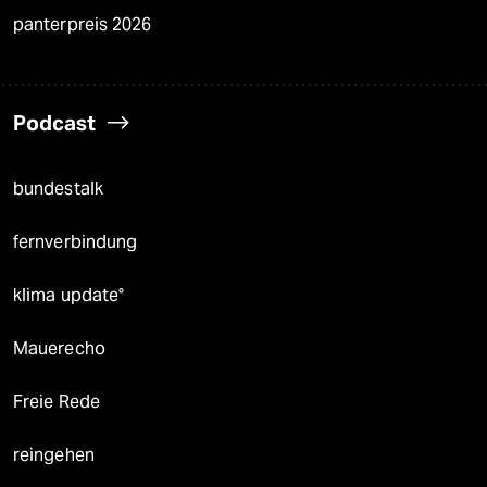
panterpreis 2026
Podcast
bundestalk
fernverbindung
klima update°
Mauerecho
Freie Rede
reingehen