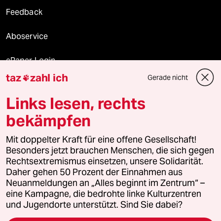
Feedback
Aboservice
ePaper Login
taz
zahl ich
Gerade nicht

Downloads für Abonnierende
Links lesen, rechts
bekämpfen
© 2026 taz Verlags und Vertriebs GmbH
Alle Rechte vorbehalten. Bei rechtlichen Fragen oder für Genehmigungen
Mit doppelter Kraft für eine offene Gesellschaft!
wenden Sie sich bitte an
lizenzen@taz.de
Besonders jetzt brauchen Menschen, die sich gegen
Rechtsextremismus einsetzen, unsere Solidarität.
Daher gehen 50 Prozent der Einnahmen aus
Feedback
Redaktionsstatut
Kommune-Richtlinien
KI-
Neuanmeldungen an „Alles beginnt im Zentrum“ –
eine Kampagne, die bedrohte linke Kulturzentren
Leitlinie
Informant
Datenschutz
Impressum
AGB
und Jugendorte unterstützt. Sind Sie dabei?