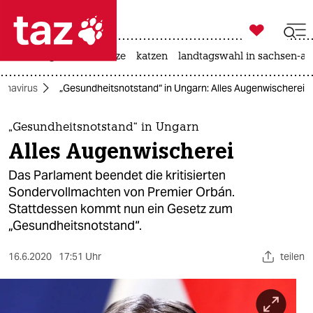

taz zahl ich
iran-krieg
ceuta
hitze
katzen
landtagswahl in sachsen-an

taz zahl ich
onavirus
„Gesundheitsnotstand“ in Ungarn: Alles Augenwischerei
taz zahl ich
themen
„Gesundheitsnotstand“ in Ungarn
Alles Augenwischerei
politik
Das Parlament beendet die kritisierten
öko
Sondervollmachten von Premier Orbán.
Stattdessen kommt nun ein Gesetz zum
gesellschaft
„Gesundheitsnotstand“.
kultur
16.6.2020
17:51 Uhr
teilen
sport