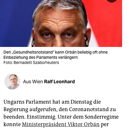
berlin
nord
wahrheit
verlag
verlag
Den „Gesundheitsnotstand“ kann Orbán beliebig oft ohne
Einbeziehung des Parlaments verlängern
veranstaltungen
Foto: Bernadett Szabo/reuters
shop
Aus Wien
Ralf Leonhard
fragen & hilfe
unterstützen
Ungarns Parlament hat am Dienstag die
abo
Regierung aufgerufen, den Coronanotstand zu
beenden. Einstimmig. Unter dem Sonderregime
genossenschaft
konnte
Ministerpräsident Viktor Orbán
per