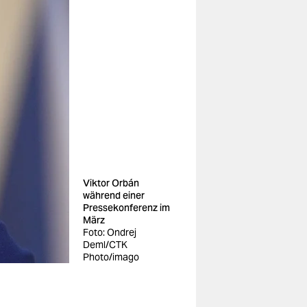
Viktor Orbán
während einer
Pressekonferenz im
März
Foto: Ondrej
Deml/CTK
Photo/imago