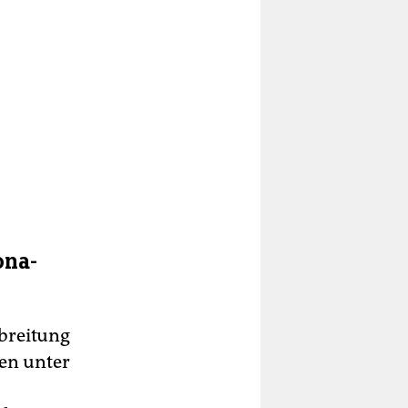
ona-
rbreitung
ten unter