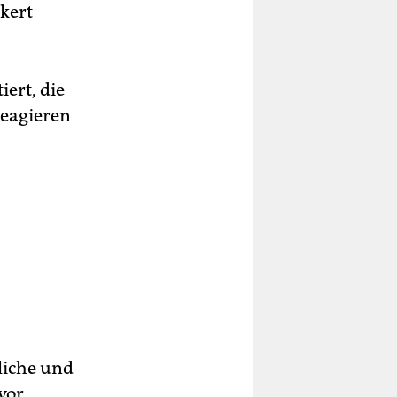
kert
ert, die
reagieren
liche und
vor,