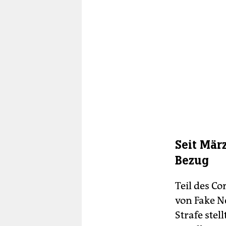
Seit Mär
Bezug
Teil des C
von Fake N
Strafe stel