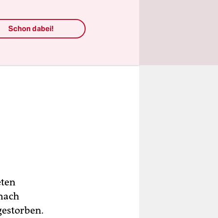
Schon dabei!
eten
 nach
gestorben.