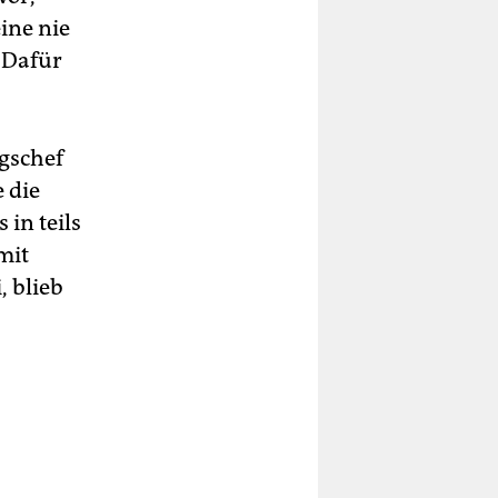
ine nie
 Dafür
gschef
 die
in teils
mit
 blieb