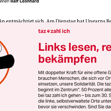
 Wien
Ralf Leonhard
án entmächtigt sich. Am Dienstag hat Ungarns R
ag zur Beendigung des Coronavirus-Notstands in
taz
zahl ich

gebracht. Nach zwei Monaten soll der Notstand i
rden. Mit dem Ermächtigungsgesetz vom 30. Mär
Links lesen, r
arlament selbst entmachtet. Premier Orbán konn
bekämpfen
er Verordnung regieren.
zwei Wochen hatte der nationalkonservative Regi
Mit doppelter Kraft für eine offene G
brauchen Menschen, die sich vor O
Besuch in Belgrad am Rande eines Gesprächs ang
einsetzen, unsere Solidarität. Die ta
der Zeit, die Ermächtigung „zurückzugeben“. Unga
beginnt im Zentrum“. 50 Prozent a
a zehn Millionen Einwohnern ist relativ glimpflic
bei taz zahl ich gehen – bis zum 30
se gekommen.
die linke, selbstverwaltete Orte unte
bevor sie verschwinden. Sind Sie da