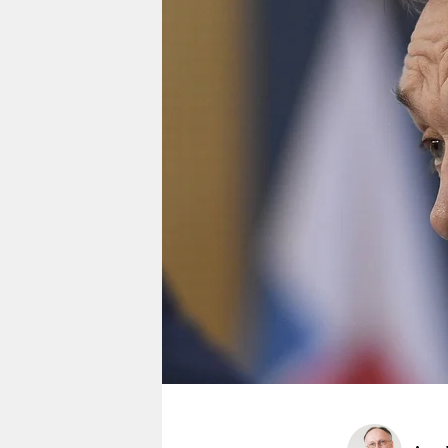
berlin
nord
wahrheit
verlag
verlag
veranstaltungen
shop
fragen & hilfe
unterstützen
abo
genossenschaft