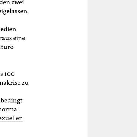
den zwei
igelassen.
Medien
raus eine
 Euro
s 100
nakrise zu
nbedingt
 normal
exuellen