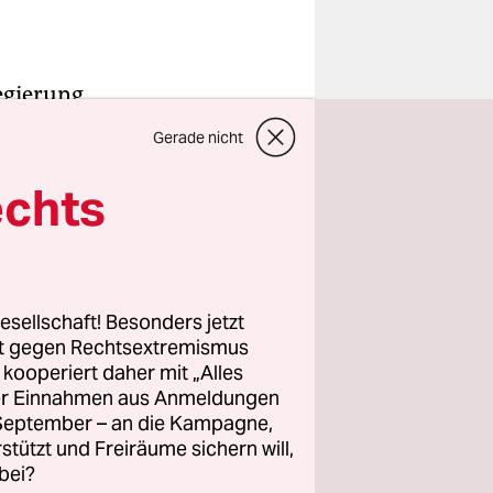
egierung
s
Gerade nicht
m Juni
z hatte
echts
te nach
erungschef
esellschaft! Besonders jetzt
rt gegen Rechtsextremismus
ekündigt,
z kooperiert daher mit „Alles
rn mit
ller Einnahmen aus Anmeldungen
h durch die
. September – an die Kampagne,
rstützt und Freiräume sichern will,
bei?