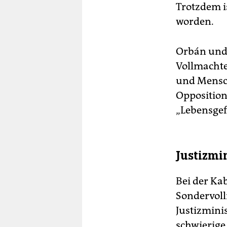
Trotzdem i
worden.
Orbán und 
Vollmachte
und Mensch
Opposition
„Lebensge
Justizmi
Bei der Ka
Sondervoll
Justizmini
schwierige