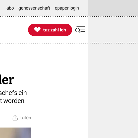
abo
genossenschaft
epaper login

taz zahl ich
taz zahl ich
der
schefs ein
rt worden.
teilen