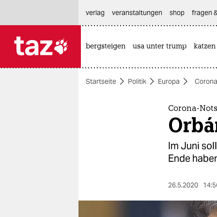
hautnavigation anspringen
hauptinhalt anspringen
footer anspringen
verlag
veranstaltungen
shop
fragen &
bergsteigen
usa unter trump
katzen

taz zahl ich
taz zahl ich
Startseite
Politik
Europa
Corona
themen
politik
Corona-Nots
Orbá
öko
Im Juni so
gesellschaft
Ende haben.
kultur
26.5.2020
14:5
sport