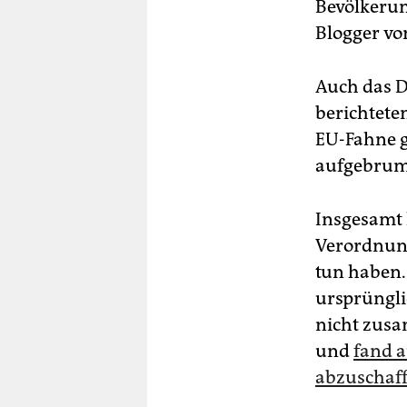
Bevölkeru
Blogger vo
Auch das D
berichtete
EU-Fahne g
aufgebru
Insgesamt 
Verordnung
tun haben.
ursprüngli
nicht zusa
und
fand a
abzuschaf