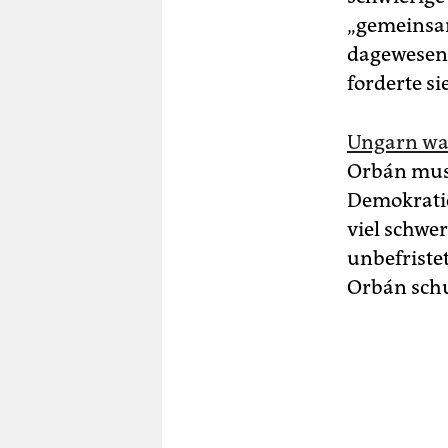
„gemeinsam
dagewesen
forderte si
Ungarn war
Orbán muss
Demokratie
viel schwe
unbefriste
Orbán schu