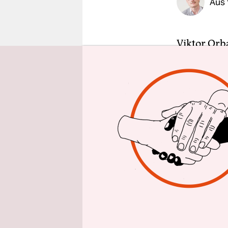
Aus
epaper login
Viktor Orb
einen Antr
Parlament 
beendet we
sich das P
Belieben p
Schon vor 
bei einem 
es sei an 
seinen etw
Coronakri