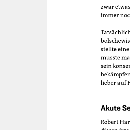
zwar etwas
immer noc
Tatsächlich
bolschewis
stellte ei
musste man
sein konser
bekämpfen 
lieber auf H
Akute S
Robert Har