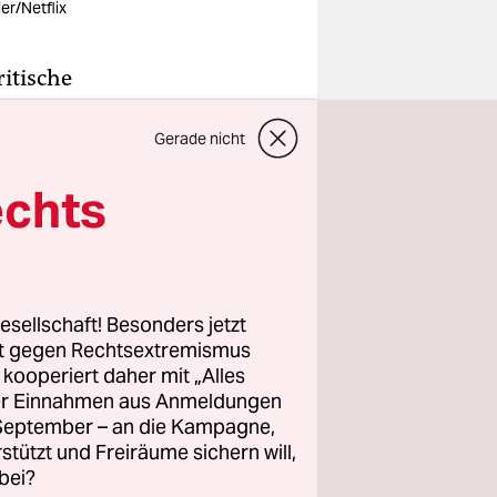
er/Netflix
itische
 wurde der
Gerade nicht
h
heute
echts
 Fawkes-
t“ nicht im
sen Filme
desverräter
esellschaft! Besonders jetzt
rt gegen Rechtsextremismus
z kooperiert daher mit „Alles
ller Einnahmen aus Anmeldungen
. September – an die Kampagne,
rstützt und Freiräume sichern will,
bei?