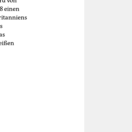
ird von
38 einen
ritanniens
s
as
reißen