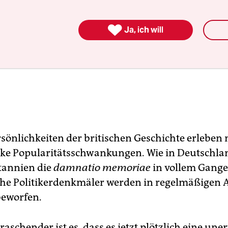

Ja, ich will
sönlichkeiten der britischen Geschichte erlebe
rke Popularitätsschwankungen. Wie in Deutschlan
tannien die
damnatio memoriae
in vollem Gange
che Politikerdenkmäler werden in regelmäßigen
beworfen.
schender ist es, dass es jetzt plötzlich eine une