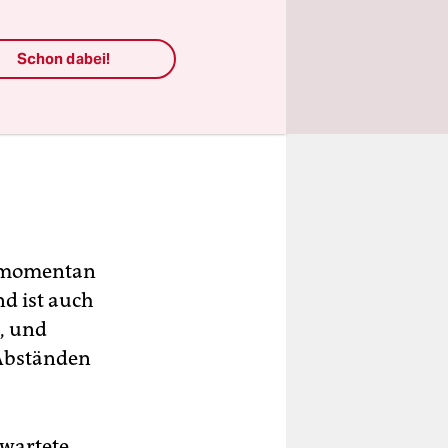
Schon dabei!
n momentan
d ist auch
, und
 Abständen
rwartete