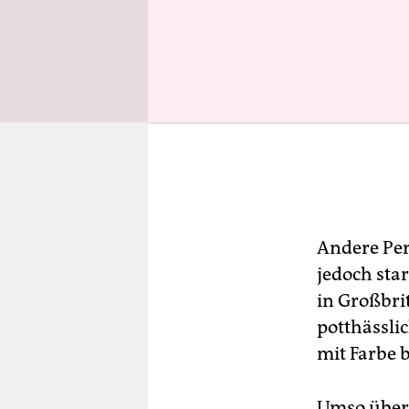
Andere Per
jedoch sta
in Großbri
potthässli
mit Farbe 
Umso überra