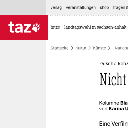
hautnavigation anspringen
hauptinhalt anspringen
footer anspringen
verlag
veranstaltungen
shop
fragen &
hitze
landtagswahl in sachsen-anhalt

taz zahl ich
taz zahl ich
Startseite
Kultur
Künste
Nation
themen
politik
Falsche Reha
Nicht
öko
gesellschaft
kultur
Kolumne
Bla
von
Karina 
sport
Eine Verfi