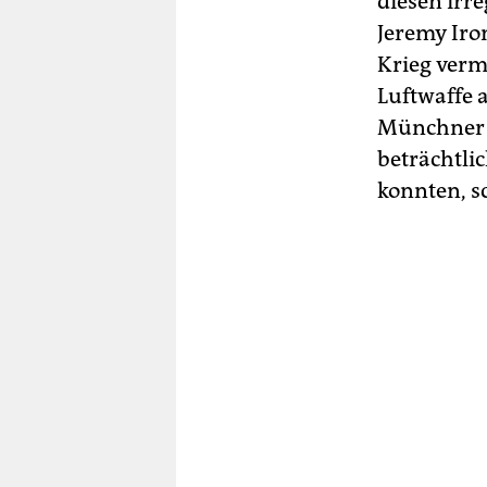
diesen irr
Jeremy Iron
Krieg verm
Luftwaffe 
Münchner 
beträchtli
konnten, sc