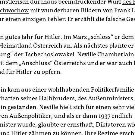
 künstlerisch durchaus beeindruckender Wurf
des 
 Schwochow
mit wunderbaren Bildern von Frank 
r einen einzigen Fehler: Er erzählt die falsche Ge
in gutes Jahr für Hitler. Im März „schloss“ er de
Heimatland Österreich an. Als nächstes plante er
ung“ der Tschechoslowakei. Neville Chamberlain 
t dem „Anschluss“ Österreichs und er war auch b
d für Hitler zu opfern.
n kam aus einer wohlhabenden Politikerfamilie
chatten seines Halbbruders, des Außenministers
 gestanden. Neville hielt sich für einen sehr vie
en Außenpolitiker, und als er dann 1937 endlich
ister wurde, glaubte er ernsthaft, Diktatoren wi
und Hitler zähmen zu können. Ihre Regime ersc