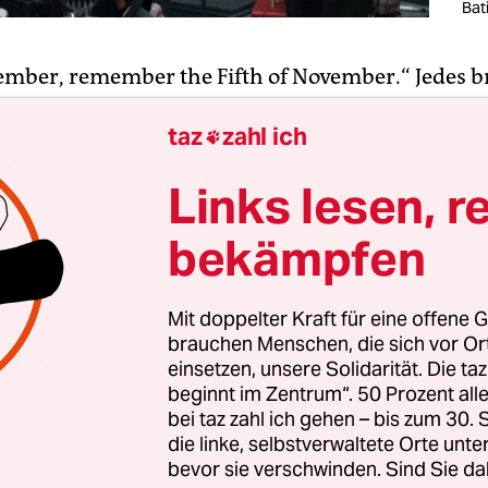
Bati
mber, remember the Fifth of November.“ Jedes br
ulkind kennt diesen Reim. Am 5. November 1605
taz
zahl ich
holische Verschwörer Guy Fawkes bei dem Versuc

en, das House of Lords in die Luft zu jagen. Bis 
Links lesen, r
 die Briten deswegen routiniert am 5. November
 großen Scheiterhaufen. Wer diese „Bonfire nigh
bekämpfen
 mit viel Alkohol erleben will, kann sich stattdes
awkes ansehen. Sie sorgen dafür, dass er der Lan
Mit doppelter Kraft für eine offene G
s bleibt.
brauchen Menschen, die sich vor O
einsetzen, unsere Solidarität. Die ta
beginnt im Zentrum“. 50 Prozent a
bei taz zahl ich gehen – bis zum 30
die linke, selbstverwaltete Orte unte
bevor sie verschwinden. Sind Sie da