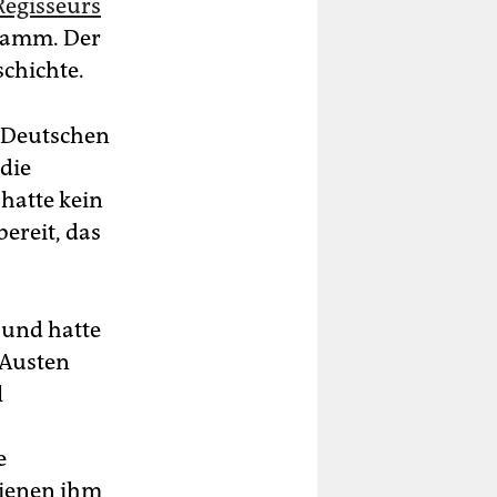
Regisseurs
Lamm. Der
schichte.
m Deutschen
 die
hatte kein
ereit, das
 und hatte
 Austen
l
e
hienen ihm