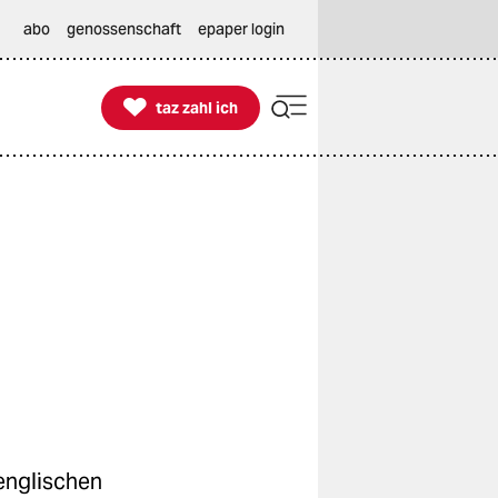
abo
genossenschaft
epaper login

taz zahl ich
taz zahl ich
englischen