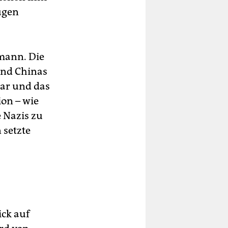
ugen
smann. Die
und Chinas
dar und das
on – wie
e Nazis zu
 setzte
ick auf