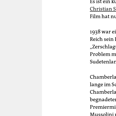
Es ist ein
Christian
Film hat nu
1938 war e
Reich sein 
„Zerschlag
Problem mi
Sudetenlan
Chamberlai
lange im S
Chamberlain
begnadeter
Premiermin
Mussolini 