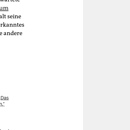
h um
alt seine
erkanntes
ne andere
„Das
n.“