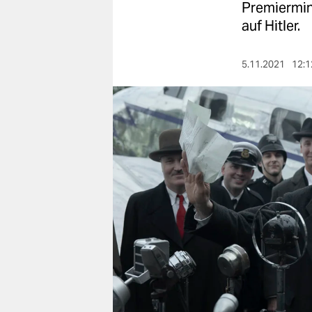
berlin
Premiermini
auf Hitler.
nord
wahrheit
5.11.2021
12:1
verlag
verlag
veranstaltungen
shop
fragen & hilfe
unterstützen
abo
genossenschaft