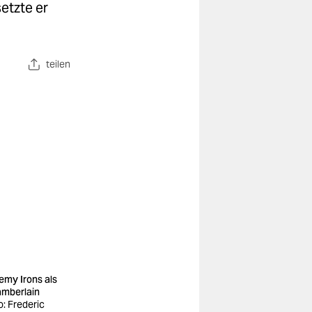
etzte er
teilen
emy Irons als
mberlain
o: Frederic